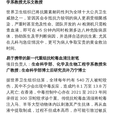
学系教授尤乐文教授
世界卫生组织已将抗菌素耐药性列为全球十大公共卫生
威胁之一，皆因其会令抵抗力较弱的病人更易受细菌感
染，严重时甚至危及性命。团队开发的 AI 检测机只需检
查血液，即可在 45 分钟内同时检测多达八种危险病原
体，协助医生及早判断病因，并选择合适的抗生素; 尤其
在儿科与急症情况中，更可为病人争取宝贵的黄金救治
时间。
易于携带的新一代重组抗蛇毒血清注射笔
项目负责人：
生命科学部、化学及生物工程学系教授朱
广教授 ; 生命科学部博士后研究员许乃宁博士
据世界卫生组织估算，全球每年约有 540 万人被蛇咬
伤，其中不少会出现中毒反应，造成约 8.1 万至 13.8 万
人死亡; 在香港，中毒控制中心亦在 2021 至 2023 年间
录得近 300 宗蛇咬求诊个案。传统抗蛇毒血清须将蛇毒
注入马、羊等大型动物体内以刺激其产生抗体，再从血
液中提取制成，过程不但成本高昂，亦可能引致过敏反