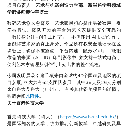
项目负责人：
艺术与机器创造力学部、新兴跨学科领域
学部讲师秦仲宇博士
数码艺术愈来愈普及，艺术家最担心是作品被盗用、身
份被冒认。团队开发的平台为艺术家提供安全可靠的
「数位身分证+创作工作室」，不但能用 AI 协助创作，
更能将艺术家的真正身分、作品所有权安全地记录在区
块链上，确保不被篡改。平台内建「隐形水印」，能把
作品的来源（Art ID）印到影像中; 并支持一站式电商，
便利艺术家管理从创作到上架出售的整个流程。
今届发明展吸引逾千项来自全球约40个国家及地区的项
目参展; 科大共有62支团队参展，其中36支及26支分别
来自科大及科大（广州）。 有关其他得奖项目的详情，
敬请参阅
此附件
。
关于香港科技大学
香港科技大学（科大）（
https://www.hkust.edu.hk/
）
是国际知名的大学，致力推动创新教学、卓越研究及具