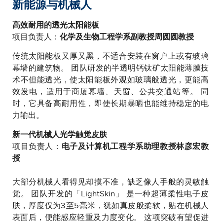
新能源与机械人
高效耐用的透光太阳能板
项目负责人：
化学及生物工程学系副教授周圆圆教授
传统太阳能板又厚又黑，不适合安装在窗户上或有玻璃
幕墙的建筑物。 团队研发的半透明钙钛矿太阳能薄膜技
术不但能透光，使太阳能板外观如玻璃般透光，更能高
效发电，适用于商厦幕墙、天窗、公共交通站等。 同
时，它具备高耐用性，即使长期暴晒也能维持稳定的电
力输出。
新一代机械人光学触觉皮肤
项目负责人：
电子及计算机工程学系助理教授林彦宏教
授
大部分机械人看得见却摸不准，缺乏像人手般的灵敏触
觉。 团队开发的「LightSkin」 是一种超薄柔性电子皮
肤，厚度仅为3至5毫米，犹如真皮般柔软，贴在机械人
表面后，便能感应轻重及力度变化。 这项突破有望促进