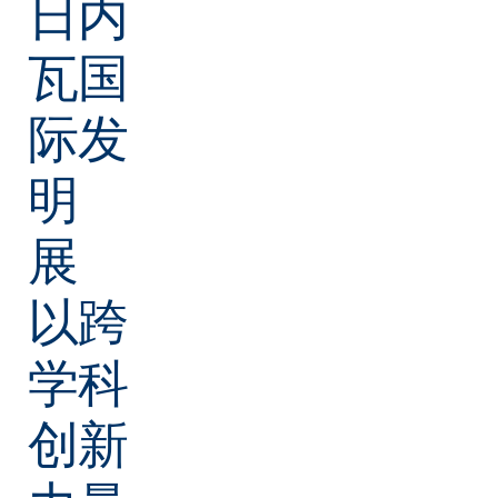
日内
09
产业、创新和基础设施
瓦国
10
减少不平等
11
可持续城市和社区
际发
12
负责任消费和生产
明
17
促进目标实现的伙伴关系
展
以跨
学科
创新