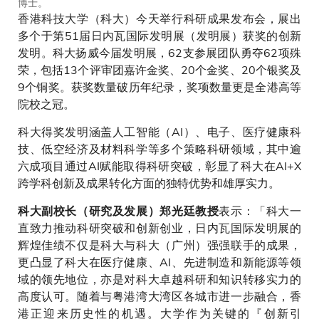
博士。
香港科技大学（科大）今天举行科研成果发布会，展出
多个于第51届日内瓦国际发明展（发明展）获奖的创新
发明。科大扬威今届发明展，62支参展团队勇夺62项殊
荣，包括13个评审团嘉许金奖、20个金奖、20个银奖及
9个铜奖。获奖数量破历年纪录，奖项数量更是全港高等
院校之冠。
科大得奖发明涵盖人工智能（AI）、电子、医疗健康科
技、低空经济及材料科学等多个策略科研领域，其中逾
六成项目通过AI赋能取得科研突破，彰显了科大在AI+X
跨学科创新及成果转化方面的独特优势和雄厚实力。
表示：「科大一
科大副校长（研究及发展）郑光廷教授
直致力推动科研突破和创新创业，日内瓦国际发明展的
辉煌佳绩不仅是科大与科大（广州）强强联手的成果，
更凸显了科大在医疗健康、AI、先进制造和新能源等领
域的领先地位，亦是对科大卓越科研和知识转移实力的
高度认可。随着与粤港湾大湾区各城市进一步融合，香
港正迎来历史性的机遇。大学作为关键的『创新引