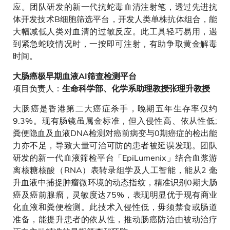
应。团队研发的新一代抗蛇毒血清注射笔，透过先进抗
体开发技术B细胞筛选平台，开发人类单株抗体组合，能
大幅减低人类对血清的过敏反应。此工具轻巧易用，遇
到紧急蛇咬情况时，一按即可注射，有助争取黄金解毒
时间。
大肠癌极早期血液AI筛查检测平台
项目负责人：
生命科学部、化学系助理教授张理升教授
大肠癌是香港第二大癌症杀手，晚期五年生存率仅约
9.3%。现有肠镜虽属金标准，但入侵性高、依从性低;
粪便隐血及血液DNA检测对癌前病变与0期癌症的检出能
力亦不足，导致大量可治可防的患者被延误发现。团队
研发的新一代血液筛检平台「EpiLumenix」结合血浆游
离核糖核酸（RNA）表转录组学及人工智能，能从2 毫
升血液中捕捉肿瘤微环境的动态指纹，精准识别0期大肠
癌及癌前腺瘤，灵敏度达75%，表现明显优于现有商业
化血液和粪便检测。此技术入侵性低，毋须禁食或肠道
准备，能提升患者的依从性，推动肠癌防治由被动治疗