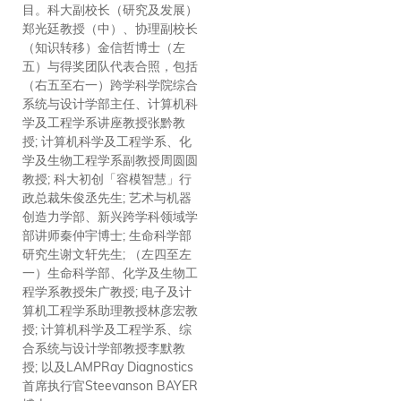
目。科大副校长（研究及发展）
长（知识转移）金信哲博士（后
郑光廷教授（中）、协理副校长
排左六），与荣获评审团嘉许金
（知识转移）金信哲博士（左
奖的得奖团队合照。
五）与得奖团队代表合照，包括
（右五至右一）跨学科学院综合
系统与设计学部主任、计算机科
学及工程学系讲座教授张黔教
授; 计算机科学及工程学系、化
学及生物工程学系副教授周圆圆
教授; 科大初创「容模智慧」行
政总裁朱俊丞先生; 艺术与机器
创造力学部、新兴跨学科领域学
部讲师秦仲宇博士; 生命科学部
研究生谢文轩先生; （左四至左
一）生命科学部、化学及生物工
程学系教授朱广教授; 电子及计
算机工程学系助理教授林彦宏教
授; 计算机科学及工程学系、综
合系统与设计学部教授李默教
授; 以及LAMPRay Diagnostics
首席执行官Steevanson BAYER