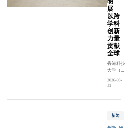
明
作机遇，
政总裁金
展
促进科研
哲博士与
以跨
成果转化
扬五洲董
学科
与国际交
万四海先
创新
流。香港
代表签署
力量
特别行政
携手开展
贡献
区政府创
轨机械人
全球
新科技及
术研发及
工业局局
用合作，
香港科技
长孙东教
航天科技
大学（科
授，以及
展注入新
大）今天
来自澳
力。项目
2026-03-
举行科研
31
洲、智
国际航天
成果发布
利、斯洛
械人专家
会，展出
伐克共和
CAIRSS
多个于第
国、法
兼科大机
51届日
国、匈牙
及航空航
新闻
内瓦国际
利、印
工程学系
发明展
度、印
创新, 研