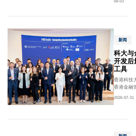
polymeriz
08-03
中国当
of organi
代书法
pollutants
泰斗苏
oxidant-f
士澍先
electrocat
生慷慨
system
新闻
捐赠
究团队成
35幅
科大与
科大副研
《汉字
开发后
泽校博士
颂》系
生张金、
工具
列书法
研究员Jon
香港科技
作品，
J. CALVIL
香港金融
并于8
SOLÍS博
局）合作
月1日
学硕士生
2026-07-31
码学工具」
至9月
铭，以及
Quantum 
7日假
友Ashuto
Toolkit
科大李
KUMAR
Toolki
兆基图
关小红教
业应对量
书馆举
浩然教授