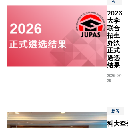
闻
Specialist
及指引，
识和鉴
溶性酚类
Collabora
渡工作的
赏中国
2026
转化为不
GSCo）
升「密码
传统文
大学
且具疏水
现了医学
（Cryptog
化艺术
合物，以
联合
基础模型
Agilit
的宝贵
分离和回
招生
科模型在
标准演进
机会，
而，此过
办法
诊断任务
级加密系
并进一
动力学失
正式
效协作。
为未来量
步推动
题，加上
遴选
结果显示
准备。作
大学在
污染物的
GSCo在
结果
具的唯一
汉字艺
性，相关
影像诊断
单一院校
术领域
处理效率
2026-07-
觉问答及
专业知识
的学术
成效一直
29
报告生成
全、密码
研究、
想。
项任务的
学、企业
文化传
现，均比
等范畴的
播和国
运作的通
在计算机
际交
新闻
专科模型
面的雄厚
流。苏
优胜；同
杂的技术
士澍书
科大牵
该框架能
可行的业
法展