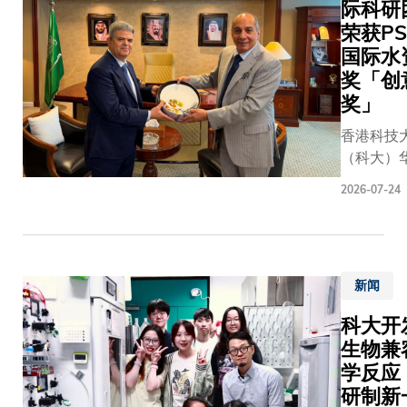
际科研
降低训练
架，供金
《汉字
荣获PS
模型，以
运环境中
颂》由
国际水
全新临床
理总裁（
科大、
奖「创
的研发成
翘女士表
联合出
奖」
此项成果
的讨论焦
版（集
加速医学
的可能性
团）有
香港科技
模型应用
为相关风
限公
（科大）
常临床工
备。对银
司，以
业工程学
研究成果
2026-07-24
作涉及两
及北京
土木及环
国际顶尖
技术带来
苏士澍
学系讲座
《自然—
用量子技
汉字艺
捷达教授
医学工程
能力。」
术博物
际合作团
表，题为
《香港银
馆联合
新闻
生，凭借
过通用—
白皮书》
举办。
向水波」
协作实现
科大开
列为银行
展览开
前沿研究
人工智能
生物兼
相关风险
幕典礼
功将其转
用化」。
议。科大
暨作品
学反应
于承压管
研究由科
远教授强
捐赠签
研制新
的新型诊
算机科学