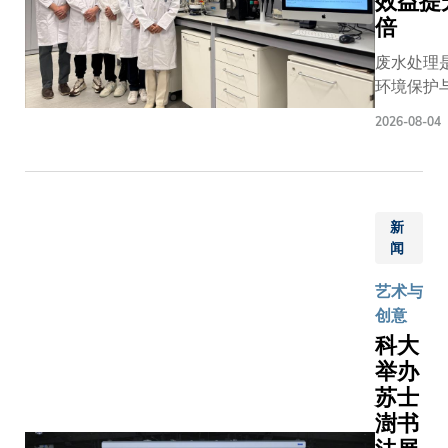
效益提
倍
废水处理
环境保护
卫生的重
2026-08-04
题。香港
学（科大
取得重大
破，成功
新
种崭新的
闻
化剂电催
制，为水
艺术与
术开辟全
创意
向。与现
科大
相比，该
举办
精准识别
苏士
目标污染
澍书
能源更有
中于关键