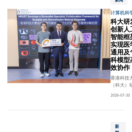
新闻
有加密技
办展
行的废水
战，并为
览。此
术中，业
计算机科
码学作好
次为该
采用「高
科大研
于金管局
系列全
程序」降
创新人
活动——
套35
的有机污
智能框
FiNETec
幅珍贵
然而，传
实现医
上正式公
墨宝首
通常需要
管局、香
度在香
通用及
量氧化剂
限公司、
港公开
科模型
「总有机
会及科大
展出，
效协作
（Total
（科大商
其间亦
Organic
香港科技
办。随着
将举办
Carbon
（科大）
续快速发
汉字书
TOC）的
团队成功
构正积极
法讲
果相当有
2026-07-30
一套创新
准备，以
座，为
容易产生
工智能（A
术可能无
科大师
的中间副
「通用—
数据及关
生及公
解决这些
协作」框
的风险。
众提供
主要方法
新
（General
具将为银
深入认
聚合反应