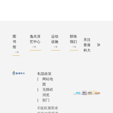
年度「高
破的全球
床医生一
成果亦为
学拓
级研究学
项。这一
自然语言
关注的生
展）吴
者计划」
今在沙特
推理，面
学研究增
宏伟教
及「研究
国王兼两
的医学影
具。生物
授主礼
学者计
护者萨勒曼
断任务时
旨在让化
及致
划」中，
Royal Hi
准确率会
生物系统
辞，为
图
逸夫演
运动
联络
共有三名
King Salm
关注
下降。此
同时不干
书
艺中心
设施
我们
展览揭
学者获颁
Abdulaziz
香港
为每项新
物过程。
馆
开序
殊荣，以
Saud）
科大
重复训练
科学家已
幕，并
表彰其在
持下蓬勃
基础模型
量金属催
与在场
电化学合
并由PSI
算成本不
但能够在
师生、
成、量子
哈立德·本
昂，更受
下顺利进
文化艺
材料及生
私隐政策
·本·阿卜
病人私隐
仍然不多
术界翘
网站地
成式人工
齐兹王子
限制，数
来，生物
楚及社
图
智能
（HRH Pr
能离开医
已成为推
无障碍
会各界
（AI）等
Khalid Bi
因此，单
浏览
物学、生
嘉宾共
前沿领域
Sultan Bi
部门
用通用或
生物技术
同见证
所开展的
Abdulaz
模型，皆
科的发展
©版权属香港
这项推
创新研
大力推动
满足实际