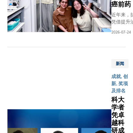
量子密码
署仪式
癌前药
术，荣获第
程学系、
术挑战，
于8月
Prince Su
及生物工
近年来，
瞻部署及
1日举
Bin Abdu
系助理教
凭借提升
金融机构
行，由
际水资源
医工交叉
度及降低
可能出现
科大校
（PSIP
2026-07-24
创新中心
潜力，备
决策。科
长叶玉
奖。此「
陈浩教授
及科研界
特优势，
如教
奖」奖金
的团队，
类药物经
究与实际
授、第
266,00
哈佛医学
计，能在
将新兴科
十一及
获全球水
威尔康奈
新闻
部位或生
略及具前
十二届
与科学界
学院、香
被激活后
案。透过
全国政
该领域的
成就, 创
文大学、
放药效，
我们很荣
协常委
誉之一。
新, 奖项
大学，以
传统化疗
港金融业
兼第七
维也纳总
及排名
山大学等
击癌细胞
争力作出
届中国
年六月在
科大
开展。医疗
组织造成
书法家
和平利用
学者
模型一直
有助克服
协会主
间委员会
两难局面
凭卓
的「错杀
席苏士
（COPU
用基础模
题。然而
越科
澍先
69届会议
然基于庞
杂的生物
研成
生、香
资源专题