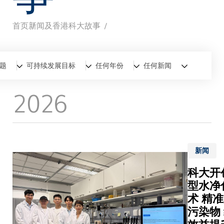
首页
新闻及香港科大故事
面
包
全部
新闻
香港科大故事
题
可持续发展目标
任何年份
任何新闻
屑
2026
新闻
科大开
型水净
术 精
污染物