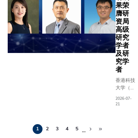
医学语料
现药物的
港中文
果荣
上，正式
行训练，
并不容易
大学前
膺研
获奖名单
灵活应对
关化学技
校長及
资局
颁奖典礼
任务和精
不少挑战
社会学
高级
本年度下
别影像模
由香港科
系荣休
同一地方
研究
能力，但
（科大）
讲座教
PSIPW于
学者
一疾病诊
理教授黄
授金耀
年由已故
及研
往往不够
率领的研
基教
拉伯王储苏
究学
准。反观
成功开发
授、联
本·阿卜杜
者
模型，虽
在生物环
合出版
齐兹·阿勒
供精准的
的新型金
（集
香港科技
下（His R
推理和专
反应。研
团）有
大学（科
Highness
断，但因
现一种名
限公司
大）在研
Crown Pr
专门，一
联苯丁酰
2026-07-
董事长
究资助局
Sultan bi
21
对新任务
（EBB）
傅伟中
（研资
Abdulaziz
署于新医
学结构，
先生，
局）最新
Saud）
时，便需
于广泛生
分
以及科
公布的
表彰水资
训练。专
潜力，包
1
2
3
4
5
大副校
…
页
2026/27
领域前沿
型亦无法
发抗癌前
长（大