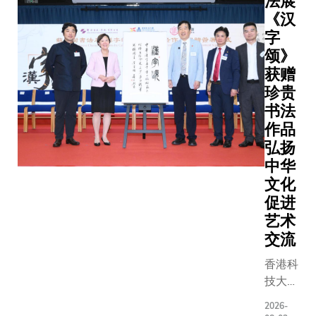
法展
节，在显
《汉
净化效率
字
时，经济
颂》
高近一倍
获赠
研究由科
珍贵
及环境工
书法
讲座教授
作品
教授领导
弘扬
完成，成
中华
表于《自
文化
讯》，论
促进
为「Iodin
mediated
艺术
proton-c
交流
electron
香港科
transfer
技大学
enables
（科
selective
2026-
大）获