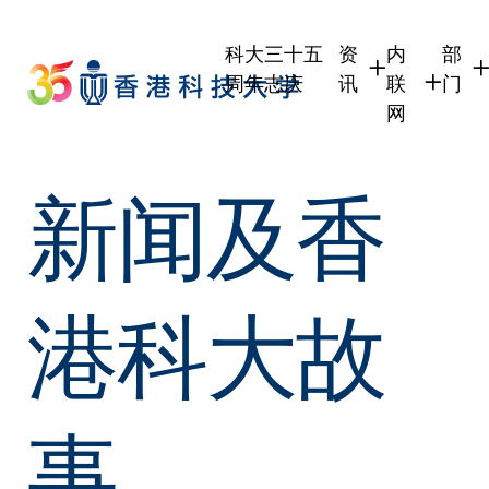
Skip
to
科大三十五
资
内
部
main
周年志庆
讯
联
门
content
网
学生
学生内联网
学术
新闻及香
职员
职员行政内
学术
校友
校友内联网
行政
社交
传媒
式
公众
港科大故
事