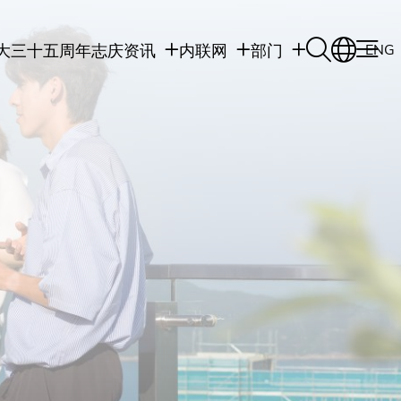
大三十五周年志庆
资讯
内联网
部门
ENG
学生
学生内联网
学术部门
职员
职员行政内联网
学术课程
校友
校友内联网
行政部门
社交平台及应用程
传媒
式
公众