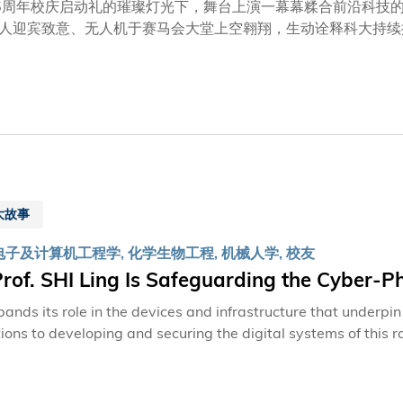
讲座教授张黔教授
5周年校庆启动礼的璀璨灯光下，舞台上演一幕幕糅合前沿科技
人迎宾致意、无人机于赛马会大堂上空翱翔，生动诠释科大持续
说着科大人在探索、传承与创业的故事，也正因如此，我们深信
狗，其感测系统由土木及环境工程学系王幼行教授领导的宏博延展数据研究实验
 DESR Lab）研发。王教授现隶属郑家纯机械人研究所（CKS
以支持多元化的研究及实地应用场景。这款机械狗专为在复杂的
查以及城市树木普查等场景，充分体现了科大致力把前沿科研成
化的机械狗D1，是全球首款整机模块具身智能机器人，由本末
始人俱乐部成员张笛创立。D1具备无需对接、突破固化机型限
多种形态，构建高度灵活的运动系统，从容应对复杂场景；适用
大故事
展示科大展现科大在工程创新与创业发展方面相辅相成的独特生
电子及计算机工程学, 化学生物工程, 机械人学, 校友
rof. SHI Ling Is Safeguarding the Cyb
ands its role in the devices and infrastructure that underpin
tions to developing and securing the digital systems of this
or industry, society, and next-generation talents.