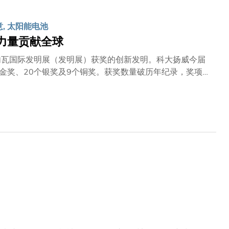
高度灵活性与操作性能的新一代太空机械人系统。有关系统
或捕捉旋转的碎片，确保任务能顺利完成。
意, 太阳能电池
力量贡献全球
内瓦国际发明展（发明展）获奖的创新发明。科大扬威今届
个金奖、20个银奖及9个铜奖。获奖数量破历年纪录，奖项数
医疗健康科技、低空经济及材料科学等多个策略科研领域，其
新及成果转化方面的独特优势和雄厚实力。科大副校长（研究
内瓦国际发明展的辉煌佳绩不仅是科大与科大（广州）强强
的领先地位，亦是对科大卓越科研和知识转移实力的高度认
大学作为关键的『创新引擎』，可善用北部都会区和河套区
会继续推动卓越研究及具影响力的知识转移，为香港建设国
 助力国家建设科技强国。」科大协理副校长（知识转移）
员提供了展示创新实力的重要平台，并透过与海外顶尖研究
大如何将创新研究转化为实际应用，为居家医疗、建筑、交
经济发展。」会上，九支荣获评审团嘉许金奖的科大团队介
工艺质量控制与数码艺术范畴。 项目简介如下：医疗健康
统与设计学部主任; 计算机科学及工程学系、电子及计算机