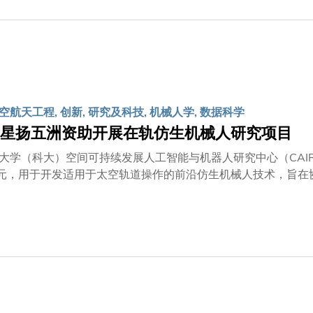
航天工程, 创新, 研究及科技, 机械人学, 数据科学
星扬五洲资助开展在轨仿生机械人研究项目
大学（科大）空间可持续发展人工智能与机器人研究中心（CAI
0万元，用于开发适用于太空轨道操作的前沿仿生机械人技术，旨
也获得了中国科学院相关研究机构的积极响应与支持，目标于2
，为国家建设航天强国贡献力量。项目获星扬五洲提供首批资金
大研究开发有限公司行政总裁金信哲博士与星扬五洲董事万四海
技发展注入新动力。项目由国际航天机械人专家、CAIRSS主
的「京、沪、港航天智能创新平台」汇聚三地航天专家，联同上
及北京合作伙伴——「中国科学院空间应用工程与技术中心」（
及参与实质任务的机会，以应对日益严重的太空碎片问题，并支
无人发射任务方面的技术基础与设施，为项目提供全方位支援。