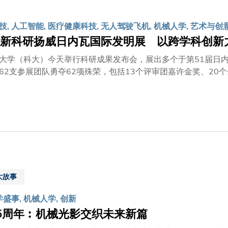
物的运动机制与肌肉组织获得灵感，探索以仿生致动技术研发具
空复杂多变的环境，并执行更高精度的任务，例如组装大型结构
, 人工智能, 医疗健康科技, 无人驾驶飞机, 机械人学, 艺术与创
新科研扬威日内瓦国际发明展 以跨学科创新
大学（科大）今天举行科研成果发布会，展出多个于第51届日
62支参展团队勇夺62项殊荣，包括13个评审团嘉许金奖、20
港高等院校之冠。科大得奖发明涵盖人工智能（AI）、电子、
项目通过AI赋能取得科研突破，彰显了科大在AI+X跨学科创
郑光廷教授表示：「科大一直致力推动科研突破和创新创业，日
果，更凸显了科大在医疗健康、AI、先进制造和新能源等领域
与粤港湾大湾区各城市进一步融合，香港正迎来历史性的机遇。
家战略的重要平台。科大一直秉持『凡事皆可为』的精神，我们
技中心作出贡献，并配合国家『十五五』规划推动高质量发展，
士表示：「日内瓦国际发明展是年度创科界盛会，为科大科研人
大故事
，促进创新技术突破和国际合作。这些获奖发明亦充分展现了科
等领域的全球性挑战提供解决方案，以科研满足社会需要，促进
学盛事, 机械人学, 创新
其获奖项目，涵盖医疗健康、低空经济技术、新能源与机械人、
5周年︰机械光影交织未来新篇
阻塞性肺病患者而设的AI居家健康管理系统项目负责人：综合系