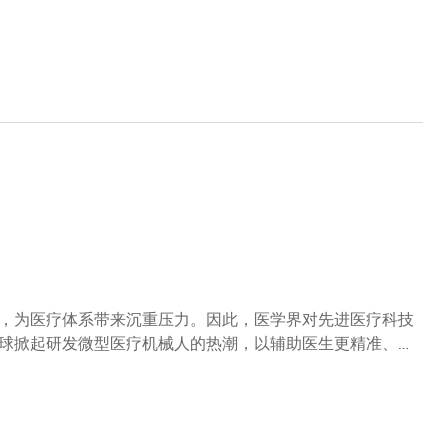
，为医疗体系带来沉重压力。因此，医学界对先进医疗科技
球掀起研发微型医疗机械人的热潮，以辅助医生更精准、有
突破性的智能医疗器械，分别用于诊疗监测、手术辅助及术后
此需求而研发出全球最小的多功能手术机械人，其直径只有