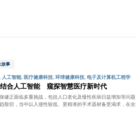
大故事
, 人工智能, 医疗健康科技, 环球健康科技, 电子及计算机工程学
结合人工智能 窥探智慧医疗新时代
保健正面临多重挑战，包括人口老化及慢性疾病日益增加等问题
趋殷切，当中以入侵性较低、更精准的手术器材备受渴求，在全
（科大）电子及计算器工程学系的申亚京教授带领其团队，踏上医疗科技创新之
授的团队透过结合人工智能（AI）及机械人技术，研发出三款
代的崭新成果。 短小精悍—全球最细多功能手术机械人 微创手术往往需要处理人体内难以触及的位置，
身体造成不必要的损伤，手术的精准度尤为重要。研究团队针对