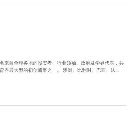
取组织样本、传送药物及进行激光热疗手术，无论在诊断或
地诊断这些病症的严重程度，可显著减低它对患者日常生活
问题，研究团队从一种名为
」。此装置设有多达368个感应单元，患者只需手握装置并发
肺部检查
肺部功能检测仪。这部仪器特别加入了游戏元素：使用者在家
，为过程增添趣味；同时，医生可遥距接收仪器收集的肺部
名来自全球各地的投资者、行业领袖、政府及学界代表，共
盛事之一。 澳洲、比利时、巴西、法
总领事及高级官员莅临现场。香港特别行政区政府创新科技
香港及澳门总经理吴珊女士等嘉宾与科大校长叶玉如教授、
，一起巡览百多间科大培育初创公司，了解他们所展示的深
活跃的初创公司，当中包括10间独角兽企业和17间成功退场
精英参与，分享成功经验并探讨合作机会，当中包括韩国Impact
)的初创企业。 活动同时推出首届「Marketplace」市集，供