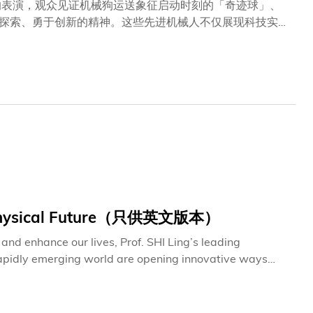
的表演，观众见证机械狗运送象征启动时刻的「奇迹球」、
探索、勇于创新的精神。这些先进机械人不仅展现科技实
凡事可为，奇迹可创活动的一大亮点，是一款配备先进感测
室（Data-Enabled Scalable Research
RI），其团队所开发的模块化感测系统，让机械狗能灵活配置不同
户外及工业环境中安全运作而设，并已应用于污水处理设施
果转化为惠及社会的实际应用。活动中亮相的另一款登场可
科技研发并捐赠予科大郑家纯机器人研究院。该企业由校友
制的模块化设计，可灵活转换为双足、四足、轮足双足及轮
于安防巡检、物资配送及各类高难度任务。其于典礼上的亮
态。
er-Physical Future（只供英文版本）
 and enhance our lives, Prof. SHI Ling’s leading
 rapidly emerging world are opening innovative ways