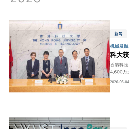
新闻
机械及航空
科大获
香港科技
4,60
验证计划
2026-06-04
持续发展
式，由科
为航天科
早前成立
院），以
在轨飞行
天任务及