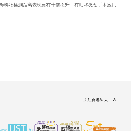
障碍物检测距离表现更有十倍提升，有助将微创手术应用于
医疗手术机械人的直径仅为0.95毫米，较现有的机械人小
于一身。 它具备高清拍摄功能，有助延伸障碍物检测距离至
小于30微米，达至更细小、更灵巧，并能大幅扩展其成像区
工程学系副教授申亚京领导开发。 机械人主要由四部分组
心骨架包裹固定上述组件，配以用于控制的功能化外膜。
技术制作而成，有助令微型机械人的体积保持细小，易于手
体内移动的摩擦力。 团队已将机械人用于肺部支气管模型及
能力，并拍摄清晰的扫描成像，同时能在困难部位实践多种
疗手术机械人常应用于微创手术，惟目前技术难十全十美，
的新式微型医疗手术机械人正好为医疗科技发展开辟新领
及治疗。 随着技术日益成熟，我深信新式微型医疗手术机
关注香港科大