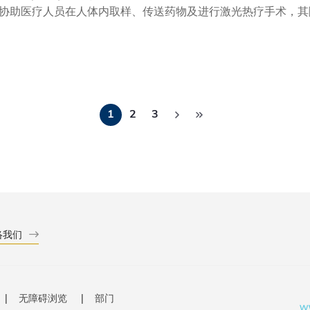
协助医疗人员在人体内取样、传送药物及进行激光热疗手术，其
气管末端、输卵管等微小腔道分支，扩大其应用范围。 这款微型
突破了现有技术限制的「不可能三角」，使机械人能集三大功能
毫米，与理论极限相比，这是十倍提升。 其移动精确度亦提升至
中心传像束的固有成像比例约25倍。 此机械人由电子及计算机
由光纤组成的光学拍摄系统，切合特定诊疗目标的工具，并由空
分
心骨架采用微尺度3D打印技术制造，而功能化皮肤则由磁喷涂
1
2
3
页
。 此外，机械人外层表面会涂上一层水凝胶，用以减少它在人
内进行测试，证实机械人能够在受限环境中保持优秀的介入导航
。 申教授指出，此机械人具备庞大的临床应用潜力：「微型医
实施内视镜手术操作、准确的导航功能且体积微小。 是次研发
深入传统检测未能接触的狭窄人体腔道，协助医护人员进行检查
一步发挥效能，为人类健康作出贡献。 」
络我们
无障碍浏览
部门