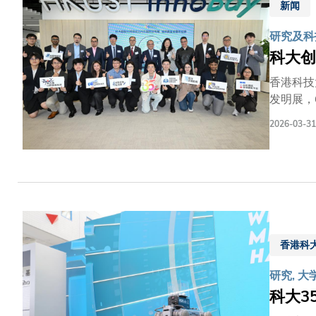
新闻
自然界生
能应对太
研究及科技
科大创
香港科技
发明展，
量更是全
2026-03-31
中逾六成
及发展）
联手的成
可。随着
等对接国
际创新科
金信哲博
香港科
人员交流
通、环保
研究, 大
绍及展示
科大3
专为慢性