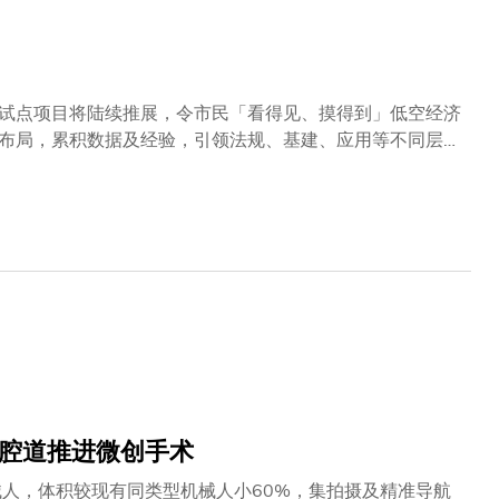
真伪的人工智能应用程式； 採用能对抗沙漠化的虎坚果製成的植物奶。 三大战略合作助推产业转化 活动现场达成重要合作：
试点项目将陆续推展，令市民「看得见、摸得到」低空经济
布局，累积数据及经验，引领法规、基建、应用等不同层面
大学（科大）校董会主席沈向洋教授担任低空经济「监管沙
为低空经济「监管沙盒」设计的标志（见附件）。 李家
例。」他指出，低空经济不仅能够衍生一系列产业，其应用
带来智慧生活的新体验，成为推动经济增长的重要引擎。李
地，政府将大力推动科研成果和企业力量连接起来，释放低
生产力的领域中引领未来，开创「智慧天空」的新时代。
示：「是次启动仪式标志着香港积极推动航空领域的创新及
瞩，领导各界推动低空经济的发展，亦十分欣喜科大能成为
立一个蓬勃的低空经济生态圈，并将继续与政府和持份者合
体腔道推进微创手术
人，体积较现有同类型机械人小60%，集拍摄及精准导航