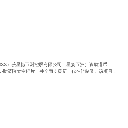
RSS）获星扬五洲控股有限公司（星扬五洲）资助港币
在协助清除太空碎片，并全面支援新一代在轨制造。该项目的
029年进行在轨操作，进一步推动航天科技及太空经济的可
支持。双方代表日前于科大校园内举行项目资助协议签署仪
先生代表签署，携手开展在轨机械人技术研发及应用合作，
任兼科大机械及航空航天工程学系教授高扬教授领导，并通过
海合作伙伴——「中国科学院微小卫星创新研究院」（研究
空间中心）共同推进。研究院将利用小型卫星为机械人提供
援太空设施的在轨服务与建设；空间中心则运用其在载人航
有别于以刚性结构为主的传统太空机械人设计，研究团队从