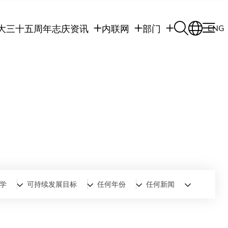
大三十五周年志庆
资讯
内联网
部门
ENG
学生
学生内联网
学术部门
职员
职员行政内联网
学术课程
校友
校友内联网
行政部门
社交平台及应用程
传媒
式
公众
学
可持续发展目标
任何年份
任何新闻