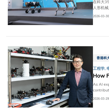
工程学系
在科大3
人形机械
力，更诉
2026-03-30
技术的机械
Lab,
传感器，
的建筑检
变形模块
兼科大创
足四足等
香港科
相，充分
工程学, 
How P
As AI exp
contribu
forward f
2026-03-29