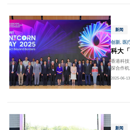
0.95毫米，体积较现有
内细小而
治疗等用途上，均是一位
康问题，
新闻
带来的困扰
「螺旋芦
创新, 医
力，系统便能实
科大「
的需求上
进行呼气
香港科技
功能数据
探合作机遇
国、德国
2025-06-13
署署长李
科大（广
科技创新
的公司（上市集资或被併购）。 全球
置「国际展
Found
初创企业展出已推出市场的
新闻