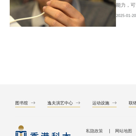
能力，可
人体内支
2025-01-20
60%，
约9.4
域，超越
成，包括
其中，空
术中使用
离体猪肺
治疗功能
难以同时
域，它能
械人可进
图书馆
逸夫演艺中心
运动设施
联
私隐政策
网站地图