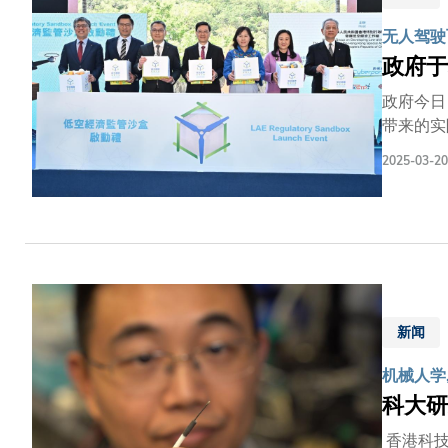
无人驾驶
政府于
政府今日
带来的实
的工作。 行政长官李家超、运输及物流局局长陈美宝、民航处处长廖志勇、立法会资讯科技及广播事务委员会主席葛佩帆、立
2025-03-20
资讯科技
盒」启动
超说：「
场景亦非
家超强调
空经济发
科大是「
新闻
成果转化
『监管沙
机械人学
作，携手
科大研
香港科技