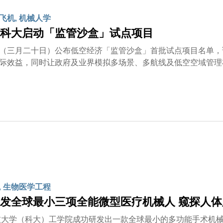
飞机, 机械人学
科大启动「监管沙盒」试点项目
（三月二十日）公布低空经济「监管沙盒」首批试点项目名单，
际效益，同时让政府及业界模拟多场景、多航线及低空空域管理
法会
及广播事务委员会副主席丘达根、立法会议员易志明及香港科技
礼主礼嘉宾，为推出试点项目揭开序幕，亦首次公开展示政府特意
低空经济是国家战略性新兴产业，亦是发展新质生产力的最佳范
常广阔，潜力巨大，既能提升城市管理和商业效率，也能为市民
，香港正全力发展成为国际创新科技中心和国际高端人才集聚高
展潜力，推动低空经济产业安全健康发展，让香港在这推动新质
监管沙盒」支持机构之一，校董会主席沈向洋教授致欢迎辞时表
，科大深感荣幸能成为场地主办方。我衷心感谢特区政府高瞻远
盒』首批试点项目之一。科大将发挥跨学科的优势，助力香港建
, 生物医学工程
打造兆元级的低空经济市场，『起飞』创历史。」
发全球最小三项全能微型医疗机械人 窥探人
大学（科大）工学院成功研发出一款全球最小的多功能手术机械