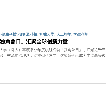
同类机械人小60%。 别看它身形迷你，这位微型「外科医生」集拍摄与精准导航功能于一身，能穿梭于人体
狭窄的管道，例如支气管和输卵管，可协助医疗人员在人体内抽
不可多得的手术助理。 智慧小帮「手」 人类双手的神经分布密集，触觉灵敏，但身体一旦出现脑中风等健
可能会导致手部功能丧失、麻痹或刺痛等。若能及早发现和准确
。然而，传统的手部功能评估主要依赖医生的观察，诊断结果可能因医生而异。 为应对此
荟」的植物获得灵感，研发出圆锥状的AI驱动装置「PhyTac
疗健康科技, 研究及科技, 机械人学, 人工智能, 学生创新
时显示手部的发力分布，让医生更轻易评估病人的康复进度。 游戏化呼气测试 新冠疫情过后，市民对定期
独角兽日」汇聚全球创新力量
升，研究团队因而研发出一款直径仅8厘米、重约78克的家用
测试和训练时，需调节吹气力度，以控制游戏中的飞鸟避过障碍
大学（科大）再度举办年度旗舰活动「独角兽日」，汇聚近千三
，方便监测病人状况。
，交流前沿理念，助推创科发展。这项盛会已成为本港高等教育界最大型的初创
、匈牙利、印尼、巴基斯坦、阿联酋、英国及越南等多国的驻港
国彬先生、香港港交所集团行政总裁陈翊庭女士、阿斯利康中国
州）校长倪明选教授及科大副校长（研究及发展）郑光廷教授等
成果。截至2025年5月，科大成员共创立了逾1,800间至今仍
协作 推动初创企业发展 为促进全球创新交流及支援本地初创走向国际，科大今年更于活动设
区」(International Pavilion)，邀得世界各地的初创
ation，以及亚洲大学联盟(AUA)和东亚研究型大学协会(AEARU
产品，当中包括： 预防或纾缓脑退化疾病的中草药； 制止青光眼恶化的无创眼部穿戴装置； 鑑别奢侈品