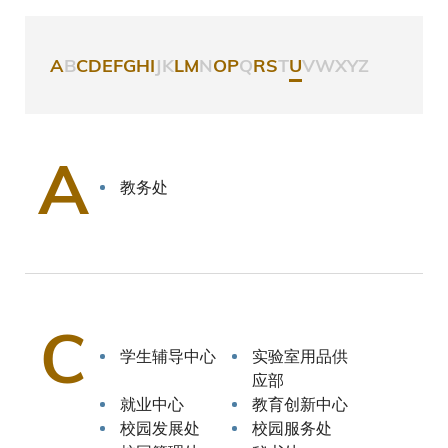
A
B
C
D
E
F
G
H
I
J
K
L
M
N
O
P
Q
R
S
T
U
V
W
X
Y
Z
A
教务处
C
学生辅导中心
实验室用品供
应部
就业中心
教育创新中心
校园发展处
校园服务处