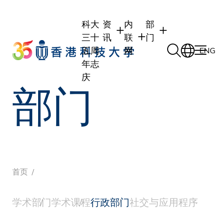
Skip
to
科大
资
内
部
main
三十
讯
联
门
content
五周
网
ENG
年志
庆
部门
学生
学生内联网
学术部门
职员
职员行政内联网
学术课程
校友
校友内联网
行政部门
面
社交平台及应用程
传媒
式
公众
包
首页
屑
学术部门
学术课程
行政部门
社交与应用程序