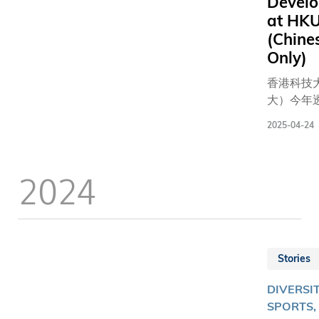
Devel
女將去年1
at HK
成都舉行
(Chine
乒聯混合
Only)
界盃中勇
牌。這次
香港科技
運，她將
大）今年
子單打、
生運動員
2025-04-24
混雙及團
及入學計
個項目，
（SALS
績。 同樣來自商
取錄了超
2024
學院的一
出香港運
生江芷林
數創歷年
（Gilliam
科大今日
Tsz-La
典禮，特
港乒乓球
一眾傑出
Stories
「明日之
員新生、
她在202
學院代表
DIVERSIT
乒聯世界
的教練、
SPORTS,
錦標賽總