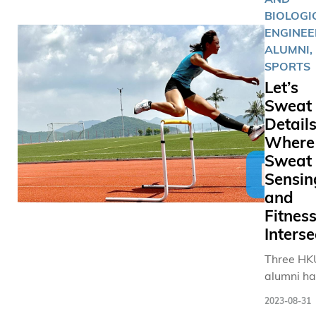
多個來自
BIOLOGI
欖球、射
ENGINEE
等大學校
ALUMNI,
員，本周
SPORTS
由中聯辦
Let’s
部處長方
Sweat 
培訓活動
Details
日中午正
往杭州，
Where
本周六揭
Sweat
19屆亞洲
Sensin
會。 此外，3名科
and
大學生和
Fitnes
以運動員
Interse
本屆亞運
運動員同
Three H
為港爭光
alumni h
科大運動
pioneered
2023-08-31
過學生運
sweat se