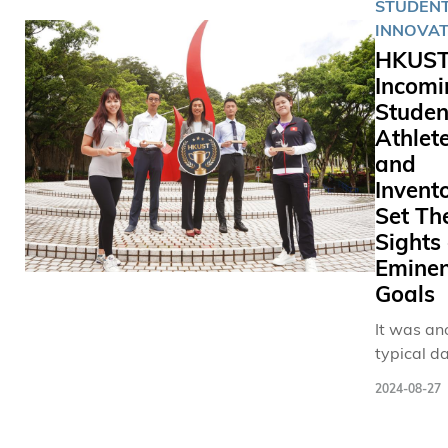
長、老師
STUDEN
與搭檔挺
出席，一
INNOVAT
16強，展
精英運動
HKUST
力。今年
開人生新
Incomi
次亮相世
祝願他們
Studen
台，出戰
運動上的
Athlet
打、雙打
再創高峰。 11
and
賽三個項目
出運動員
Invent
拳道健兒
九月入讀
Set Th
發 理學院三年級
蓋桌球、
學生陳建
Sights
艇、棒球
（Jacky 
Eminen
冰、拯溺
Kin-Fu
Goals
田徑等項
代表香港
包括： 賽艇運動
It was an
子54公斤
員 林新棟 工商管理
typical da
道賽事。
學課程
this sum
起，陳同
2024-08-27
holiday. 
代表香港
sea along
際賽事，