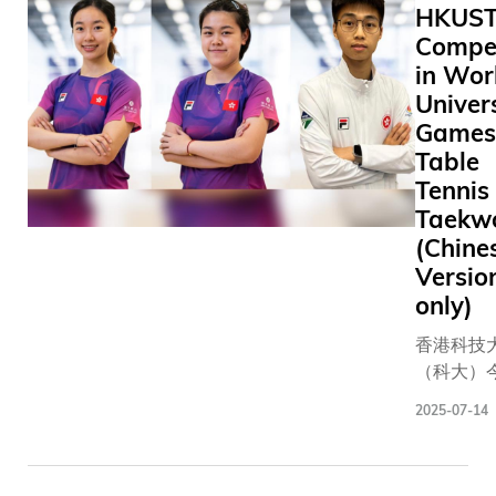
HKUST
Student-A
Compe
Learning
in Wor
and Admi
Scheme (
Univer
under the
Games 
Grants C
Table
HKUST w
Tennis
group of
Taekw
outstand
(Chine
athletes t
Versio
The schem
only)
flexible s
arrangem
香港科技
financial 
（科大）
empower
有三名學
2025-07-14
athletes 
員，將代
higher ed
特區出征
without s
茵-魯爾