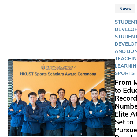
their spor
生運動會
dreams.A
News
運），其
inspiring 
是乒乓球
STUDEN
four exce
將﹕工商
DEVELOP
athletes
院的吳詠
STUDEN
journeys r
和江芷林
DEVELO
spirit of
而理學院
AND BON
persever
鋒同學則
TEACHIN
innovatio
跆拳道項
LEARNIN
ambition
志為港爭光
SPORTS
that HKU
壇雙姝攜
champion
From M
工商管理
to Edu
年級學生
Recor
（Pedrey
Wing-L
Numbe
香港乒乓
Elite A
力隊員，
Set to
女雙排名第
Pursue
位。這位