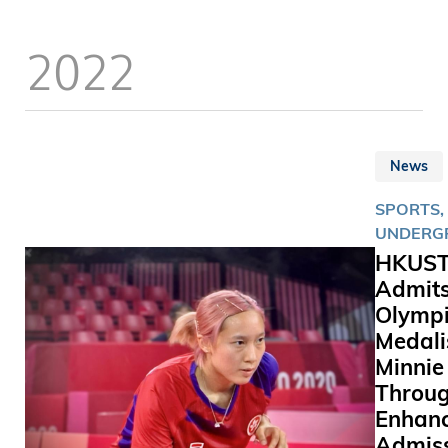
計劃（SA
that elim
讀機械及
the need 
2022
工程學系
invasive 
龍，他將
samples 
出戰本屆
testing fo
項鐵人項
muscle fa
學系學生
News
出戰足球
剛於本年
SPORTS,
訊系統學
UNDERG
淨淳，則
HKUS
動攀登項
Admit
一向著重
Olymp
元發展，
Medali
生運動員
Minni
（SAAS
Throu
獎學金、
Enhan
貼、全面
Admis
學習支援