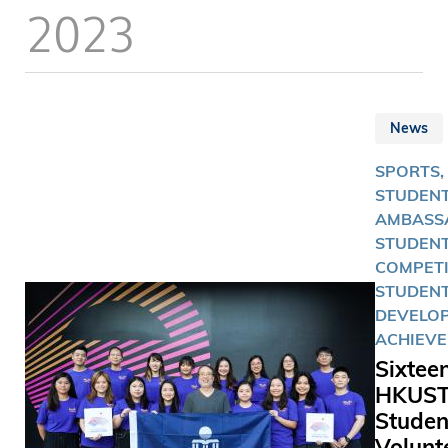
Clear Wa
2023
備戰本屆
Bay was
運，決心
shimmerin
國際舞台
the morni
佳績。 今屆世大
sunlight,
運將於7月
student sa
至27日舉
News
Maddalen
合來自全球
SALVO – 
SPORTS,
多個國家
“Maddy” 
STUDEN
的參賽選手
friends
AMBASS
名港隊大
affection
STUDEN
動員健兒
call her –
COMPETI
與競逐10
ready to 
STUDEN
項目。
hours-lon
DEVELOP
training 
ACHIEV
her coach
Sixtee
teammate
HKUS
Travellin
Studen
westward
Volunt