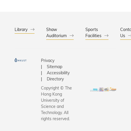
competiti
only once
twice. Th
computer
science a
Library
Shaw
Sports
Conta
Auditorium
Facilities
engineeri
Us
student, 
one of the
top recu
Privacy
archers, 
Sitemap
taking he
Accessibility
year befo
Directory
resuming 
Copyright © The
final year
Hong Kong
in Septem
University of
after her
Science and
Technology. All
disqualifi
rights reserved.
for the W
Universit