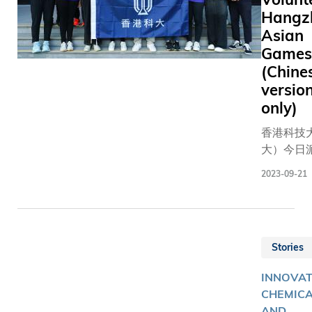
Tin Shui 
Hangz
student J
Asian
CHU pou
Games
his heart
(Chine
soul into
versio
upgrading
only)
invention 
high scho
香港科技
laborator
大）今日
hands-fr
最大規模
tracking
2023-09-21
團隊，到
shopping 
運動會出
designed 
作。是次
the elderl
央人民政
living in 
Stories
特別行政
Kong’s
公室（中
neighbor
INNOVAT
調安排，1
CHEMIC
大學生義
AND