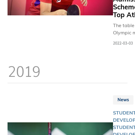
Scheme
以助學生
時追求運
Top At
成就。
The table
Olympic 
will be a
2022-03-03
the Schoo
Science i
academic
2019
(2022/23
News
STUDEN
DEVELOP
STUDEN
DEVELO