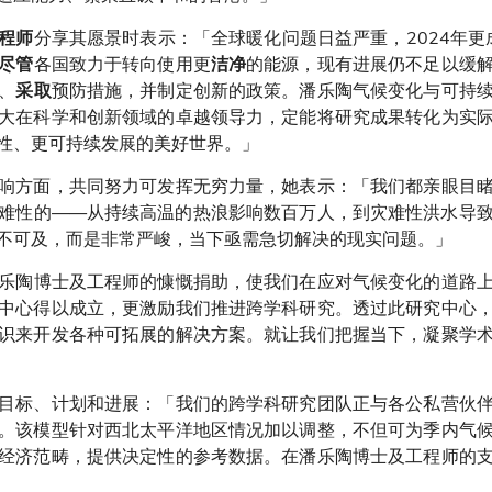
分享其愿景时表示：「全球暖化问题日益严重，2024年更
程师
各国致力于转向使用更
的能源，现有进展仍不足以缓
尽管
洁净
、
预防措施，并制定创新的政策。潘乐陶气候变化与可持
采取
大在科学和创新领域的卓越领导力，定能将研究成果转化为实
性、更可持续发展的美好世界。」
响方面，共同努力可发挥无穷力量，她表示：「我们都亲眼目
难性的——从持续高温的热浪影响数百万人，到灾难性洪水导
不可及，而是非常严峻，当下亟需急切解决的现实问题。」
乐陶博士及工程师的慷慨捐助，使我们在应对气候变化的道路
中心得以成立，更激励我们推进跨学科研究。透过此研究中心
识来开发各种可拓展的解决方案。就让我们把握当下，凝聚学
目标、计划和进展：「我们的跨学科研究团队正与各公私营伙
。该模型针对西北太平洋地区情况加以调整，不但可为季内气
经济范畴，提供决定性的参考数据。在潘乐陶博士及工程师的