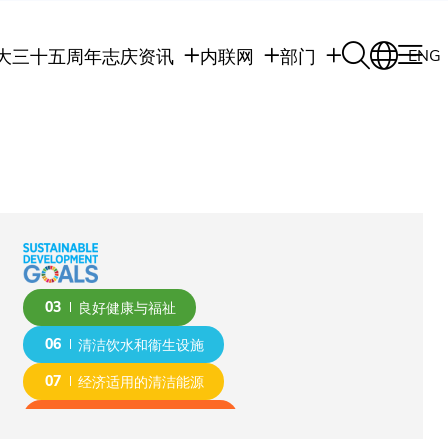
大三十五周年志庆
资讯
内联网
部门
ENG
学生
学生内联网
学术部门
职员
职员行政内联网
学术课程
校友
校友内联网
行政部门
社交平台及应用程
传媒
式
公众
03
良好健康与福祉
06
清洁饮水和衞生设施
07
经济适用的清洁能源
09
产业、创新和基础设施