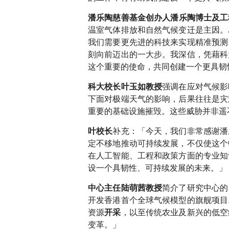
潘乐陶慈善基金创办人潘乐陶博士及工
温室气体排放和自然气候变迁是主因。
我们需要更先进的科技来实现精准预测
刻向前迈出的一大步。我深信，凭藉科
这个重要的使命，共同创建一个更具韧
强调在应对气候影
科大校长叶玉如教授
下面对极端天气的影响，后果往往是灾
重要的基础设施摧毁。这些威胁并非遥
补充：「今天，我们非常感谢潘
叶校长
定不移地推动可持续发展，不仅使这个
在人工智能、工程和政策方面的专业知
设一个具韧性、可持续发展的未来。」
简介了研究中心的
中心主任陆萌茜教授
开发香港首个全球气候模型的旗舰项目
资源
，以至传统农业及新兴的低空
开采
变革。」