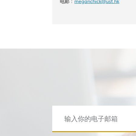
电邮﹕
meganchick@ust.hk