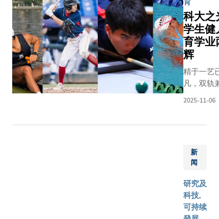
育
会理事
客座教
学（科
科大之
会成
授罗宝
大）本
学生健
员、科
文教授
科生，
育学业
大评议
的主持
沐浴在
会主
辉
下，一
沁人心
席、校
众诺贝
脾的清
精于一艺
友会主
尔奖得
新气息
凡，双轨
席、副
主与参
中，精
是难得。
校长
加者进
神为之
2025-11-06
技大学（
（大学
行了互
一振。
的一群学
拓展）
动问答
这群年
员正身体
吴宏伟
环节，
轻人被
证明卓越
教授以
其间师
眼前壮
新
成就与学
及其他
生踊跃
丽的景
闻
可以并行
校内管
发问，
色深深
相辅相成
理层成
气氛热
研究及
吸引，
年，科大
员等。
烈，共
科技,
他们背
教资会推
为祝愿
同探讨
可持续
着行囊
「学生运
大学未
了多项
發展,