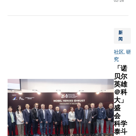
02-26
执导，将
水湾校
汇经典音
园在
带到科大
2026
台，展示
年1月
交融下的
新
17日
魅力。演
闻
（星期
3月20日
六）迎
社区, 研
日在逸夫
来校友
究
中心上演
盛事，
「诺
是次演出
众科大
贝尔
乐册博士
人聚首
迪贝蒂女
英雄
一堂，
合执导，
＠科
共同见
典音乐剧
大」
证校友
演绎，展
盛
中心盛
化交融下
会
大开幕
术魅力。 谈
典礼，
科学
及选剧初
并于晚
泰斗
艾乐册博