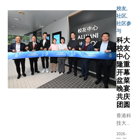
由一众才
溢的演员
校友,
作团队携
社区,
现，充分
社区参
科大一直
与
推动校园
科大
发展，并
校友
涵育人文
中心
神。是次
隆重
由逸夫演
开幕
心主办，
盆菜
人文学部
晚宴
讲师艾乐
共庆
士（Dr. Is
团圆
DROSCH
与著名编
香港科
敏迪贝蒂
技大学
（Mandy
（科
PETTY）
2026-
大）清