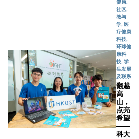
健康,
着科大
大致力
得主）提
社区,
全球校
连系全
默顿教授
教与
友人数
球顶尖
析出光合
学, 医
突破十
学者与
米歇尔教
疗健康
万大
本地社
二维材料
科技,
关，这
群，作
丁．诺沃
环球健
个专属
为知识
奖得主）活
康科
空间必
摇篮与
月13日（
技, 学
将成为
人才培
分地点：
生发展
校园的
育基地
讲厅（LT
及联系
重要地
的重要
名，请即
翻越
标。开
角色。
https://c
高
幕典礼
四位分
heroes-hk
山，
高朋满
别荣获
点亮
座，气
诺贝尔
希望
氛热
生理学
——
烈。校
或医学
友携眷
科大
奖、经