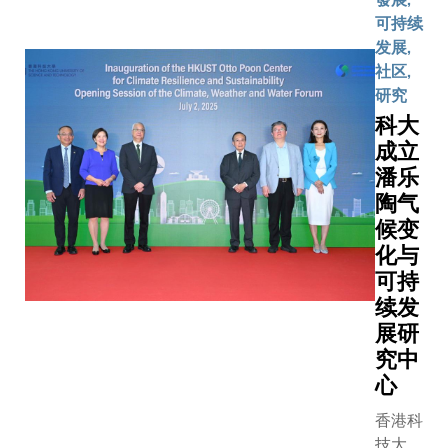
和装
习支持及
来蓬勃
影响世
可持续
备，一
划
发展，
界未来
发展,
步一脚
（SALS
来宾们
发展的
社区,
印地翻
迎来11多
纷纷把
重要议
研究
山越
香港运动
亲手写
题，四
岭，终
科大
项计划提
满祝福
位诺贝
于抵达
成立
的学习安
的心意
尔奖得
山区一
潘乐
务支援等
卡，投
主包
条村
陶气
生运动员
入35
括：发
落。一
体育梦时
候变
周年校
现细胞
场改变
割舍学术
化与
庆的纪
周期的
生命的
得以双轨
可持
念装置
关键调
旅程，
在这批令
续发
中，同
控因子
就此展
的新生中
展研
心送上
的蒂
开——
优秀运动
对科大
究中
姆．亨
他们要
事尤为动
的期许
特教授
心
将遥距
们的经历
和寄
（2001
医疗的
现了坚韧
香港科
语。
年诺贝
希望种
与抱负，
技大学