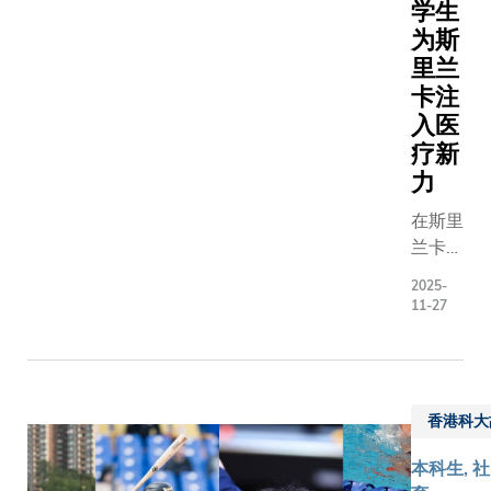
而至，
济学
学生
与在校
奖、化
为斯
学生、
学奖及
里兰
教职员
物理学
卡注
及大学
奖的学
入医
友好共
界泰
疗新
同庆祝
斗，分
力
这个重
享其科
要时
研历程
在斯里
刻。主
及在浩
兰卡高
礼嘉宾
瀚的科
地的哈
2025-
包括校
学世界
普特莱
11-27
长叶玉
中探索
小镇，
如教
的心
群峰环
授、科
得。在
抱、茶
大校董
科大校
园如
香港科大
会成
董会成
茵。一
员、科
员兼管
群香港
本科生, 社
大基金
理学系
科技大