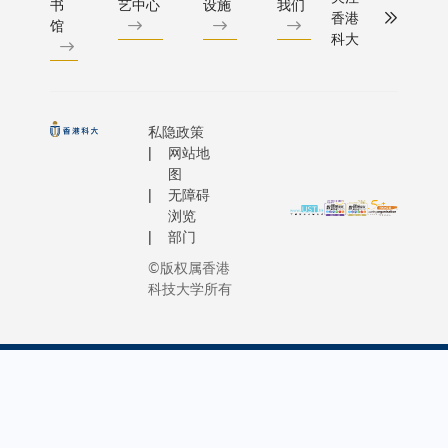
交通不
书
艺中心
设施
我们
科大基金
启德体育
聚科大
香港
丁．诺
便，村
馆
式成立的
兴发展机
于气候
科大
沃肖洛
民外出
要里程碑
科学、
夫教授
求医困
科大基金
先进模
（2010
难重
致力加强
拟系
年诺贝
重。光
大社群的
统、人
私隐政策
尔物理
是前往
聚力，并
网站地
工智
学奖得
最近的
拓筹款网
图
能、可
主）亨
诊所就
无障碍
络，支持
再生能
特教授
浏览
要跋涉
学的策略
源及可
部门
讲述其
一个多
展。 晚宴活
持续发
团队发
小时，
©版权属香港
动精彩纷
展领域
现细胞
令许多
科技大学所有
呈，当中
的专
周期调
村民望
为瞩目的
才，为
节因子
而却
拍卖
全球政
的历程
步，错
NVIDIA创
府、产
时提
失必要
办人暨执
业界与
到，这
的医疗
长黄仁勋
社会提
一发现
护
士捐赠的
供可拓