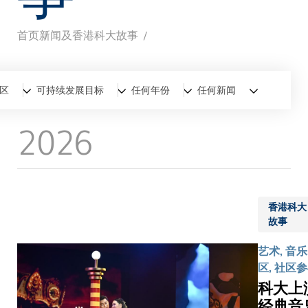
首页
新闻及香港科大故事
面
包
全部
新闻
香港科大故事
区
可持续发展目标
任何年份
任何新闻
屑
2026
香港科大
故事
艺术, 音乐
区, 社区
科大上
经典音