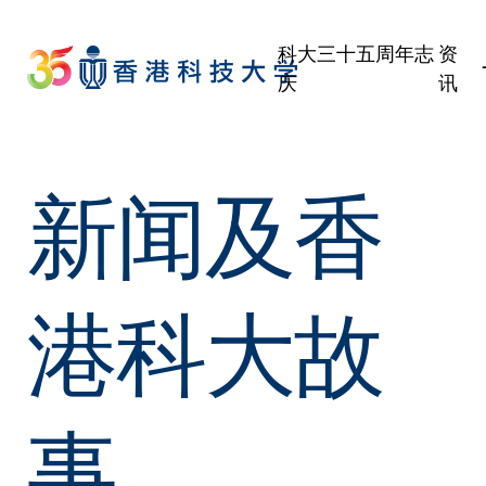
Skip
to
科大三十五周年志
资
main
庆
讯
content
学生
职员
新闻及香
校友
传媒
公众
港科大故
事