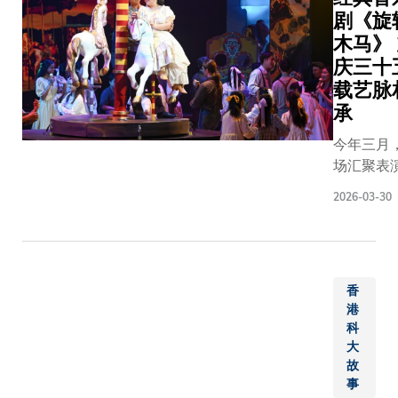
剧《旋
木马》
庆三十
载艺脉
承
今年三月
场汇聚表
术精粹的
2026-03-30
剧盛会于
隆重上演
为科大35
年校庆活
香
别具深意
港
章。今年
科
大音乐剧
大
转木马》
故
（Carous
事