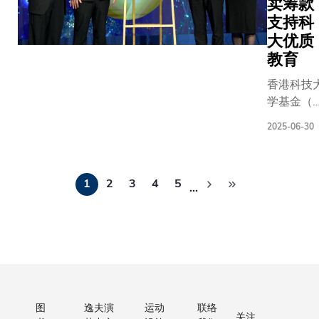
年杭州亚
卖筹款
性及可
出确定
远程医
男子双人
持续发
支持科
衍生品
疗科大
目夺得金
展领域
大优质
价值新
生物化
年更获颁
的研
教育
方法的
学及细
誉勋章。 
究，及
罗伯
胞生物
香港科技
来，他的
提供创
特．默
学一年
学基金（
明了纪律
新的政
顿教授
级生陈
大基金）
量，从晨
策方
2025-06-30
（1997
恺俊，
届《智汇
到日落西
案。中
年诺贝
是这项
晚宴最近
在水上奋
心在潘
尔经济
远程医
分
满举行，
桨，晚上
乐陶慈
学奖得
疗计划
1
2
3
4
5
各界慷慨
…
三小时自
页
善基金
主）在
的核心
款，共襄
过去年极
创办人
二维材
成员。
举。逾20
的训练，
潘乐陶
料石墨
他深知
位来自学
毅如今转
博士工
烯领域
山区居
界、商界
业上的动
程师的
进行开
民的困
慈善界的
期望能将
慷慨捐
创性实
境：
会贤达聚
验与商业
助下成
验的康
「这里
一堂，见
图
逸夫演
运动
联络
合，探索
立，汇
关注
斯坦