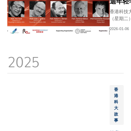
迪年轻
大校友
诺贝尔
中心作
奖得主
香港科技大
为校园
亲临科
（星期二
内首个
大，与
术盛会，
2026-01-06
专为校
逾400
学、经济
友社群
名师生
斗，展开
而设的
及公众
创立35
空间，
人士近
以「Visio
2025
旨在促
距离交
大师生、
进校友
流。是
界顶尖科
之间的
次盛会
焦点环节
联系与
为科大
了解划时
交流，
创校35
们对知识
香
启发创
周年志
为下一代
港
新思
庆重点
科
诺贝尔英
大
维，让
活动之
现细胞周
故
友谊历
一。活
（200
事
久常
动充分
一氧化氮
新。随
彰显科
斯．路伊