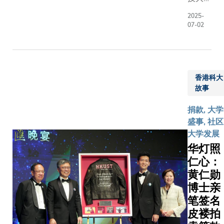
尔生理
子带进
了科大所
（科
学或医
斯里兰
2025-
引以为傲
大）今
07-02
学奖得
卡高
价值。 林
天正式
主）发
地。
学：求知
成立潘
现一氧
科大学
赛艇冠军自
乐陶气
化氮作
生徒步
踏上赛艇
候变化
为心血
一个多
香港科大
林新栋同
与可持
管系统
小时，
故事
职投入这
续发展
中信号
抵达哈
11年，现
研究中
捐款, 大学
分子的
普特莱
要开启学
心（研
盛事, 社区
路易
的山区
新篇章，
究中
大学发展
斯．路
村落，
健康教育
心），
伊格纳
华灯照
为建立
位后，他
此项目
洛教授
仁心：
远程医
科大工商
具有革
（1998
疗系统
黄仁勋
课程，盼
新意
年诺贝
做准
博士亲
以外拓展
义，旨
尔医学
备。
笔签名
的知识海
在加速
奖得
跨越
皮褛拍
同学曾于2
气候韧
主）提
山峦的