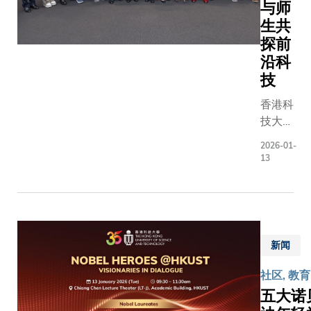
上的
与师
示︰「我
《与友
生共
意为科大3
共聚》
探前
周年志庆
盆菜大
沿科
这出音乐
派对中
技
因为剧目
欢聚交
阵容庞大
流，重
香港科
舞场面丰
温同窗
技大学
让我们能
情谊。
（科
更多科大
2026-01-
是次盛
大）今
13
与社区人
会联同
日隆重
同参与这
香港科
举行
具意义的
技大学
「诺贝
演。」
校友会
尔英雄
及香港
＠科
新闻
科技大
大」学
学评议
术盛
社区, 教育
会合
会，邀
五大诺
办。科
得四位