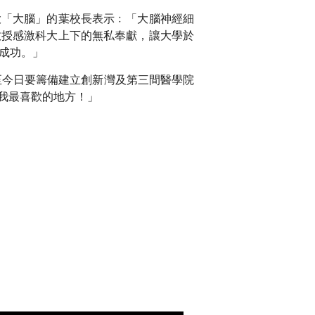
大「大腦」的葉校長表示﹕「大腦神經細
教授感激科大上下的無私奉獻，讓大學於
此成功。」
至今日要籌備建立創新灣及第三間醫學院
我最喜歡的地方！」