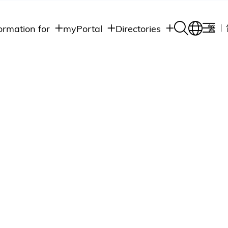
ormation for
myPortal
Directories
繁
Academic
udents
Student Intranet
Departments
Staff Admin
aff
Academic
Intranet
lumni
Programs
Alumni Intranet
edia
Administrative
Departments
blic
HKUST Social &
Apps