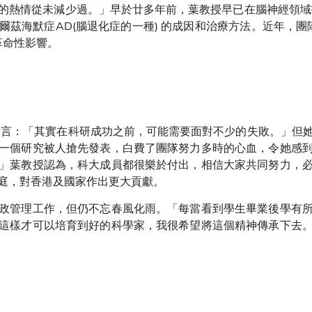
的熱情從未減少過。」早於廿多年前，葉教授早已在腦神經領域
爾茲海默症AD(腦退化症的一種) 的成因和治療方法。近年，團
革命性影響。
諱言：「其實在科研成功之前，可能需要面對不少的失敗。」但
一個研究被人搶先發表，白費了團隊努力多時的心血，令她感
」葉教授認為，科大成員都很樂於付出，相信大家共同努力，
庭，對香港及國家作出更大貢獻。
政管理工作，但仍不忘春風化雨。「每當看到學生畢業後學有
這樣才可以培育到好的科學家，我很希望將這個精神傳承下去