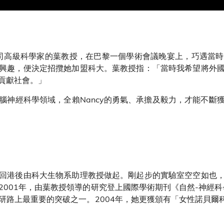
公司高級科學家的葉教授，在巴黎一個學術會議晚宴上，巧遇當
興趣，便決定招攬她加盟科大。葉教授指：「當時我希望將外
貢獻社會。」
腦神經科學領域，全賴Nancy的勇氣、承擔及毅力，才能不斷
回港後由科大生物系助理教授做起。剛起步的實驗室空空如也
1年，由葉教授領導的研究登上國際學術期刊《自然-神經科學》(Natu
路上最重要的突破之一。2004年，她更獲頒有「女性諾貝爾科學