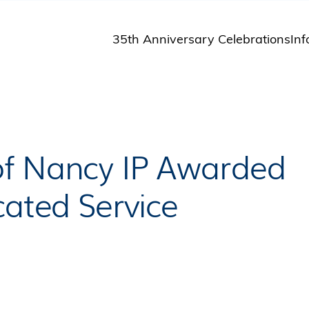
35th Anniversary Celebrations
Inf
St
St
A
M
Pu
of Nancy IP Awarded
cated Service