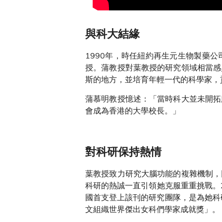
與科大結緣
1990年，時任紐約再生元生物製藥
授。蒲教授對葉教授的研究領域相當感
斯的地方，並培育年輕一代的科學家，
蒲慕明教授憶述：「當時科大並未開拓
會成為香港的大學校長。」
對科研保持熱情
葉教授致力研究大腦功能的複雜機制，
科研的熱誠一直引領她克服重重挑戰。200
國首支登上該刊的研究團隊，是為她科研
文組織世界傑出女科們學家成就獎」。