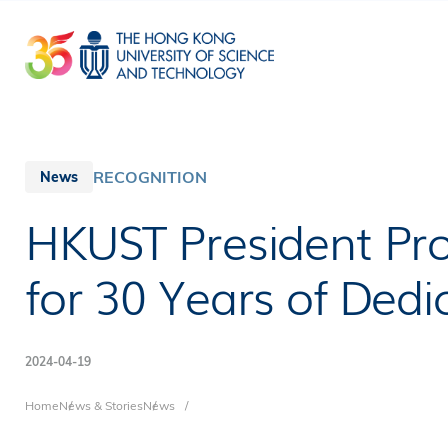
Skip
to
main
content
RECOGNITION
News
HKUST President Pr
for 30 Years of Dedi
2024-04-19
Breadcrumb
Home
News & Stories
News