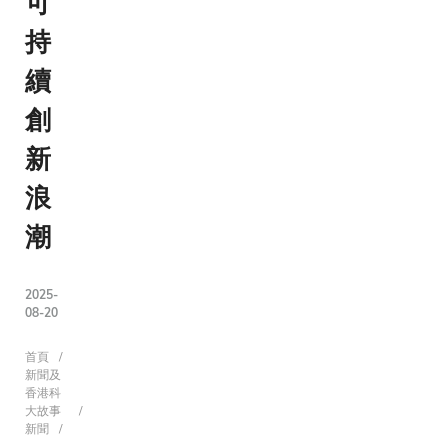
可
持
續
創
新
浪
潮
2025-
08-20
導
首頁
新聞及
香港科
大故事
新聞