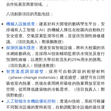
合作拓展至商業領域。」
八項創新項目的亮點包括：
機械人設施巡查
：建基於科大開發的數碼孿生平台，安
排備有人工智能（AI）的機械人隊伍在校園內自動執行
安全巡查、空氣質素監測等任務，並提供預測性維修建
議。（項目負責人︰鄭展鵬教授）
探測供漏水隱患
：透過安裝智能設備，將科大校園的供
水網絡數碼化，並採用AI技術輔助監察供水情況及進行
預測性維修，以應對大學目前流失約25%用水的挑戰。
（項目負責人︰招捷達教授）
智慧溫度調節牆璧
：採用可自動調節的相變材料
（phase-change materials）建造牆壁，牆壁可在日間
吸收室內熱量，然後在夜間將所吸收的熱量釋放至室外
空間，從而降低建築物的冷氣需求。（項目負責人︰鄭
琪野教授）
人工智能冷水機組優化控制
：透過AI技術，系統可根據
不同製冷設備的實時表現，自動調配製冷設備的最佳運