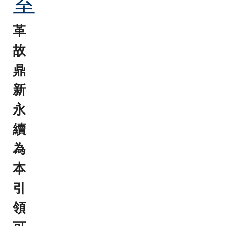
室
革
故
鼎
新
永
續
為
本
引
領