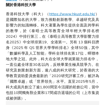
關於香港科技大學
香港科技大學（科大）（
https://www.hkust.edu.hk/
）
是國際知名的大學，致力推動創新教學、卓越研究及具
影響力的知識轉移。科大著重為學生提供全面及跨學科
的教學，於《泰晤士高等教育全球年輕大學排名榜
2024》中排行第三，在《泰晤士高等教育大學影響力排
名2025》中全球排第19、全港第一。另有 13 個科目躋
身《2025 年 QS 世界大學學科排名》全球50強，其中
「數據科學及人工智能」學科全球排名第17位，蟬聯本
地大學之冠。此外，科大在全球大學就業能力排名中，
一直位處全球首30名以內，反映畢業生極具競爭力。在
研究及創業創新方面，逾八成的科大研究，於香港的大
學教育資助委員會最新的「2020研究評審工作」被評為
「國際卓越」或「世界領先」水平。直至2025年5月，
科大成員共創立了逾1,800間至今活躍的初創公司，當中
包括10間獨角獸企業和17間成功退場的公司（上市集資
或被併購）。