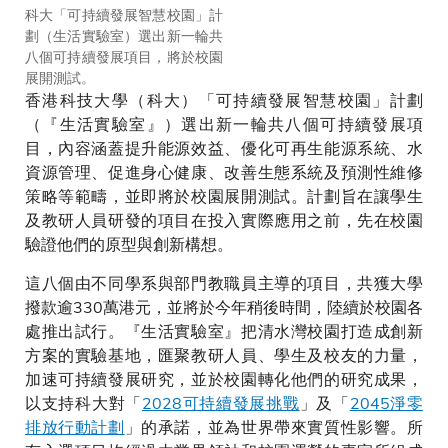
科大「可持續發展智慧校園」計
「生活實驗室」參賽團隊於「演
劃（生活實驗室）選出新一輪共
說日」（Pitch Day） 中展示其
八個可持續發展項目，將於校園
創新項目。
展開測試。
香港科技大學（科大）「可持續發展智慧校園」計劃
（『生活實驗室』）選出新一輪共八個可持續發展項
目，內容涵蓋提升能源效益、優化可再生能源系統、水
資源管理、促進身心健康、改善生態系統及預測性維修
策略等範疇，並即將於校園展開測試。計劃旨在讓學生
及教研人員研發的項目在投入實際應用之前，先在校園
驗證他們的原型與創新構想。
這八個由不同學系與部門教職員主導的項目，共獲大學
撥款逾330萬港元，並將於今年稍後時間，陸續於校園各
處推出試行。『生活實驗室』把清水灣校園打造成創新
方案的實驗基地，匯聚教研人員、學生及校友的力量，
加速可持續發展研究，並於校園轉化他們的研究成果，
以支持科大對「
2028可持續發展挑戰
」及「
2045淨零
排放行動計劃
」的承諾，並為世界帶來實質性影響。所