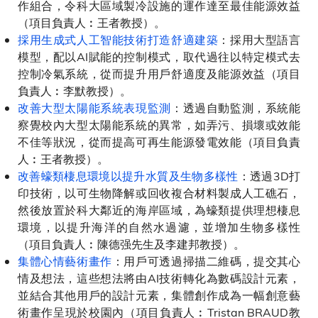
作組合，令科大區域製冷設施的運作達至最佳能源效益
（項目負責人︰王者教授）。
採用生成式人工智能技術打造舒適建築
：採用大型語言
模型，配以AI賦能的控制模式，取代過往以特定模式去
控制冷氣系統，從而提升用戶舒適度及能源效益（項目
負責人︰李默教授）。
改善大型太陽能系統表現監測
：透過自動監測，系統能
察覺校內大型太陽能系統的異常，如弄污、損壞或效能
不佳等狀況，從而提高可再生能源發電效能（項目負責
人︰王者教授）。
改善蠔類棲息環境以提升水質及生物多樣性
：透過3D打
印技術，以可生物降解或回收複合材料製成人工礁石，
然後放置於科大鄰近的海岸區域，為蠔類提供理想棲息
環境，以提升海洋的自然水過濾，並增加生物多樣性
（項目負責人︰陳德强先生及李建邦教授）。
集體心情藝術畫作
：用戶可透過掃描二維碼，提交其心
情及想法，這些想法將由AI技術轉化為數碼設計元素，
並結合其他用戶的設計元素，集體創作成為一幅創意藝
術畫作呈現於校園內（項目負責人︰Tristan BRAUD教