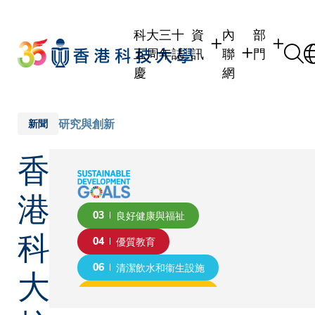
Skip
to
科大三十
資
內
部
main
五周年誌
訊
聯
門
content
慶
網
學生
學生內聯網
學術部門
職員
職員行政內聯網
學術課程
研究與創新
新聞
校友
校友內聯網
行政部門
香
社交平台
傳媒
式
公眾
港
03
良好健康與福祉
科
04
優質教育
大
06
清潔飲水和衞生設施
07
經濟適用的清潔能源