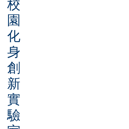
校
09
產業、創新和基礎設施
園
11
可持續城市及社區
12
負責任消費與生產
化
13
氣候行動
身
17
促進目標實現的伙伴關係
創
新
實
驗