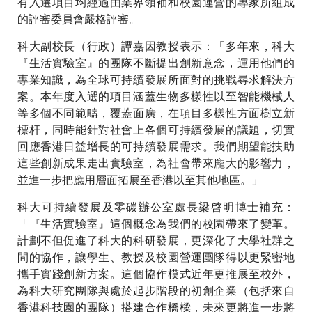
有入選項目均經過由業界領袖和校園運營的專家所組成
的評審委員會嚴格評審。
科大副校長（行政）譚嘉因教授表示：「多年來，科大
『生活實驗室』的團隊不斷提出創新意念，運用他們的
專業知識，為全球可持續發展所面對的挑戰尋求解決方
案。本年度入選的項目涵蓋生物多樣性以至智能機械人
等多個不同範疇，覆蓋面廣，在項目多樣性方面樹立新
標杆，同時能針對社會上各個可持續發展的議題，切實
回應香港日益增長的可持續發展需求。我們期望能扶助
這些創新成果走出實驗室，為社會帶來龐大的影響力，
並進一步把應用層面拓展至香港以至其他地區。」
科大可持續發展及零碳辦公室處長梁啓明博士補充：
「『生活實驗室』這個概念為我們的校園帶來了變革。
計劃不但促進了科大的科研發展，更深化了大學社群之
間的協作，讓學生、教授及校園營運團隊得以更緊密地
攜手實踐創新方案。這個協作模式近年更推展至校外，
為科大研究團隊與處於起步階段的初創企業（包括來自
香港科技園的團隊）搭建合作橋樑，未來更將進一步將