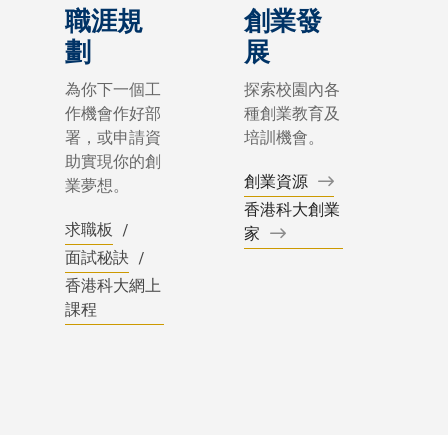
職涯規
創業發
關
劃
展
島
為你下一個工
探索校園內各
作機會作好部
種創業教育及
署，或申請資
培訓機會。
中國
助實現你的創
創業資源
業夢想。
港
香港科大創業
求職板
&nbsp
家
面試秘訣
香港科大網上
課程
印
度
印