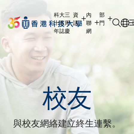
Skip
to
科大三
資
內
部
main
十五周
訊
聯
門
content
年誌慶
網
學生
學生內聯網
學術部門
職員
職員行政內聯網
學術課程
校友
校友內聯網
行政部門
社交平台及應
傳媒
式
公眾
校友
與校友網絡建立終生連繫。