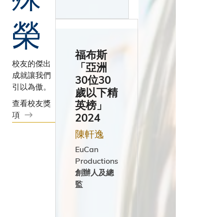
列
榮
義
福布斯
校友的傑出
「亞洲
大
成就讓我們
30位30
引以為傲。
利
歲以下精
查看校友獎
英榜」
項
2024
日
陳軒逸
本
EuCan
Productions
創辦人及總
監
韓
國