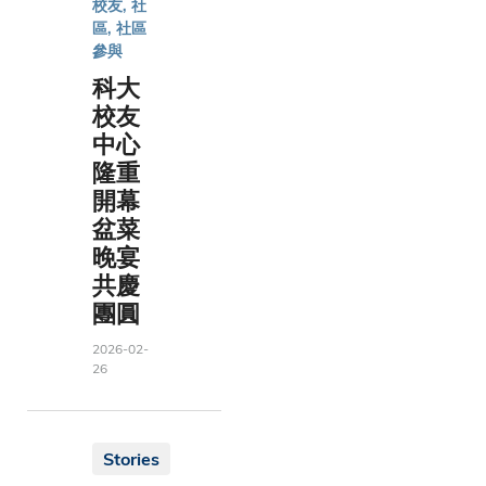
校友, 社
阿
區, 社區
參與
拉
科大
伯
校友
中心
聯
隆重
合
開幕
盆菜
大
晚宴
公
共慶
團圓
國
2026-02-
26
英
國
Stories