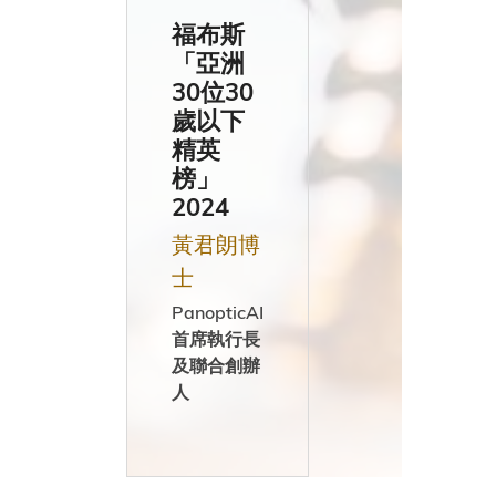
福布斯
緬
「亞洲
30位30
甸
歲以下
精英
榜」
紐
2024
西
黃君朗博
士
蘭
PanopticAI
首席執行長
及聯合創辦
挪
人
威