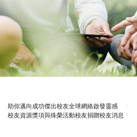
助你邁向成功
傑出校友
全球網絡
啟發靈感
校友資源
獎項與殊榮
活動
校友捐贈
校友消息