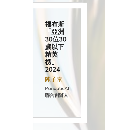
寮
福布斯
國
「亞洲
30位30
歲以下
盧
精英
榜」
森
2024
堡
陳子泰
PanopticAI
聯合創辦人
墨
西
哥