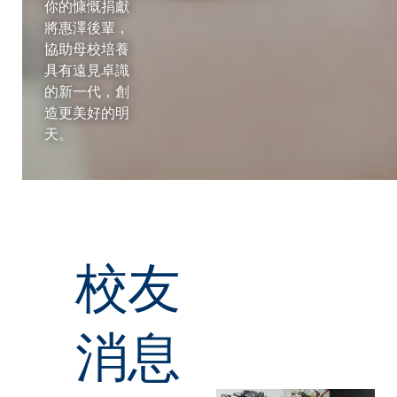
你的慷慨捐獻
將惠澤後輩，
協助母校培養
南
具有遠見卓識
的新一代，創
蘇
造更美好的明
天。
丹
西
班
校友
牙
消息
斯
里