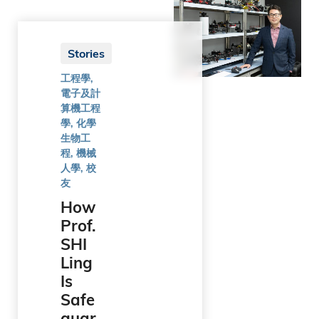
蘭
卡
Stories
工程學,
電子及計
瑞
算機工程
學, 化學
典
生物工
程, 機械
人學, 校
友
瑞
How
士
Prof.
SHI
Ling
台
Is
Safe
灣
guar