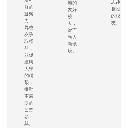
丹
志趣
地的
群的
相投
友好
麥
凝聚
的校
校
力，
友。
友，
為校
從而
友爭
杜
融入
取權
新環
拜
益，
境。
並促
進與
大學
愛
的聯
沙
繫，
推動
尼
更廣
泛的
亞
公眾
參
與。
芬