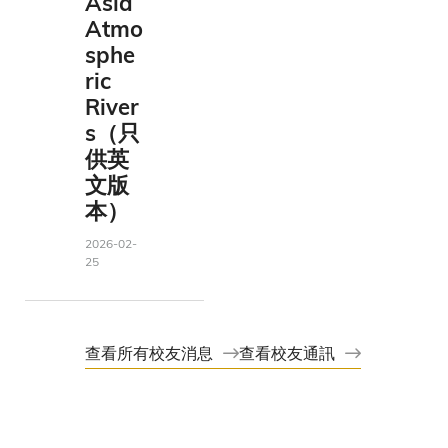
Asia
Atmo
sphe
ric
River
s（只
供英
文版
本）
2026-02-
25
查看所有校友消息
查看校友通訊