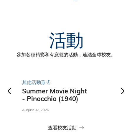
俄
羅
活動
斯
Aug
參加各種精彩和有意義的活動，連結全球校友。
07
沙
烏
其他活動形式
遊覽
地
Summer Movie Night
科
阿
- Pinocchio (1940)
日
拉
August 07, 2026
Augus
伯
查看校友活動