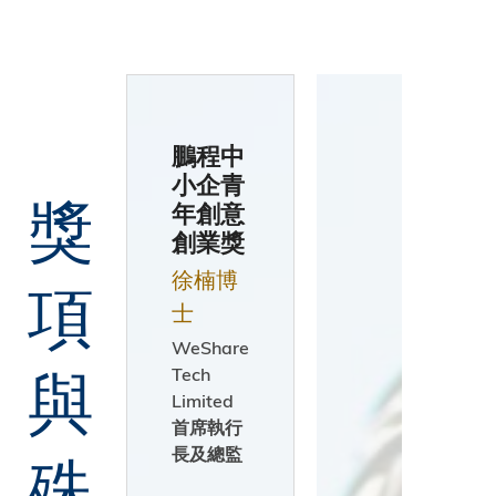
尼
伊
鵬程中
朗
小企青
獎
年創意
創業獎
愛
徐楠博
項
爾
士
蘭
WeShare
與
Tech
Limited
首席執行
以
殊
長及總監
色