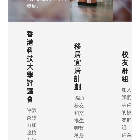
哥
發展。
倫
比
香
亞
港
移
科
居
校
技
宜
友
捷
大
居
群
學
克
計
組
評
劃
加入
共
議
我們
協助
會
和
活躍
校友
評議
的校
和交
國
會致
友群
換生
力加
組，
聯繫
強校
結識
移居
友社