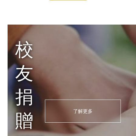
新
加
坡
校
斯
友
洛
伐
捐
克
贈
了解更多
南
非