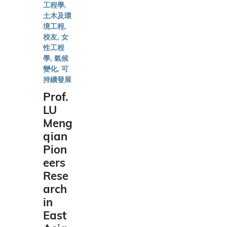
工程學,
土木及環
美
境工程,
校友, 女
國
性工程
學, 氣候
變化, 可
持續發展
越
Prof.
南
LU
Meng
qian
Pion
eers
Rese
arch
in
East