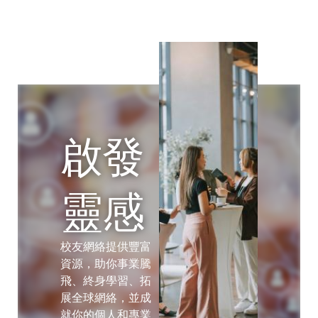
比
利
時
加
啟發
拿
大
靈感
中
校友網絡提供豐富
資源，助你事業騰
國
飛、終身學習、拓
展全球網絡，並成
就你的個人和專業