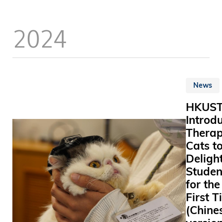
界盃中勇
Empoweri
牌。這次
City, a d
2024
運，她將
education
子單打、
initiative
混雙及團
organize
個項目，
the Center
績。 同樣來自商
Business
News
學院的一
Social An
生江芷林
(CBSA) at
HKUS
（Gilliam
School of
Introd
Tsz-La
Business
Thera
港乒乓球
Manageme
Cats t
「明日之
the Hong
Deligh
她在202
University
Studen
乒聯世界
Science 
for the
錦標賽總
Technolo
First 
與搭檔挺
(HKUST
(Chine
16強，展
Business
力。今年