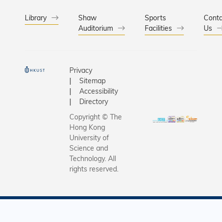
治療犬， 
啟人生的
與學生見
章！為培
Library
Shaw
Sports
Conta
讓學生藉
Auditorium
Facilities
員對大學
Us
治療犬及
感，學生
互動，緩
進校園便
力，減輕
科大校歌
Privacy
慮，每學
旋律，校
Sitemap
及逾700
校長們更
Accessibility
學，涵蓋
生合唱，
Directory
年級及學
打成一片
Copyright © The
科大指，
聲凝聚大
Hong Kong
會繼續開
群。葉校
University of
式各樣別
辭中勉勵
Science and
色的活動
Technology. All
們，在科
rights reserved.
如邀請不
活不僅要
物醫生來
業，更要
並舉辦教
索的過程
座、義工
鼓勵同學
等，務求
發掘自己