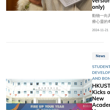
versio
School), t
次亮相世
only)
Investor 
台，出戰
Financial
動物一向
打、雙打
Educatio
療心靈的
賽三個項目
Council (I
能量，香
拳道健兒
and Cybe
2024-11-21
技大學（
發 理學院三年級
has conc
大）今年
學生陳建
with reso
牟利獸醫
（Jacky 
success. 
協會（NP
Kin-Fu
competiti
News
合作，首
代表香港
highlight
得兩隻「
子54公斤
creative
STUDEN
貓」到訪
道賽事。
potential 
DEVELO
與同學見
起，陳同
Hong Kon
AND BO
動。牠們
代表香港
tertiary
HKUS
通過考試
際賽事，
students 
Kicks o
估的合資
備戰本屆
fast-evol
New
「動物老
運，決心
Web3
師」，性
Acade
國際舞台
landscap
馴可愛，