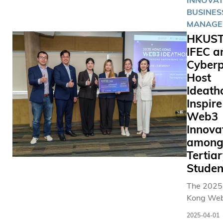
INNOVAT
將﹕工商
BUSINES
院的吳詠
MANAGE
和江芷林
HKUST
而理學院
IFEC a
鋒同學則
Cyberp
跆拳道項
志為港爭光
Host
壇雙姝攜
Ideath
工商管理
Inspire
年級學生
Web3
（Pedrey
Innova
Wing-L
amon
香港乒乓
Tertia
力隊員，
Studen
女雙排名第
位。這位
The 2025
女將去年1
Kong We
成都舉行
Ideathon:
2025-04-01
乒聯混合
Innovatio