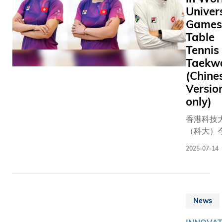
激發了他
Univer
新思維。
Games 
Table
Tennis
Taekw
(Chine
Versio
only)
香港科技
（科大）
有三名學
2025-07-14
員，將代
特區出征
茵-魯爾
生運動會
News
運），其
是乒乓球