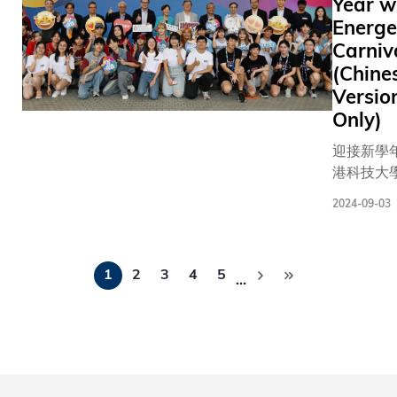
Year w
佳績。 今屆世大
drawing
豐富的「
Energe
運將於7月
participa
醫」經驗
Carniv
至27日舉
from 36 
一眾學生
合來自全球
(Chine
and over
歡樂及慰
多個國家
Versio
students
於考試季
的參賽選手
Only)
represent
夕稍作放
名港隊大
various lo
釋放壓力。 
迎接新學
動員健兒
institution
2019年
港科技大
與競逐10
大推出「
大）今日
項目。
2024-09-03
無掛」動
二日）起
助計劃， 
期兩天的
劃於202
Pagination
年華「Fire
1
2
3
4
5
得施熙嘉
Your Ye
…
家庭基金
長葉玉如
贊助，持
同一眾副
科大學生
管理層出
務。 目前
新生大玩
有三隻的
戲，陪伴