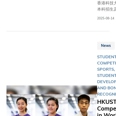
香港科技
internshi
本科招生
Internati
舉辦的 Po
Research
2025-08-14
暑期訓練
Experienc
吸引來自
combined
區逾150
exchange
與。參與
This finan
News
加了由科
assistanc
課堂講座
with flexib
STUDEN
實驗室參
curriculu
COMPETI
「專題項
enables I
SPORTS,
（Capsto
to immer
STUDEN
Projec
themselve
DEVELO
夥伴包括
extended
AND BON
司、香港
internati
RECOGNI
電腦（Ac
research
HKUST
實挑戰設
opportuni
Compe
案。此訓
in Wor
了學生的