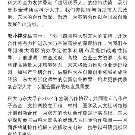
科大将全力发挥香港『超级联系人』的独特优势，吸引
更多全球顶尖科研人才。我们亦期待与南京市人民政
府、东大的合作做深、做透，为苏港合作以至国家创新
发展作出贡献。」
表示：「衷心感谢科大对东大的支持，此次
邬小撑先生
合作将有力推进东大与香港高校的深度协作，为我们在
粤港澳大湾区的办学定位和科研布局提供战略性指
导。」他强调，整合政府、高校、企业三方资源，有助
构建高质量人才培养体系，未来将致力推动企业走进校
园，加强产学研合作。借鉴科大在创新创业领域的成功
经验，东大将强化师生的创新创业教育，培养更多优质
复合型人才，以配合国家战略发展需要。
科大与东大早在2024年签署合作协议，共同建立合作种
子基金，支持两校在工程、材料、医学及人文社科领域
开展创新合作，为双方的长远合作奠定坚实基础。东大
更深度参与由科大牵头的嫦娥八号国际合作项目——月
面多功能操作机械人暨移动充电站，携手以科研贡献国
家航天事业。