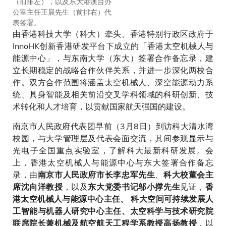
（前排左），以及东大港澳台办
公室主任王晨先生（前排右）代
表签署。
由香港科技大学（科大）牵头、香港特别行政区政府于
InnoHK创新香港研发平台下成立的「香港太空机械人与
能源中心」，与东南大学（东大）签署合作备忘录，建
立长期稳定的战略合作伙伴关系，并进一步深化两校合
作。双方合作范围将涵盖太空机械人、深空能源动力系
统、具身智能及相关前沿交叉学科领域的科研创新、技
术转化和人才培育，以贡献国家航天强国的建设。
南京市人民政府代表团早前（3月8日）到访科大清水湾
校园，与大学管理层及代表会面交流，其间参观显示与
光电子全国重点实验室，了解科大最新科研发展。会
上，香港太空机械人与能源中心与东大签署合作备忘
录，由
、
南京市人民政府市长李忠军先生
科大校董会主
，以及
见证，
席沈向洋教授
东大党委书记邬小撑先生
香
港太空机械人与能源中心主任、 科大空间可持续发展人
工智能与机器人研究中心主任、太空科学与技术研究院
，以
联席院长兼机械及航空航天工程学系教授高扬教授