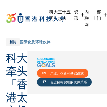
Skip
to
科大三十五
资
内
部
main
周年志庆
讯
联
门
content
网
学生
学生内联网
学术
职员
职员行政内
学术
国际化及环球伙伴
新闻
校友
校友内联网
行政
科大
社交
传媒
式
公众
牵头
09
产业、创新和基础设施
「香
17
促进目标实现的伙伴关系
港太