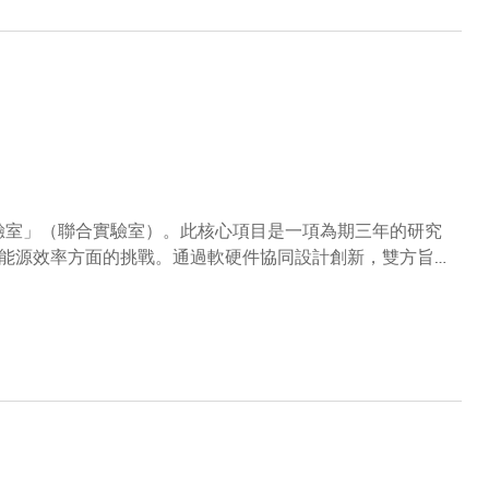
驗室」（聯合實驗室）。此核心項目是一項為期三年的研究
能源效率方面的挑戰。通過軟硬件協同設計創新，雙方旨在
副校長郭毅可教授、英特爾中國區董事長王稚聰先生及英特
證下，協議由科大副校長（研究及發展）鄭光廷教授與英特爾中國研
示：「聯合實驗室的成立，是呼應科大《策略發展計劃
要實踐，體現了科大推動研究成果落地應用的持續努力。微電
效近記憶體運算方面的研究優勢，共同探索高能效運算的新
動與學術界的合作，加速實驗室成果產業化應用落地。 香
具有重要影響力。 我們期待與香港科技大學的學者們緊密
發展。」聯合實驗室將由科大電子及計算機工程學系講座教