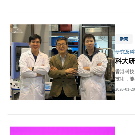
括：朱經
求新突破
就之一，
授梶田教
新聞
研究及科
科大研
香港科技
技術，能
低能源消
2026-01-29
新技術為
括土木及
除，從而
一，利用
須符合每
清洗和更換