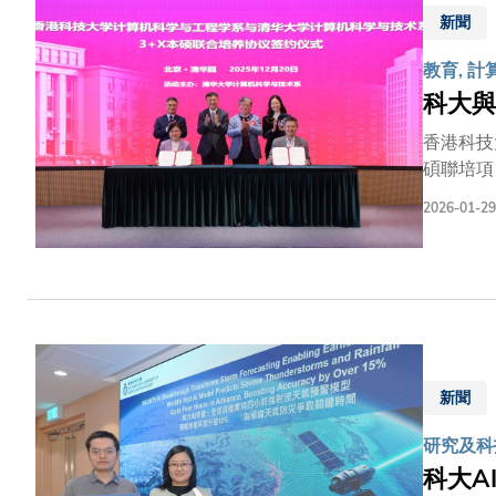
構，利用微
新聞
聲波產生
清理程序
教育, 
科大與
香港科技
碩聯培項
有機會直
2026-01-29
周曉方教
見證簽署
建立貫通
當，也標
匯聚，將
量。」楊
議，進一
新聞
聯合培養
生深度參
研究及科
科大A