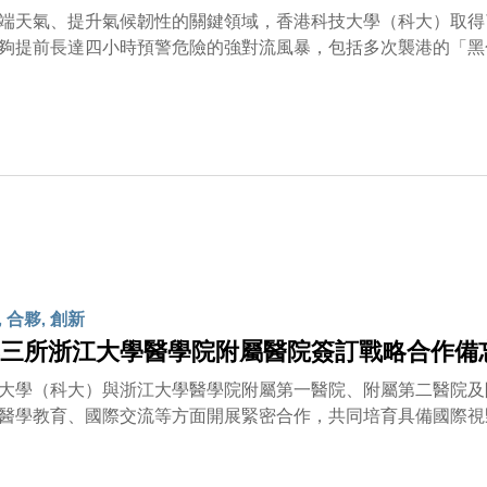
端天氣、提升氣候韌性的關鍵領域，香港科技大學（科大）取得
夠提前長達四小時預警危險的強對流風暴，包括多次襲港的「黑
家級氣象機構合作開發。與現有系統相比，該模型利用衛星數據
率提升超過15%，這不僅顯著增強了國家氣象預報系統的整體
預警，以應對氣候突變的風險。這項研究與「沿海城市氣候韌性國
去年獲中國科學技術部批准成立，現由實驗室主任吳宏偉教授領
教授。研究團由科大沿海城市氣候韌性全國重點實驗室之氣候變
創科學人」蘇慧教授，聯同博士後研究員代快博士，並與哈爾濱
研究所及國家衛星氣象中心的學者組成。研究成果已發表於《美
實現四小時對流預報〉。近年極端天氣的情況愈趨頻繁，香港去
地亦遭受暴雨洪澇重創，造成重大人命傷亡和經濟損失。現行天
沌性及觀測資料不足的影響，對於快速發展且尺度細小的對流系
 合夥, 創新
。如此短暫的預警時間，令政府部門、應急部門和公眾在災害來
三所浙江大學醫學院附屬醫院簽訂戰略合作備
大學（科大）與浙江大學醫學院附屬第一醫院、附屬第二醫院及
醫學教育、國際交流等方面開展緊密合作，共同培育具備國際視
成果應用及轉化，促進兩地醫療健康事業實現高質量的可持續發
成果豐碩。為配合科大建設香港第三所醫學院的發展藍圖，大學