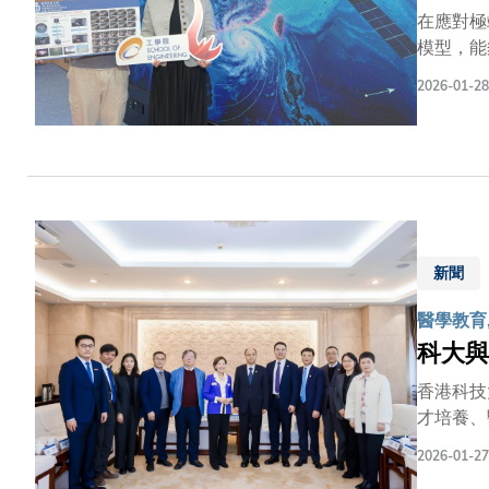
在應對極
模型，能
科大與國
2026-01-28
預報準確
效的早期
實驗室於
續發展學
兼「傑出
海洋氣象
擴散模型
新聞
國南部等
受大氣混
醫學教育,
至兩小時
科大與
香港科技
才培養、
臨床科研
2026-01-27
研協作上