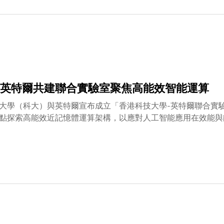
英特爾共建聯合實驗室聚焦高能效智能運算
大學（科大）與英特爾宣布成立「香港科技大學-英特爾聯合實
點探索高能效近記憶體運算架構，以應對人工智能應用在效能與
備與可持續人工智能系統的未來發展提供技術基礎。在科大首席
學合作資深總監Gabriela Cruz THOMPSON女士的見
宋繼強先生簽署，標誌着聯合實驗室的正式成立。鄭光廷教授表
》中將『人工智能、未來運算與電子學』列為核心研究方向的重
大重點科研領域之一，將通過融合我們在軟硬件協同設計與高能
王稚聰先生表示：「英特爾長期致力於建設開放的生態，持續推
學在計算機科學與工程等領域積澱深厚，並在未來技術探索方面
同探索更高效、可持續的運算範式，踐行綠色技術創新與可持續