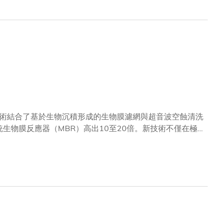
休士頓大學天普科學講座教授朱教授致力於高溫超導研究尋
凱南物理學教授及分子和細胞生理學教授朱教授的傑出學術成
年諾貝爾物理學獎得主日本東京大學宇宙線研究所特聘大學教
上的重大開創性突破。布萊恩·保羅·施密特教授
術結合了基於生物沉積形成的生物膜濾網與超音波空蝕清洗
生物膜反應器（MBR）高出10至20倍。新技術不僅在極
立方米污水的處理成本亦更低至傳統MBR的50%。這項創
土木及環境工程學系講座教授陳光浩教授領導，團隊成員包
以「瞬態空化實現濾網式生物反應器中濾餅層的超快速去
期刊發表。MBR為現時全球最普遍應用的二級污水處理技術之
所制訂的標準為例，經二級處理污水的總懸浮固體（TSS）
面表現出色，但膜污染（fouling）問題嚴重，需要定期
oreactors, MeBRs），採用10至200微米的網狀結