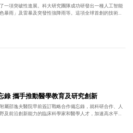
了一項突破性進展。科大研究團隊成功研發出一種人工智能
色暴雨」及雷暴及突發性強降雨等。這項全球首創的技術由
及先進的深度擴散技術，能在48平方公里的空間尺度上將
精準度，也為亞洲乃至全球防災能力較弱的地區帶來了更有
家重點實驗室」（SKL-CRCC）的核心目標高度契合。該
導。他同時擔任科大副校長（大學拓展）、及中電控股可持
化與極端天氣方向科研主管、土木及環境工程學系講座教授
工業大學（深圳）計算機科學與技術學院、中國氣象局熱帶
國國家科學院院刊》，論文題為〈利用衛星數據驅動的深度
年夏季曾在八日內四度發出黑色暴雨警告；印尼峇里島、泰
氣預報主要依靠數值模式模擬大氣狀態，運算成本高昂且易
統（如雷暴及暴雨），準確預報時間通常僅能提前20分鐘
臨前幾乎來不及部署、疏散或採取有效防災措施。
忘錄 攜手推動醫學教育及研究創新
附屬邵逸夫醫院早前簽訂戰略合作備忘錄，就科研合作、人
野及前沿創新能力的臨床科學家和醫學人才，加速高水平的
展。科大和浙江大學的合作源遠流長，雙方在學術交流和科
近年積極加強與浙江大學在醫學領域的聯繫，並於去年與浙