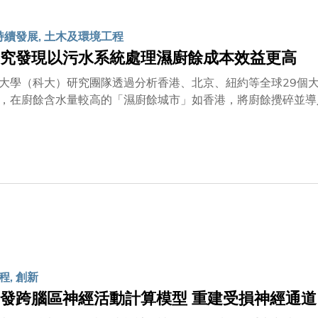
工程學講座教授謝源牽頭，聚焦於智能設備在運算、記憶體、I/
可持續發展, 土木及環境工程
究發現以污水系統處理濕廚餘成本效益更高
大學（科大）研究團隊透過分析香港、北京、紐約等全球29個
，在廚餘含水量較高的「濕廚餘城市」如香港，將廚餘攪碎並導
室氣體排放量降低約 47%，同時減少約 11%的廢物處理成
及環境工程學系講座教授陳光浩教授領導，團隊成員包括博士後
成果以〈Redefining separate or integrated food waste a
期刊《Nature Cities》上發表。隨着全球都市人口上升
然而高含水量的廚餘顯著增加運輸成本及能源消耗。例如在美國
已成為主要的溫室氣體污染來源之一。研究團隊通過收集全球2
分析，發現影響廚餘處理效益的關鍵因素並非廚餘重量及種類，而是其
的負荷愈大，相應的處理成本和排放量也會隨之增加。
程, 創新
發跨腦區神經活動計算模型 重建受損神經通道