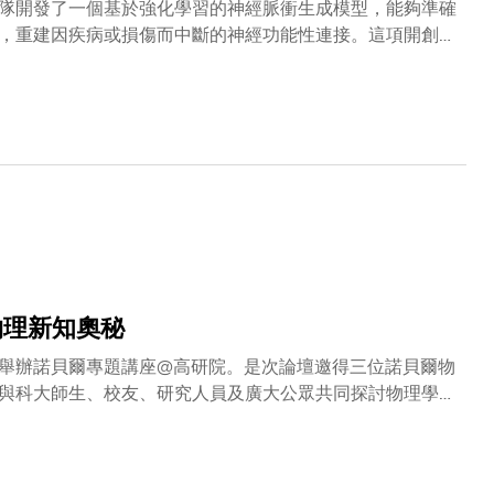
隊開發了一個基於強化學習的神經脈衝生成模型，能夠準確
，重建因疾病或損傷而中斷的神經功能性連接。這項開創性
復康新思路。研究結果已於國際頂尖期刊《自然計算科學》
測模型」。大腦不同區域之間通過神經元釋放的電脈衝，即
輸通道時，便會導致運動、認知等方面的嚴重功能障礙。神
腦區，繞過受損部位，以恢復喪失的運動和認知功能。然
從而最有效恢復行為功能。為此，由科大電子及計算機工程
預測模型。傳統方法根據下游神經元紀錄來評估神經通道的
以「行為是否成功」作為反饋訊號來引導訓練，並將上游神
的腦區之間重新建立通訊。王教授表示：「新模型的核心理
我們能為神經通道受損的患者構建一條『資訊小徑』，從而
行大鼠運動控制通道測試來收集數據，並驗證了模型的有效
物理新知奧秘
做出目標行為，其成功率顯著優於傳統方法。此外，生成訊
，新方法具有強大的適應能力，能在不同解碼器設置下保持
五）舉辦諾貝爾專題講座@高研院。是次論壇邀得三位諾貝爾物
轉化潛力。
與科大師生、校友、研究人員及廣大公眾共同探討物理學的
識和培育人才的重要基地。作為科大創校35周年和賽馬會
ing the Ultimate Frontiers of Science」為主
變世界的力量。四位主講嘉賓（按英文姓氏順序排列）包