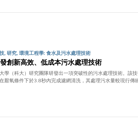
武教授科大榮休校長及教授科大賽馬會高等研究院創院院長美國
。朱棣文教授1997年諾貝爾物理學獎得主史丹福大學小威廉‧
是開創了以雷射冷卻與捕獲原子的方法。梶田隆章教授2015
授成功觀測到微中子震盪的證據，其學術成就被公認為粒子物理學
技, 研究, 環境工程學: 食水及污水處理技術
發創新高效、低成本污水處理技術
大學（科大）研究團隊研發出一項突破性的污水處理技術。該技
在厭氧條件下於3.8秒內完成濾網清洗，其處理污水量較現行傳統
耗下維持高效運作，經處理後的水質亦高於國際及本地標準，每
處理生活和工業污水帶來可持續性的嶄新方案。研究團隊由科大
環境工程學系博士後研究員郭洪驍博士及博士生羅宇等人，研究
高效完成污水處理過程中的泥-液分離」為題於《自然 – 水》
微生物經好氧或厭氧方式，分解污水中的有機物。以香港渠務署
升30毫克或以下的排放標準。雖然MBR技術在分離水與懸浮生物方
，導致營運成本相對高昂。科大團隊設計的生物膜網狀濾網（Mesh bi