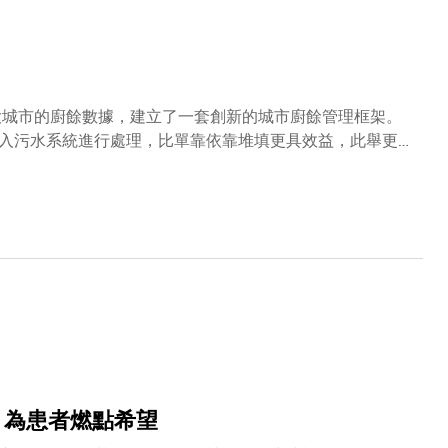
O頻寬及能效等方面的技術挑戰開展研究。
大城市的廚餘數據，建立了一套創新的城市廚餘管理框架。
入污水系統進行處理，比單靠依靠堆填更具效益，此舉更可
本。該研究為全球城市的廚餘管理提供全新的量化依據。研究由
研究員郭洪驍博士及博士生鄒旭等，並與華中科技大學研究
nd wastewater streams for 29 large cities〉為題，在
，廚餘量亦不斷增加。目前，大部分城市仍採用堆填或焚化的方式處
，堆填區中的廚餘產生的甲烷佔整體堆填區排放量的
9個大城市的廚餘組成、污水量、能源消耗與處理成本等數據
含水量（moisture load）。含水量愈高，固體廢物
 為患者燃點希望