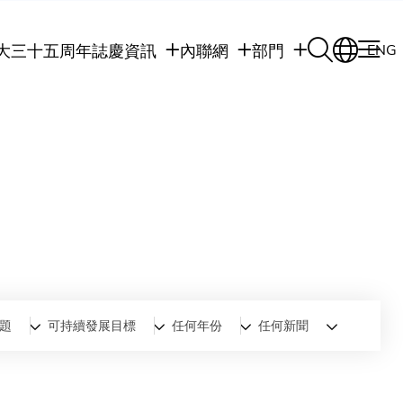
大三十五周年誌慶
資訊
內聯網
部門
ENG
學生
學生內聯網
學術部門
職員
職員行政內聯網
學術課程
校友
校友內聯網
行政部門
社交平台及應用程
傳媒
式
公眾
題
可持續發展目標
任何年份
任何新聞