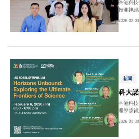
香港科技
預測神經
研究有望
2026-02-03
上發表，
「神經脈
經假體是
而，其核
學系副教
功能完整
經元的活
念，是讓
新聞
有效重建
科大諾
性。結果
號的編碼
香港科技
高性能，
理學獎得
前沿發展
2026-01-30
高等研究院成
題，匯聚