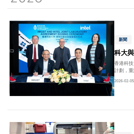
結
新聞
科大與
香港科技
計劃，重
為智能設
2026-02-05
爾公司大
究院院長
2031
子作為科
路徑。」
港科技大
協作，共