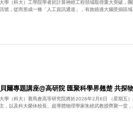
大學（科大）工學院學者於計算神經工程領域取得重大突破，團
訊號，從而形成一條「人工資訊通道」，有效繞過大腦受損區域
為因中風、脊髓損傷等導致功能障礙的患者，提供革命性的神經
論文題為「一種利用行為強化重建神經功能連接的生成式脈衝預
衝」，進行資訊編碼與傳遞。當神經系統疾病或損傷破壞這些傳
透過構建一條人工資訊通道，將神經訊號從上游腦區傳遞至下游
心挑戰在於如何僅根據上游訊號，實時預測下游神經活動模式，
授王怡雯教授帶領的團隊提出了基於強化學習的跨腦區神經脈衝
性，但這在通道受損的患者中並不適用。相反，團隊開發的模型
躍脈衝實時轉換為下游神經元的預測訊號，從而在原本聯繫中斷
其如大腦般一樣通過『試錯』來學習跨區域間的映射關係。這使
腦區之間的功能性連接。」團隊透過科大計算認知工程實驗室進
貝爾專題講座@高研院 匯聚科學界翹楚 共探
顯示，新模型生成的「人工脈衝訊號」成功經由解碼器驅動小鼠
特性和健康大腦中觀察到的自然神經調製特性亦高度相似。另外
大學（科大）賽馬會高等研究院將於2026年2月6日 （星期
只需極少校準，便可迅速適應新試驗對象，大大增強模型的臨床
主，以及科大榮休校長、超導體物理學家朱經武教授齊聚一堂，
和未來方向。活動旨在連繫全球頂尖學者，推動科大成為孕育知
立20周年誌慶活動之一，是次學術盛會以「Horizons Unbound: Explor
全球最具影響力的物理學家，透過啟迪演講和對談，傳釋科學改