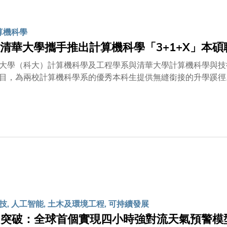
生物自然沉積形成的薄膜進行固液分離，並使用壓電式超聲波換能器（piezoe
氣泡並瞬間破裂所造成的空蝕現象（cavitation），迅速剝離網
，至於在處理家用污水的厭氧情況下，清洗時間更縮短至 3.8 秒
計算機科學
清華大學攜手推出計算機科學「3+1+X」本碩
大學（科大）計算機科學及工程學系與清華大學計算機科學與技術系（
目，為兩校計算機科學系的優秀本科生提供無縫銜接的升學蹊徑
接升讀該校的碩士甚或博士學位課程，進一步提升學術及專業水
授與清華大學計算機系主任尹霞教授代表簽署，並由科大首席副
儀式。郭毅可教授感謝清華大學長期以來的支持，並表示：「此
式培養機制，為兩校在計算機與資訊科技領域開啟深度合作的重
誌着在創新教育模式上邁出堅實一步。 兩所大學擁有世界一流
為學生提供更寬廣的知識視野和科研環境，培養更多能夠肩負國
斌教授表示：「自簽署戰略合作備忘錄以來，兩校一直在多個領
步聚焦於人才培養，對兩校計算機學科發展具有重要意義。在當
，實施貫通式合作模式，將能有效整合兩校的資源優勢，為學生
與前沿科研實踐專案，培育創新思維，擴濶國際視野，也將為建
技, 人工智能, 土木及環境工程, 可持續發展
I突破：全球首個實現四小時強對流天氣預警模