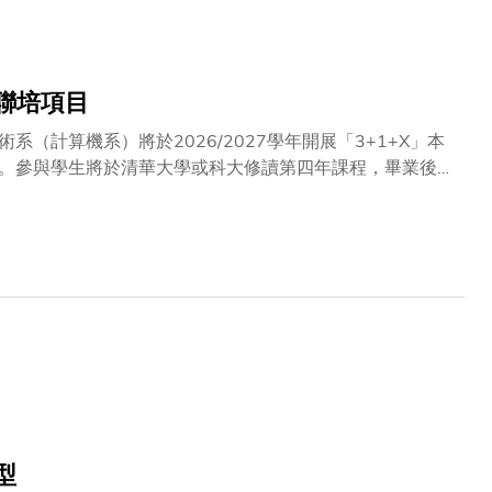
lectric ultrasound transducers），透過超
面上的污染物（biocake）。在好氧情況下能在10秒內完成
。
聯培項目
計算機系）將於2026/2027學年開展「3+1+X」本
。參與學生將於清華大學或科大修讀第四年課程，畢業後更
平。合作協議由科大計算機科學及工程學系主任及講座教授
校長郭毅可教授及清華大學校務委員會副主任楊斌教授在場
次協議簽署是科大首次與內地頂尖高校在本科與研究生階段
要里程碑，不僅反映雙方對高層次人才培養使命的共同擔
的計算機科學、人工智能和數據科學學科，兩強攜手，資源
家與時代重任的卓越青年，為中國乃至全球科技發展貢獻力
域積極加強合作，並取得了豐碩成果。此次雙方簽署合作協
前計算機學科發展機遇與挑戰並存的時代背景下，通過本碩
打造優質的多元化、國際化的優質教育環境。這不僅有助學
設教育強國和人才強國貢獻力量。」
型