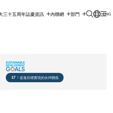
大三十五周年誌慶
資訊
內聯網
部門
ENG
學生
學生內聯網
學術部門
職員
職員行政內聯網
學術課程
校友
校友內聯網
行政部門
社交平台及應用程
傳媒
式
公眾
17
促進目標實現的伙伴關係