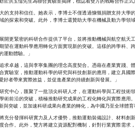
動官洪玉儒先生為聯合實驗室揭牌，標誌着雙方的戰略合作正式
大的支持和信任。她表示，李博士不僅透過慷慨捐贈支持大學
域的探索和突破。此外，李博士還贊助大學在機械及動力學領
展開更緊密的科研合作提供了平台，並將推動機械與航空航天
期望在運動科學應用轉化方面實現新的突破。這樣的跨學科、
的運動體驗。」
追求卓越，這與李寧集團的理念高度契合。憑藉在產業實踐、
合實驗室，推動運動科學的研究與科技創新的應用，建立具國
愛好者帶來實際效益，並促進產業的持續創新與發展。」
研究中心，匯聚了一批頂尖科研人才，在運動科學與工程技術
學術前沿的突破，積極推動研究成果的工程化轉化與實際應用
新與突破，並加速科研成果向產業的轉化，為中國乃至全球體育
將充分發揮科研實力及人才優勢，推動運動裝備設計、材料創
度合作。此外，雙方將建立資源配對機制，針對行業實際需求