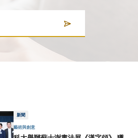
新聞
藝術與創意
科大舉辦蘇士澍書法展《漢字頌》 獲