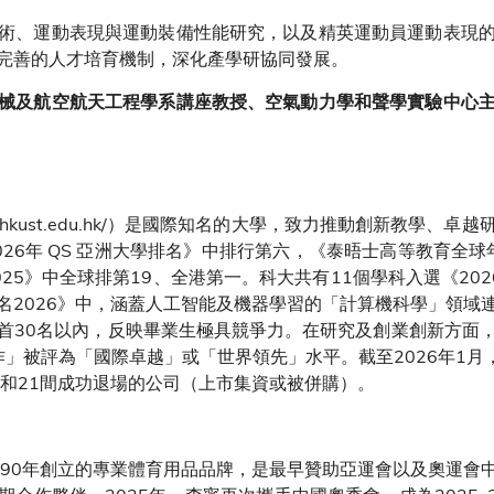
術、運動表現與運動裝備性能研究，以及精英運動員運動表現
完善的人才培育機制，深化產學研協同發展。
械及航空航天工程學系講座教授、空氣動力學和聲學實驗中心
ww.hkust.edu.hk/）是國際知名的大學，致力推動創新教學
26年 QS 亞洲大學排名》中排行第六，《泰晤士高等教育全球
25》中全球排第19、全港第一。科大共有11個學科入選《202
名2026》中，涵蓋人工智能及機器學習的「計算機科學」領域
首30名以內，反映畢業生極具競爭力。在研究及創業創新方面
作」被評為「國際卓越」或「世界領先」水平。截至2026年1月，
業和21間成功退場的公司（上市集資或被併購）。
990年創立的專業體育用品品牌，是最早贊助亞運會以及奧運會