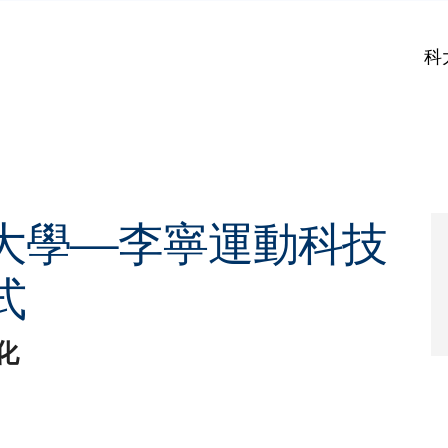
科
大學—李寧運動科技
式
化