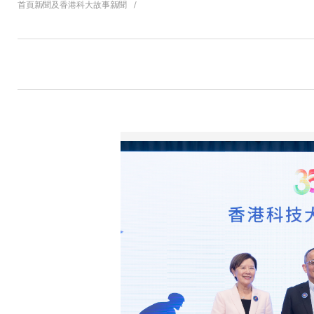
導
首頁
新聞及香港科大故事
新聞
航
連
結