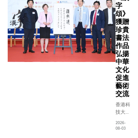
transfer 
字
polymeriz
頌》
pollutant
獲贈
free elect
珍貴
syste
書法
包括科大
作品
士、博士
究員Jonath
弘揚
SOLÍS
中華
祐銘，以
文化
Ashuto
促進
關小紅教
藝術
在現行的
交流
業界普遍
序」降解
香港科
物。然而
技大學
要消耗大
（科
2026-
有機碳」
大）獲
08-03
（Total O
中國當