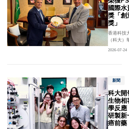
榮獲PS
模型，以
運環境中
頌》由
國際水
全新臨床
理總裁（
科大、
獎「創
的研發成
翹女士表
聯合出
獎」
此項成果
的討論焦
版（集
加速醫學
的可能性
團）有
香港科技
模型應用
為相關風
限公
（科大）
常臨床工
備。對銀
司，以
業工程學
研究成果
2026-07-24
作涉及兩
及北京
土木及環
國際頂尖
技術帶來
蘇士澍
學系講座
《自然—
用量子技
漢字藝
捷達教授
醫學工程
能力。」
術博物
際合作團
表，題為
《香港銀
館聯合
新聞
生，憑藉
過通用—
白皮書》
舉辦。
向水波」
協作實現
科大開
列為銀行
展覽開
前沿研究
人工智能
生物相
相關風險
幕典禮
功將其轉
用化」。
議。科大
暨作品
學反應
於承壓管
研究由科
遠教授強
捐贈簽
研製新
的新型診
算機科學
量子密碼
署儀式
癌前藥
術，榮獲第
程學系、
術挑戰，
於8月