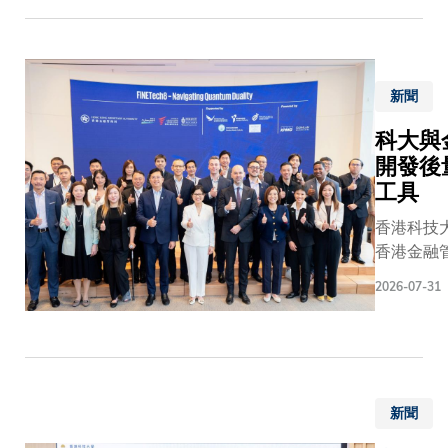
簡稱TO
代書法
有限，並
泰斗蘇
中間副產
士澍先
的主要方
生慷慨
新聞
應，將可
捐贈
化為不溶
35幅
科大與
聚合物，
《漢字
開發後
收。然而
頌》系
工具
學失衡的
列書法
污染物的
香港科技
作品，
的處理效
香港金融
並於8
未如理想
局）合作
月1日
2026-07-31
碼學工具」
至9月
Quantum 
7日假
Toolkit
科大李
Toolki
兆基圖
業應對量
書館舉
新聞
有加密技
辦展
戰，並為
覽。此