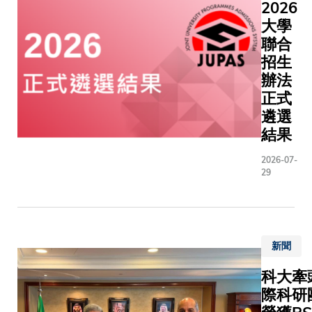
渡工作的
賞中國
2026
GSCo）
升「密碼
傳統文
大學
現了醫學
（Cryptog
化藝術
聯合
基礎模型
Agilit
的寶貴
招生
科模型在
標準演進
機會，
辦法
診斷任務
級加密系
並進一
正式
效協作。
為未來量
步推動
遴選
結果顯示
準備。作
大學在
GSCo在
結果
具的唯一
漢字藝
影像診斷
單一院校
術領域
2026-07-
覺問答及
專業知識
的學術
29
報告生成
全、密碼
研究、
項任務的
學、企業
文化傳
現，均比
等範疇的
播和國
運作的通
在計算機
際交
新聞
專科模型
面的雄厚
流。蘇
優勝；同
雜的技術
士澍書
科大牽
該框架能
可行的業
法展
際科研
降低訓練
架，供金
《漢字