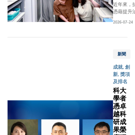
Prince Su
及生物工
近年來，
瞻部署及
1日舉
Bin Abdu
系助理教
憑藉提升
金融機構
行，由
際水資源
醫工交叉
度及降低
可能出現
科大校
（PSIP
2026-07-24
創新中心
潛力，備
決策。科
長葉玉
獎。此「
陳浩教授
及科研界
特優勢，
如教
獎」獎金
的團隊，
類藥物經
究與實際
授、第
266,00
哈佛醫學
計，能在
將新興科
十一及
獲全球水
威爾康奈
新聞
部位或生
略及具前
十二屆
與科學界
學院、香
被激活後
案。透過
全國政
該領域的
成就, 創
文大學、
放藥效，
我們很榮
協常委
譽之一。
新, 獎項
大學，以
傳統化療
港金融業
兼第七
維也納總
及排名
山大學等
擊癌細胞
爭力作出
屆中國
年六月在
科大
開展。醫療
組織造成
書法家
和平利用
學者
模型一直
有助克服
協會主
間委員會
兩難局面
憑卓
的「錯殺
席蘇士
（COPU
用基礎模
題。然而
越科
澍先
69 屆會
然基於龐
雜的生物
研成
生、香
資源專題
醫學語料
現藥物的
港中文
果榮
上，正式
行訓練，
並不容易