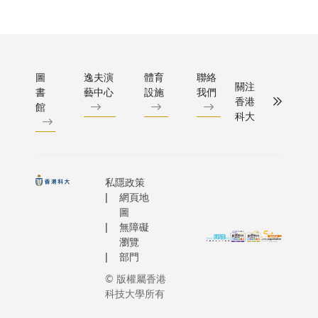
自然語言
關注的生
展）吳
者計劃」
今在沙特
推理，面
學研究增
宏偉教
及「研究
國王兼兩
的醫學影
具。生物
授主禮
學者計
護者薩勒曼
斷任務時
旨在讓化
及致
劃」中，
Royal Hi
準確率會
生物系統
辭，為
圖
逸夫演
體育
聯絡
共有三名
King Salm
關注
下降。此
同時不干
書
藝中心
設施
我們
展覽揭
學者獲頒
Abdulaziz
香港
為每項新
物過程。
館
開序
殊榮，以
Saud）
科大
重複訓練
科學家已
幕，並
表彰其在
持下蓬勃
基礎模型
量金屬催
與在場
電化學合
並由PSI
算成本不
但能夠在
師生、
成、量子
哈立德·本
昂，更受
下順利進
文化藝
材料及生
私隱政策
·本·阿卜
病人私隱
仍然不多
術界翹
網頁地
成式人工
齊茲王子
限制，數
來，生物
楚及社
圖
智能
（HRH Pr
能離開醫
已成為推
無障礙
會各界
（AI）等
Khalid Bi
因此，單
瀏覽
物學、生
嘉賓共
前沿領域
Sultan Bi
部門
用通用或
生物技術
同見證
所開展的
Abdulaz
模型，皆
科的發展
© 版權屬香港
這項推
創新研
大力推動
滿足實際
新的重要
科技大學所有
動中華
究，以及
推進。為
工作需求
此，開發
文化傳