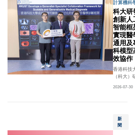
計算機科
碼學作好
次為該
科大研
於金管局
系列全
創新人
活動——
套35
智能框
FiNETec
幅珍貴
實現醫
上正式公
墨寶首
管局、香
度在香
通用及
限公司、
港公開
科模型
會及科大
展出，
效協作
（科大商
其間亦
香港科技
辦。隨着
將舉辦
（科大）
續快速發
漢字書
團隊成功
構正積極
法講
2026-07-30
一套創新
準備，以
座，為
工智能（A
術可能無
科大師
「通用—
資料及關
生及公
協作」框
的風險。
眾提供
新
（General
具將為銀
深入認
聞
Specialist
及指引，
識和鑒
Collabora