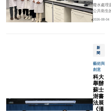
廢水處理
公共衛生
科技大學
2026-08-04
重大科研
種嶄新的
化」機制
闢全新方
比，該技
新
定目標污
聞
效地集中
藝術與
在顯著提
創意
時，經濟
此項研究
科大
工程學系
舉辦
授領導的
蘇士
發表於《
澍書
標題為「Iod
法展
proton-co
《漢