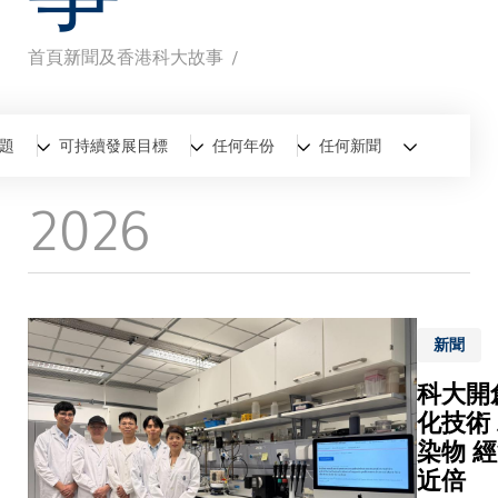
首頁
新聞及香港科大故事
導
航
全部
新聞
香港科大故事
題
可持續發展目標
任何年份
任何新聞
連
2026
結
新聞
科大開
化技術
染物 
近倍