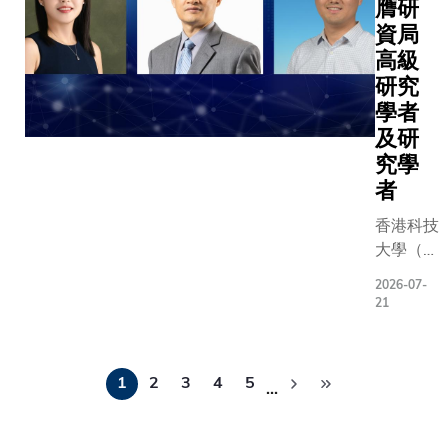
大學前
膺研
獲獎名單
靈活應對
關化學技
校長及
資局
頒獎典禮
任務和精
不少挑戰
社會學
高級
本年度下
別影像模
由香港科
系榮休
同一地方
研究
能力，但
（科大）
講座教
PSIPW於
學者
一疾病診
理教授黃
授金耀
年由已故
及研
往往不夠
率領的研
基教
拉伯王儲蘇
究學
準。反觀
成功開發
授、聯
本·阿卜杜
者
模型，雖
在生物環
合出版
齊茲·阿勒
供精準的
的新型金
（集
香港科技
下（His R
推理和專
反應。研
團）有
大學（科
Highness
斷，但因
現一種名
限公司
大）在研
Crown Pr
專門，一
聯苯丁酰
2026-07-
董事長
究資助局
Sultan bi
21
對新任務
（EBB）
傅偉中
（研資
Abdulaziz
署於新醫
學結構，
先生，
局）最新
Saud）
時，便需
於廣泛生
Pagination
以及科
公布的
表彰水資
訓練。專
潛力，包
1
2
3
4
5
大副校
…
2026/27
領域前沿
型亦無法
發抗癌前
長（大
年度「高
破的全球
床醫生一
成果亦為
學拓
級研究學
項。這一