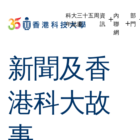
Skip
to
科大三十五周
資
內
部
main
年誌慶
訊
聯
門
content
網
學生
學生內聯
學
新聞及香
職員
職員行政
學
校友
校友內聯
行
社
傳媒
式
公眾
港科大故
事