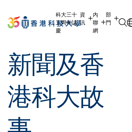
Skip
to
科大三十
資
內
部
main
五周年誌
訊
聯
門
content
慶
網
學生
學生內聯網
學術部門
新聞及香
職員
職員行政內聯網
學術課程
校友
校友內聯網
行政部門
社交平台
傳媒
式
公眾
港科大故
事