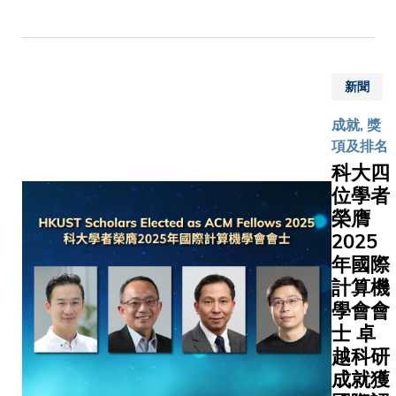
近日在鈣
會成員、
量發展
員建立大
鈦礦太陽
科大基金
作出重
及標準化
能電池製
會理事會
要部
結構數據
備上取得
成員、科
署。」
庫，擺脫
新聞
突破，研
大評議會
科大將
依賴定性
發出一套
主席、校
全力支
察的限制
成就, 獎
多源共蒸
友會主
持《財
研究團隊
項及排名
發沉積配
席、副校
政預算
GrainBo
科大四
方，可顯
長（大學
案》的
用於一款
位學者
著提升真
拓展）吳
落實，
效太陽能
榮膺
空沉積鈣
宏偉教授
並與社
池關鍵材
鈦礦薄膜
2025
以及其他
會各界
——金屬
的晶體品
年國際
校內管理
攜手合
化物鈣鈦
質。這項
層成員
計算機
作，全
薄膜，以
突破使全
等。為祝
學會會
力支持
證工具的
真空單結
願大學未
香港建
士 卓
能。透過
鈣鈦礦電
來蓬勃發
設國際
析不同底
越科研
池，以及
展，來賓
創新科
表面形貌
成就獲
鈣鈦礦-硅
們紛紛把
技中
本的原子