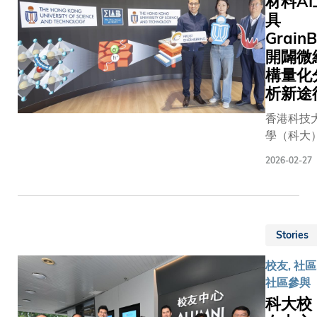
材料AI
具
GrainB
開闢微
構量化
析新途
香港科技
學（科大
研究團隊
2026-02-27
功開發人
智能（AI
工具
GrainBo
Stories
能從顯微
像中自動
校友, 社區
取並量化
社區參與
種材料的
科大校
結構特徵