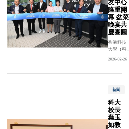
友中心
GrainBo
隆重開
在應對材
科學領域
幕 盆菜
數據驅動
晚宴共
自主研究
慶團圓
程日益增
香港科技
的需求，
大學（科
供系統化
大）清水
方法將複
2026-02-26
灣校園在
圖像信息
2026年1
化為可量
月17日（
數據，從
星期六）
加速新一
新聞
迎來校友
材料的研
盛事，眾
進程。微
科大
科大人聚
構的定量
校長
首一堂，
析一直是
葉玉
共同見證
料科學多
如教
校友中心
領域的關