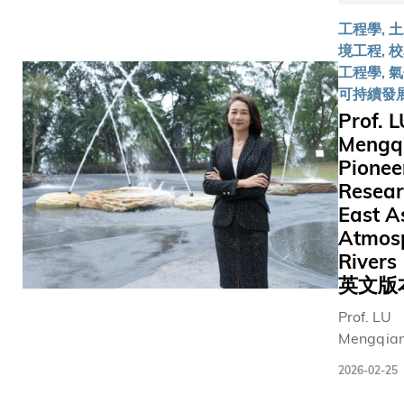
內首個專
政司司
了研究人
工程學, 
為校友社
長今日
深入理解
境工程, 校
群而設的
（2 月
料結構與
工程學, 
空間，旨
25 日）
能的關聯
可持續發
在促進校
發表的
減緩新材
Prof. L
友之間的
2026-
的設計與
Mengq
聯繫與交
27 年度
化。為突
Pionee
流，啟發
《財政
此瓶頸，
Resear
創新思
預算
科大化學
維，讓友
East A
案》表
生物工程
誼歷久常
Atmos
示熱烈
系副教授
新。隨着
歡迎。
圓圓教授
River
科大全球
她指
導的團隊
英文版
校友人數
出：
計出
Prof. LU
突破十萬
「今年
GrainBo
Mengqian
大關，這
是國家
為分割、
Associat
個專屬空
『十五
徵測量和
2026-02-25
Professor 
間必將成
五』規
構相關性
and