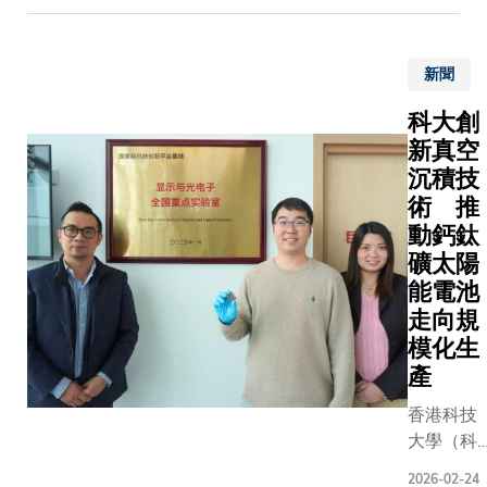
為校園的
劃的開
析提供一
Environm
重要地
局之
化解決方
Engineeri
標。開幕
年，
案。研究
新聞
the uniqu
典禮高朋
《財政
隊利用卷
of a little 
滿座， 氣
預算
神經網絡
科大創
Qingdao 
氛熱烈。
案》就
現精確的
新真空
tremendo
校友攜眷
香港主
粒分割，
沉積技
physical 
而至，與
動對接
結合自研
術 推
intellectu
在校學
國家規
法測量晶
動鈣鈦
potentials
生、教職
劃、融
面積、晶
礦太陽
員及大學
入並服
溝槽以及
能電池
友好共同
務國家
面起伏凹
慶祝這個
走向規
整體發
等特徵。
重要時
模化生
展大
GrainBo
刻。主禮
局，以
將顯微圖
產
嘉賓包括
及推動
轉化為多
香港科技
校長葉玉
國家與
度的豐富
大學（科
如教授、
香港長
數值指標
大）團隊
科大校董
遠高質
有助研究
2026-02-24