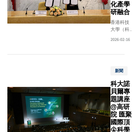
銜，在亞
校長歡
粒尺寸、
化產學
能電池效
洲地區的
迎特區
槽幾何形
研融合
率迅速提
12位新選
政府成
與表面粗
升，因其
香港科技
會士中，
立
度等的隱
具備提供
大學（科
其中四位
「AI+與
關聯性。
低成本可
大）與易
便來自科
產業發
分析統計
2026-02-16
再生電力
娛網絡於
大，包括
展策略
外，研究
的潛力而
月5日舉
科大副校
委員
結合可解
備受關
捐贈協議
長（研究
會」，
的機器學
注。目前
簽署儀
及發
推動以
模型，以
效率最高
新聞
式，標誌
展）、電
人工智
示微結構
的鈣鈦礦
雙方在科
子及計算
能帶動
徵的相互
科大諾
器件多數
研與人才
機工程學
產業轉
響機制。
貝爾專
以溶液
培養方面
系和計算
型升
隊以選定
「墨水」
題講座
正式展開
機科學及
級，並
晶粒測量
方式製
@高研
一項長期
工程學系
積極對
數為目標
備；然
院 匯聚
合作。科
講座教授
接國家
訓練基於
而，許多
大副校長
國際頂
鄭光廷教
「人工
度提升的
工業薄膜
（大學拓
授；計算
尖科學
智能
策模型，