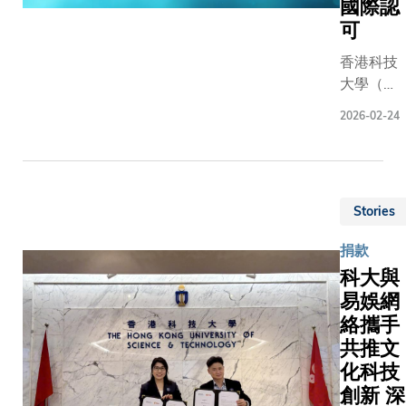
國際認
疊層太陽
親手寫滿
心，加
顯微鏡圖
可
能電池，
祝福的心
速北部
像，
更接近可
意卡，投
香港科技
都會區
GrainBo
規模化生
入35周年
大學（科
與河套
功建構涵
產。這項
校慶的紀
大）四位
香港園
數千顆獨
2026-02-24
突破性研
念裝置
學者獲頒
區的創
晶粒的數
究成果已
中，同心
全球最大
科布
庫，每顆
發表於
送上對科
計算機專
局，發
粒均標註
《自然 –
大的期許
業組織
揮香港
項微結構
材料》期
和寄語。
Stories
「國際計
「內聯
數。配合
刊，論文
算機學
外通」
計分析，
題為「晶
捐款
會」
的獨特
能找出晶
面導向的
科大與
（ACM）
優勢，
普遍分佈
全真空沉
易娛網
頒授會士
打造國
規律，以
積鈣鈦礦
絡攜手
榮銜。今
際高端
不同特徵
太陽能電
年全球共
共推文
人才集
間過往難
池」。 近
71位學者
聚高
量化的關
化科技
年來，鈣
獲頒此榮
地。葉
係，例如
創新 深
鈦礦太陽