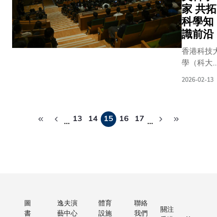
產品（從
展）吳宏
機科學及
＋」行
運用特徵
家 共拓
OLED 顯
偉教授、
工程學系
動。她
要性分析
科學知
示器到光
數學系系
講座教
表示：
特徵影響
識前沿
學鍍膜）
主任及講
授、馮諾
「科大
係圖等解
則採用真
香港科技
座教授徐
依曼研究
《策略
工具，便
空沉積，
學（科大
昆教授、
院院長賈
發展計
探討晶粒
一種乾
賽馬會高
數學系兼
佳亞教
劃
面積與晶
2026-02-13
淨、無溶
研究院（
工業工程
授、計算
2031》
溝槽等參
劑，並能
研院）成
及決策分
機科學及
將『人
如何共同
在大面積
Pagination
舉辦諾貝
析學系教
工程學系
工智
響表面凹
13
14
15
16
17
上實現高
專題講座
…
…
授陳卡你
教授易珂
能、未
或凸脊高
度均勻的
高研院，
教授出席
教授，以
來運算
度。
鍍膜製
引逾450
簽署儀
及科大
與電子
程。惟當
師生及公
式。學生
（廣州）
學』列
鈣鈦礦完
參與，與
代表及易
協理副校
為核心
全以真空
球頂尖科
娛網絡負
長（知識
研究方
沉積製備
家交流。
責人亦一
轉移）及
向，並
時，其晶
學術盛會
同出席。
圖
逸夫演
體育
聯絡
人工智能
致力以
關注
體往往會
書
藝中心
設施
我們
科大慶祝
儀式上，
學域講座
AI 加速