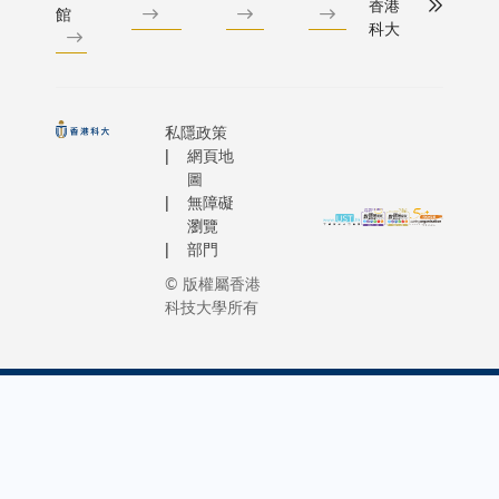
香港
以不理想
館
校35周年
易娛網絡
教授熊輝
跨學科
科大
的方式形
及賽馬會
宣布將分
教授，以
創新，
成，容易
等研究院
三年向科
分別表彰
賦能教
在薄膜中
立20周年
大捐贈港
其在電子
育、醫
形成缺
的重點活
幣600萬
電路和計
學、材
私隱政策
陷，進而
之一，以
元，以支
算系統設
網頁地
料科
影響器件
「Horizon
圖
持大學在
計自動
學、藝
的穩定
無障礙
Unbound:
區塊鏈及
化、軟硬
術科
瀏覽
性。 本研
Exploring
人工智能
體協同設
技、氣
部門
究由科大
the
領域的科
計；計算
候科
電子及計
© 版權屬香港
Ultimate
研計劃、
機視覺分
學、金
科技大學所有
算機工程
Frontiers
人才培訓
割、場景
融及交
學系、顯
of
與創新項
和紋理分
通等多
示與光電
Science」
目。此舉
析；數據
個領域
子全國重
為主題，
不僅展現
庫查詢處
的發
點實驗室
請多位蜚
了易娛網
理理論及
展。以
助理教授
國際的頂
絡的企業
實踐；以
生物醫
林彥宏教
科學家分
社會責
及人工智
藥與健
授領導的