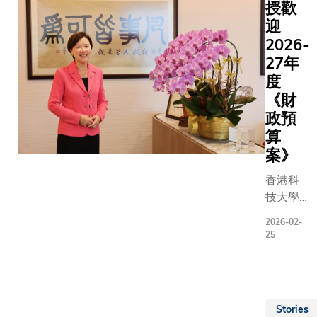
授歡
盛大開幕
難題。儘
典禮 ， 並
迎
先進顯微
於晚上的
2026-
術能夠獲
《與友共
27年
高質量的
聚》盆菜
料圖像，
度
大派對中
其中蘊含
《財
歡聚交
信息往往
政預
流，重溫
以通過可
算
同窗情
且高效的
案》
誼。是次
式進行分
盛會聯同
香港科
析。現有
香港科技
技大學
法多聚焦
大學校友
（科
識別簡單
2026-02-
會及香港
大）校
徵或進行
25
科技大學
長葉玉
像分類，
評議會合
如教授
以揭示不
辦。科大
對香港
微結構參
校友中心
特別行
之間的互
Stories
作為校園
政區財
關係，阻