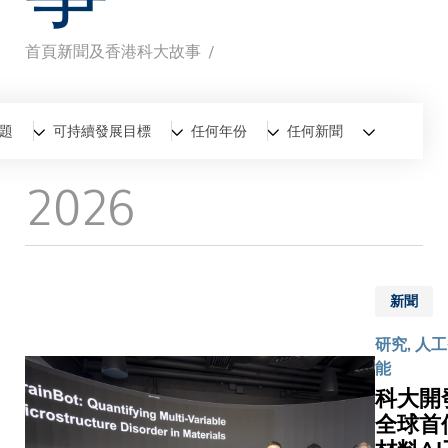
首頁
新聞及香港科大故事
導
航
全部
新聞
香港科大故事
題
可持續發展目標
任何年份
任何新聞
連
2026
結
新聞
研究, 人
能
科大開
全球首