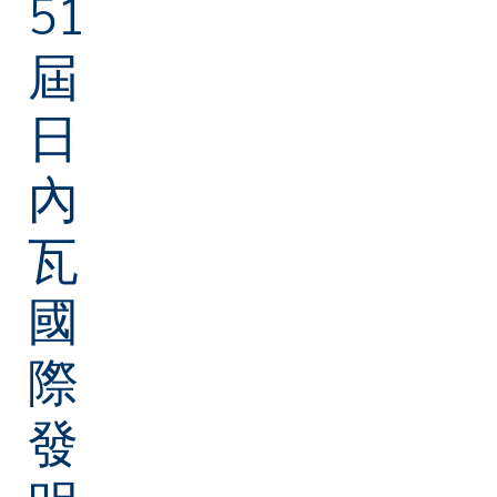
51
08
體面工作和經濟增長
屆
09
產業、創新和基礎設施
11
可持續城市及社區
日
17
促進目標實現的伙伴關係
內
瓦
國
際
發