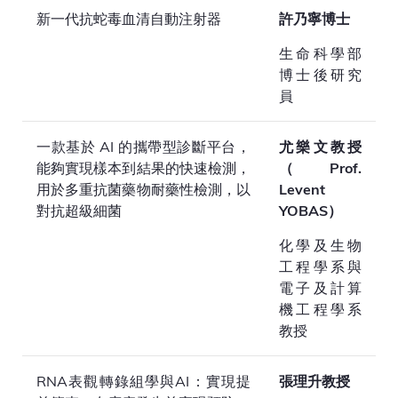
新一代抗蛇毒血清自動注射器
許乃寧博士
生命科學部
博士後研究
員
一款基於 AI 的攜帶型診斷平台，
尤樂文教授
能夠實現樣本到結果的快速檢測，
（Prof.
用於多重抗菌藥物耐藥性檢測，以
Levent
對抗超級細菌
YOBAS）
化學及生物
工程學系與
電子及計算
機工程學系
教授
RNA表觀轉錄組學與AI：實現提
張理升教授