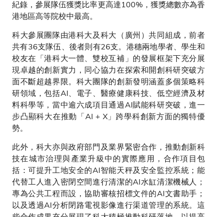
紀錄，參展隊伍獲獎比率更高達100%，獲獎總數亦為香
港地區高等院校中最高。
科大參展團隊由港科大及科大（廣州）共同組成，前者
共有36支隊伍、後者則有26支。港穗兩地學者、學生和
校友在「港科大一體、雙校互補」的發展框架下充分展
現卓越的創新實力，同心協力在探索和開創科研突破方
面不斷超越界限。科大團隊的創新發明涵蓋多個策略科
研領域，包括AI、電子、醫療健康科技、低空經濟及材
料科學等，當中逾六成項目通過AI賦能科研突破，進一
步凸顯科大在推動「AI + X」跨學科創新方面的獨特優
勢。
此外，科大亦與政府部門及業界緊密合作，推動創新科
技在城市治理與產業升級中的實際應用，合作項目包
括：可提升工地安全的AI智能天秤及安全監控系統；能
代替工人進入密閉空間進行清潔的AI水缸清潔機械人；
專為公共工程而設，協助審核招標文件的AI文書助手；
以及透過AI分析閉路電視影像進行渠道管理的系統。這
些合作成果充分展現了科大積極推動科研落地，以提高