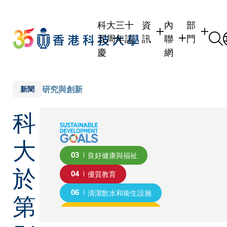
Skip
to
科大三十
資
內
部
main
五周年誌
訊
聯
門
content
慶
網
學生
學生內聯網
學術部門
職員
職員行政內聯網
學術課程
研究與創新
新聞
校友
校友內聯網
行政部門
科
社交平台
傳媒
式
公眾
大
03
良好健康與福祉
於
04
優質教育
第
06
清潔飲水和衞生設施
07
經濟適用的清潔能源