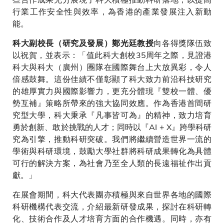
行業工作安全性與效率，為香港的產業發展注入新動
能。
向各得獎隊伍致
科大副校長（研究及發展）鄭光廷教授
以祝賀，並表示：「值此科大創校35周年之際，見證港
科大與科大（廣州）團隊在國際舞台上大放異彩，令人
倍感鼓舞。這份佳績不僅彰顯了科大致力前沿科技研究
的雄厚實力與國際影響力，更充分體現『雙校一體、優
勢互補』策略所帶來的強大協同效應。作為香港首間研
究型大學，科大秉承『凡事皆可為』的精神，致力培育
勇於創新、敢於挑戰的人才；同時以『AI + X』跨學科研
究為引擎，推動科研突破。我們將繼續營造世界一流的
學術與科研環境，鼓勵大學社群將科研成果轉化為具體
可行的解決方案，為社會乃至全人類的長遠福祉作出貢
獻。」
在展會期間，科大代表團亦積極與來自世界各地的國際
科研機構代表交流，介紹最新研發成果，探討在科研轉
化、技術合作及人才培育方面的合作機遇。同時，亦有