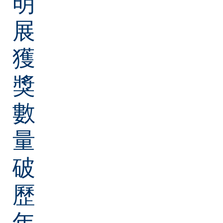
明
展
獲
獎
數
量
破
歷
年