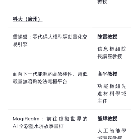
教授
科大（廣州）
靈操盤：零代碼大模型驅動量化交
陳雷教授
易引擎
信息樞紐院
長講座教授
面向下一代能源的高魯棒性、超低
高平教授
載量無溶劑乾法電極平台
功能樞紐先
進材料學域
主任
MagiRealm：前往虛擬世界的
熊輝教授
AI 全彩墨水屏故事畫框
人工智能學
域講座教授