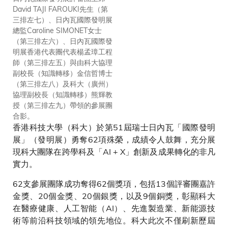
David TAJI FAROUKI先生（第
合作，推動創新科技在城市治理
三排左七）、日內瓦國際發明展
及行業升級中的實際應用。科大
總監Caroline SIMONET女士
與土木工程拓展署合作設計專為
（第三排左六）、日內瓦國際發
公共工程而設，協助審核招標文
明展香港代表團代表楊孟璋工程
件的AI文書助。
師（第三排左五）與由科大協理
副校長（知識轉移）金信哲博士
（第三排左八）及科大（廣州）
協理副校長（知識轉移）熊輝教
授（第三排左九）帶領的參展團
合影。
香港科技大學（科大）於第51屆瑞士日內瓦「國際發明
展」（發明展）勇奪62項殊榮，成績令人鼓舞，充分展
現科大團隊在跨學科及「AI + X」創新及成果轉化的非凡
實力。
62支參展團隊成功奪得62個獎項，包括13個評審團嘉許
金獎、20個金獎、20個銀獎，以及9個銅獎，彰顯科大
在醫療健康、人工智能（AI）、先進製造業、新能源技
術等前沿科技領域的領先地位。科大此次不僅刷新歷屆