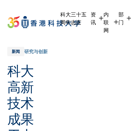
Skip
to
科大三十五
资
内
部
main
周年志庆
讯
联
门
content
网
学生
学生内联网
学术
职员
职员行政内
学术
研究与创新
新闻
校友
校友内联网
行政
科大
社交
传媒
式
公众
高新
技术
成果