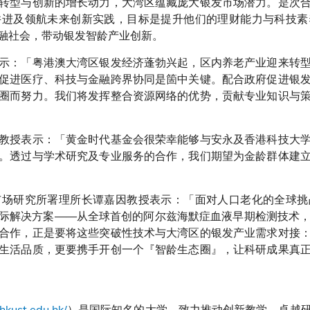
转型与创新的增长动力，大湾区蕴藏庞大银发市场潜力。是次
并进及领航未来创新实践，目标是提升他们的理财能力与科技素
融社会，带动银发智龄产业创新。
示：「粤港澳大湾区银发经济蓬勃兴起，区内养老产业迎来转
促进医疗、科技与金融跨界协同是箇中关键。配合政府促进银
圈而努力。我们将发挥整合资源网络的优势，贡献专业知识与
教授表示：「黄金时代基金会很荣幸能够与安永及香港科技大
。透过与学术研究及专业服务的合作，我们期望为金龄群体建
市场研究所署理所长谭嘉因教授表示：「面对人口老化的全球挑
际解决方案——从全球首创的阿尔兹海默症血液早期检测技术，到
合作，正是要将这些突破性技术与大湾区的银发产业需求对接
生活品质，更要携手开创一个『智龄生态圈』，让科研成果真
hkust.edu.hk/
）是国际知名的大学，致力推动创新教学、卓越