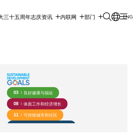
大三十五周年志庆
资讯
内联网
部门
ENG
学生
学生内联网
学术部门
职员
职员行政内联网
学术课程
校友
校友内联网
行政部门
社交平台及应用程
传媒
式
公众
03
良好健康与福祉
08
体面工作和经济增长
11
可持续城市和社区
17
促进目标实现的伙伴关系