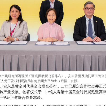
兴市场研究所署理所长谭嘉因教授（前排右）、安永香港及澳门区主管合
证人劳工及福利局副局长何启明太平绅士（后排）合影。
、安永及黄金时代基金会联合公布，三方已厘定合作框架并正
龄产业发展。签署仪式于「中银人寿第十届黄金时代展览暨高
士见证下签署合作备忘录。