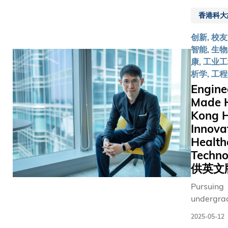
平绅士
医护人员
显大学在
便，村
见证下
香港科大
缺的问题
展政策研
民外出
签署合
未见缓解
的国际领
求医困
作备忘
创新, 校友
揭示了全
地位。 该联
难重
录。
智能, 生物
医疗体系
盟由科大
重。光
「银发
康, 工业
短板。香
共政策研
是前往
经济」
析学, 工
科技大学
所署理主
最近的
正迅速
Engin
（科大）
暨联盟首
诊所就
成为推
Made 
长叶玉如
研究员和
要跋涉
动区域
Kong H
授在2025
纬教授领
一个多
经济转
亚洲医疗
Innova
导，同时
小时，
型与创
康高峰论
Health
聚来自区
令许多
新的增
上倡言：
Techn
多所顶尖
村民望
长动
「然而，
供英文
构的研究
而却
力，大
些严峻挑
员，包括
步，错
湾区蕴
Pursuing
的背后，
日本圣路
失必要
藏庞大
undergra
藏着前所
国际大学
的医疗
银发市
studies i
有的合作
卢克国际
护
2025-05-12
场潜
15 years
创新机