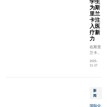
学生
为斯
里兰
卡注
入医
疗新
力
在斯里
兰卡高
地的哈
2025-
普特莱
11-27
小镇，
群峰环
抱、茶
园如
新
茵。一
闻
群香港
科技大
国际化