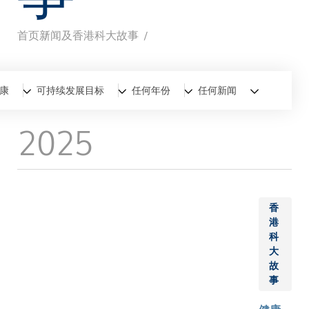
首页
新闻及香港科大故事
面
包
全部
新闻
香港科大故事
康
可持续发展目标
任何年份
任何新闻
屑
2025
香
港
科
大
故
事