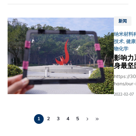
「大学提
创新与公
顾及护
家及地区
促进银
空间让我
政策，我
理；创建
表会面，
发经济
不断验证
将与伙伴
「香港海
探讨全球
的政策
新闻
完善大胆
手开创以
岸分身」
议题。 叶
方向，
构思。」
证为本的
数码系
授在多场
纳米材料科
我们很
科大孵化
决方案，
统，管理
的讨论中
技术, 健康
荣幸能
初创企业
化亚太地
极端天气
健康老龄
物化学
汇聚产
例，它们
的医疗卫
对海岸的
气候变化
学研的
影响力
力研发对
体制。」 世
影响；以
球带来的
力量，
身最坚
社会需要
卫旗下AP
及通过技
战，以及
共同为
创新技术
的合作成
https://3
术转型，
于推动可
构建银
例如
包括：亚
hans/our-
提升香港
发展和人
发智龄
Panoptic
开发银行
garbage-
在可持续
能在研究
生态圈
这款非接
2022-02-07
澳洲外交
material
供应链金
育中的角
而努
式生命体
易部、香
融中的地
分享其精
力。我
监测系统
特别行政
分
位。 科
解。 今年世
们将发
结合先进
1
2
3
4
5
政府、菲
大校长叶
界经济论
页
挥整合
工智能及
宾、新加
玉如教授
会的主题
资源网
号处理技
坡、泰国
向研究团
「重建信