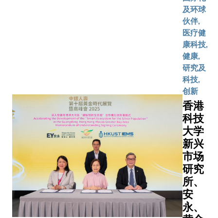
学（科
及环球
大）本
伙伴,
科生，
医疗健
沐浴在
康科技,
沁人心
健康,
脾的清
研究及
新气息
科技,
中，精
创新
神为之
香港
一振。
科技
这群年
大学
轻人被
新兴
眼前壮
市场
丽的景
研究
色深深
所、
吸引，
他们背
安
着行囊
永、
和装