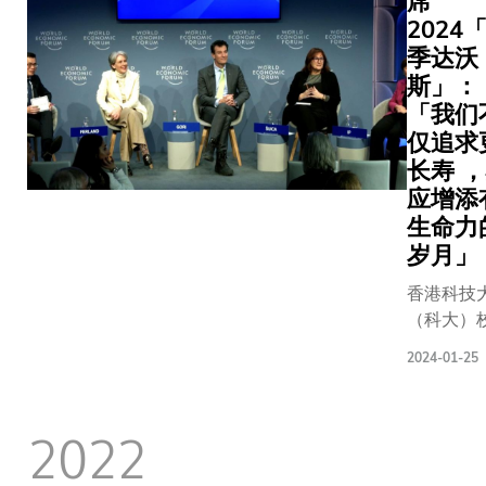
席
康挑战 和经
2.125亿
养老融
发出遥距
2024
纬教授在
元资助，
合等创
疗平台、
大担任公
季达沃
金额冠绝
新发
防诊断工
政策学部
斯」：
本地院
展。要
等创新方
教授，他
校，亦是
「我们
让大湾
案，提升
示：「我
科大历来
仅追求
区充分
疗服务的
很荣幸能
最好的成
体现银
长寿 
盖面和可
领导这个
绩。 获
发智龄
应增添
性，尤其
开创性的
批拨款的
市场的
生命力
惠及医疗
盟。数码
三个研究
庞大潜
岁月」
源匮乏的
康创新是
项目涵盖
力，促
区。」 其
建更高效
不同范
香港科技
进医
次，大学
精准，且
畴，当中
（科大）
疗、科
推动前沿
患者为中
包括开发
叶玉如教
技与金
究成果从
2024-01-25
的医疗系
以人为本
前出席瑞
融跨界
验室走向
的关键。
的前沿AI
沃斯-克洛
协同是
床应用的
过跨学科
及机器人
特斯举办
箇中关
2022
要平台。
究整合医
技术，改
界经济论
键。配
校长指出
健康、技
善长者照
会，与不
合政府