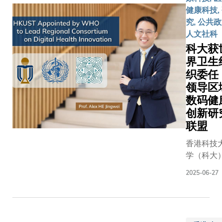
子带进
布，三
健康科技,
斯里兰
方已厘
究, 公共政
卡高
定合作
人文社科
地。
框架并
科大获
科大学
正式启
界卫生
生徒步
动粤港
织委
一个多
澳大湾
小时，
领导区
区（大
抵达哈
数码健
湾区）
普特莱
创新研
「银发
的山区
智龄生
联盟
村落，
态圈」
香港科技
为建立
计划，
学（科大
远程医
携手推
获世界卫
疗系统
动区内
2025-06-27
组织（世
做准
银发智
卫）西太
备。
龄产业
洋办事处
跨越
发展。
下的亚太
山峦的
签署仪