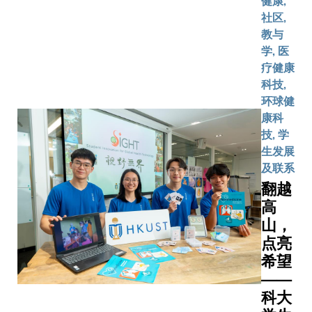
健康,
社区,
教与
学, 医
疗健康
科技,
环球健
康科
技, 学
生发展
及联系
翻越
高
山，
点亮
希望
——
科大