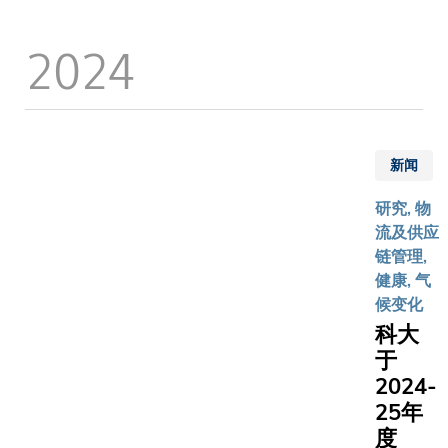
院的坂元
理。」
力。是
the start 
遇。」作
香博士、
这个项
次合作
rewarding
主题演讲
2024
来西亚蒙
目源于
备忘录
Malaysian
宾，她指
士大学郑
科大的
将聚焦
Nick CHIN
大学能够
莉教授以
「视野
四大合
He not on
构建更公
中国南方
无界」
作方
his dream
及可持续
技大学罗
计划，
向，包
establish
医疗体系
新闻
昆博士。 联
该计划
括战略
technolog
程中发挥
盟以「善
鼓励学
规划、
but also s
有的角色
研究, 物
数码健康
生运用
赋能银
own famil
叶如玉校
流及供应
术和数据
设计思
发族、
强调，大
链管理,
化医疗卫
维，应
跨界携
并不仅是
健康, 气
体制成果
对全球
手协同
术机构，
候变化
为主题，
的医疗
并进及
在全球科
科大
2025年
挑战。
领航未
前沿地位
于
启动，开
凭借计
来创新
有举足轻
2024-
为期五年
划多年
实践，
的作用︰
跨学科研
25年
来建立
目标是
「大学具
究，以应
度
的广泛
提升他