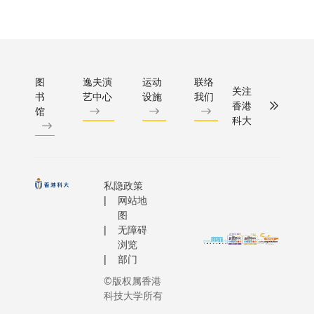
络的优
术，并已
国政府、
队表达祝
任」，云
势，贡
得美国食
平洋共同
贺，她
球逾125
献专业
药品监督
体、世界
说：「科
家和地区
知识与
理局
行，以及
大今年于
3,000多
策略，
（FDA）
卫组织西
卓越学科
图
逸夫演
运动
联络
自政商界
开创养
认证。
关注
平洋和东
书
艺中心
设施
我们
领域计划
表及社会
老产业
香港
馆
亚区域办
和主题研
达，当中
新赛
科大
处。
究计划再
七国集团
道，积
创历史佳
十国集团
极拥抱
绩，不但
他国际组
银发经
充分体现
成员，藉
私隐政策
济新机
大学对推
建互信基
网站地
遇。」
图
动卓越研
促进全球
黄金时
无障碍
究的坚定
作，以及
代基金
浏览
决心，亦
应对当前
会创办
部门
印证了科
而复杂的
人及主
©版权属香港
大学者的
战，包括
席容蔡
科技大学所有
研究实力
变迁、经
美碧教