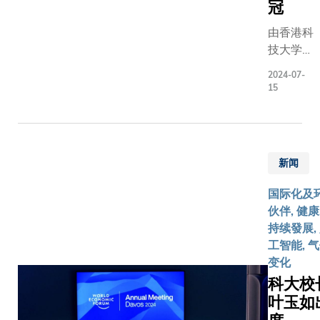
产业创
冠
医疗体系
系统活动
新。
革。首先
• 与AP
由香港科
安永香
她指出本
书处及政
技大学
港及澳
急需融合
制订者合
（科大）
门区主
技与创业
2024-07-
作，识别
领导的三
管合伙
15
维、跨学
键问题，
个研究项
人李舜
复合型的
合并发表
目，今日
儿表
才，推动
究成果及
获研究资
示：
疗创新。
证； • 
助局（研
「粤港
界各地大
新闻
技术支持
资局）
澳大湾
已洞悉此
领导力，
2024/25
区银发
国际化及
势，积极
设本地卫
年度「卓
经济蓬
伙伴, 健康
人工智能
系统研究
越学科领
勃兴
持续發展,
数码健康
力； • 
域计划」
起，区
工智能, 
入课程中
APO秘书
和「主题
内养老
变化
叶校长解
共同申请
研究计
产业迎
说：「这
科大校
应用资助
划」合共
来转型
跨领域培
叶玉如
应对区域
拨款港币
与跨境
可让学生