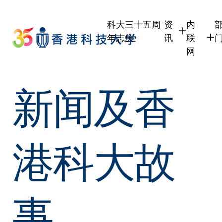
Skip
to
科大三十五周
资
内
main
年志庆
讯
联
content
网
学生
学生内
新闻及香
职员
职员行
校友
校友内
传媒
公众
港科大故
事