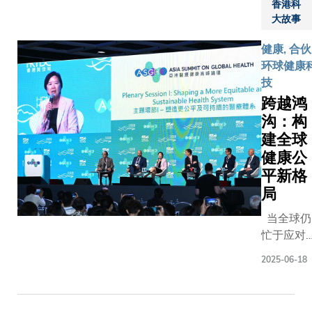
香港科
生体系与
远程医
式于
大故事
策观察站
疗科大
「中银
（Asia
生物化
人寿第
健康, 合伙
Pacific
学及细
十届黄
环球健康
Observat
胞生物
金时代
技
on Health
学一年
展览暨
跨越鸿
Systems
级生陈
高峰
沟：构
and Polici
恺俊，
会」期
建全球
APO）委
是这项
间举
健康公
托，牵头
远程医
行，三
立一个聚
平新格
疗计划
方代表
于数码健
局
的核心
在香港
创新的「
成员。
特别行
当全球仍
域数码健
他深知
政区劳
忙于应对
创新研究
山区居
工及福
冠疫情的
盟」。科
民的困
2025-06-18
利局副
波，健康
通过严谨
境：
局长何
平等的现
遴选程序
「这里
启明太
持续加剧
取任命，
交通不