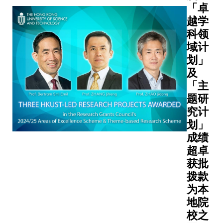
独特优势
亚太地区
网络，
「卓
们的理
——既是
口老龄化
陈同学
越学
财能力
结全球的
挑战。通
团队得
科领
与科技
梁和中立
整合公共
以与斯
素养、
域计
台，也是
生、工程
里兰卡
释放银
划」
动创新的
学、健康
当地机
发生产
及
劲引擎，
学和公共
构合
力，并
跨越学科
「主
策的专业
作，携
促进医
产业和国
题研
识，联盟
手开发
疗、科
之间的隔
究计
推动开发
远程医
技、社
阂，促进
划」
新解决方
疗系
会创新
作共赢。
案，以提
成绩
统，让
解决方
三策并进
健康和社
超卓
偏远地
案等，
共筑康衢
福利系统
区的病
获批
建立银
叶校长进
主要目标
患获得
拨款
发共融
步阐述，
括： • 开展
及时诊
为本
社会，
学可通过
与APO议
治。
带动银
地院
大相互关
互相配合
发智龄
校之
的途径推
研究和卫