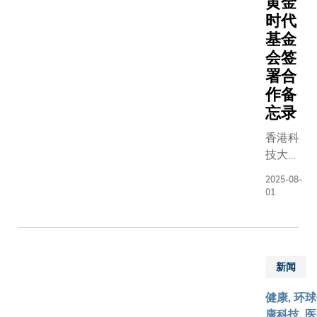
黄金
备，一
时代
步一脚
基金
印地翻
会签
山越
署合
岭，终
作备
于抵达
忘录
山区一
条村
香港科
落。一
技大学
场改变
（科
2025-08-
生命的
大）新
01
旅程，
兴市场
就此展
研究
开——
所、安
他们要
永及黄
新闻
将遥距
金时代
医疗的
基金会
健康, 环
希望种
联合公
康科技, 