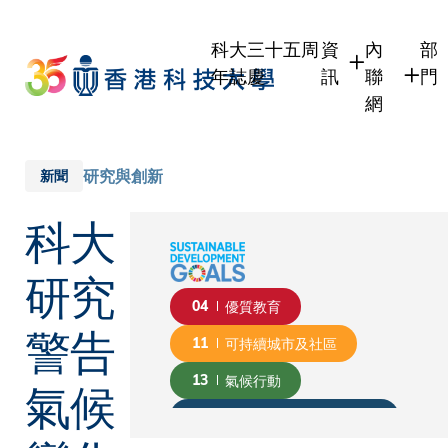
Skip
to
科大三十五周
資
內
部
main
年誌慶
訊
聯
門
content
網
學生
學生內聯
學
職員
職員行政
學
研究與創新
新聞
校友
校友內聯
行
科大
社
傳媒
式
公眾
研究
04
優質教育
警告
11
可持續城市及社區
氣候
13
氣候行動
17
促進目標實現的伙伴關係