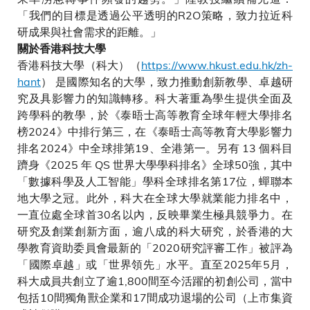
「我們的目標是透過公平透明的R2O策略，致力拉近科
研成果與社會需求的距離。」
關於香港科技大學
香港科技大學（科大）（
https://www.hkust.edu.hk/zh-
hant
） 是國際知名的大學，致力推動創新教學、卓越研
究及具影響力的知識轉移。科大著重為學生提供全面及
跨學科的教學，於《泰晤士高等教育全球年輕大學排名
榜2024》中排行第三，在《泰晤士高等教育大學影響力
排名2024》中全球排第19、全港第一。另有 13 個科目
躋身《2025 年 QS 世界大學學科排名》全球50強，其中
「數據科學及人工智能」學科全球排名第17位，蟬聯本
地大學之冠。此外，科大在全球大學就業能力排名中，
一直位處全球首30名以內，反映畢業生極具競爭力。在
研究及創業創新方面，逾八成的科大研究，於香港的大
學教育資助委員會最新的「2020研究評審工作」被評為
「國際卓越」或「世界領先」水平。直至2025年5月，
科大成員共創立了逾1,800間至今活躍的初創公司，當中
包括10間獨角獸企業和17間成功退場的公司（上市集資