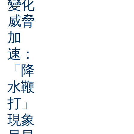
變化
威脅
加
速：
「降
水鞭
打」
現象