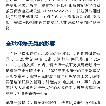
將更加頻繁。所謂「跳躍型」MJO的形成機制源於強烈
的西傳赤道羅斯貝波（Rossby wave），該波動能阻斷
MJO常態東傳進程，同時在西太平洋激發新的對流活
動，導致MJO相關異常信號呈現非連續的空間躍遷特
徵。
全球極端天氣的影響
「全球『降水鞭打』現象日益受到關注，近期有研究顯
示，自20世紀中葉以來，這類事件已增加了31–
66%。」論文第一作者、科大博士後研究員鄭達勳博士
解釋研究成果時指出：「2022年美國加州的旱澇急轉就
是典型案例，當地首先經歷了嚴重的乾旱與山火，隨後
再遭遇破紀錄的暴雨，引發洪災與山崩。MJO事件的加
速將大大縮短應對複合災害的反應時間，若無適當調適
措施，社會將會措手不及。」
他進一步指出，隨著氣候暖化，快速MJO事件會不斷增