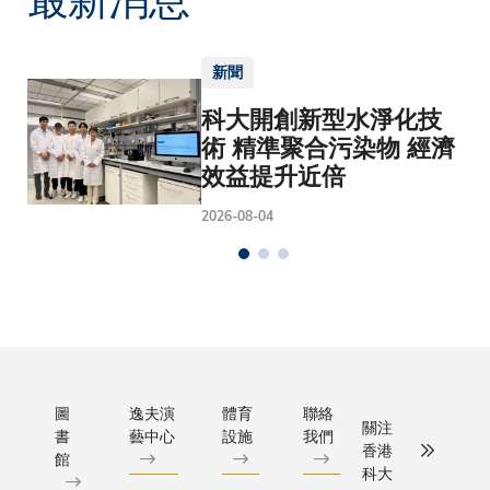
新聞
科大開創新型水淨化技
術 精準聚合污染物 經濟
效益提升近倍
2026-08-04
圖
逸夫演
體育
聯絡
關注
書
藝中心
設施
我們
香港
館
科大