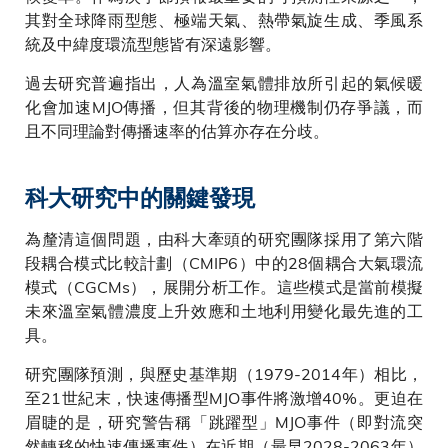
其對全球降雨型態、極端天氣、熱帶氣旋生成、季風系
統及中緯度環流型態皆有深遠影響。
過去研究普遍指出，人為溫室氣體排放所引起的氣候暖
化會加速MJO傳播，但其背後的物理機制仍存爭議，而
且不同理論對傳播速率的估算亦存在分歧。
科大研究中的關鍵發現
為釐清這個問題，由科大牽頭的研究團隊採用了第六階
段耦合模式比較計劃（CMIP6）中的28個耦合大氣環流
模式（CGCMs），展開分析工作。這些模式是當前模擬
未來溫室氣體濃度上升效應和土地利用變化最先進的工
具。
研究團隊預測，與歷史基準期（1979-2014年）相比，
至21世紀末，快速傳播型MJO事件將激增40%。更迫在
眉睫的是，研究警告稱「跳躍型」MJO事件（即對流突
然轉移的快速傳播事件）在近期（最早2028-2063年）