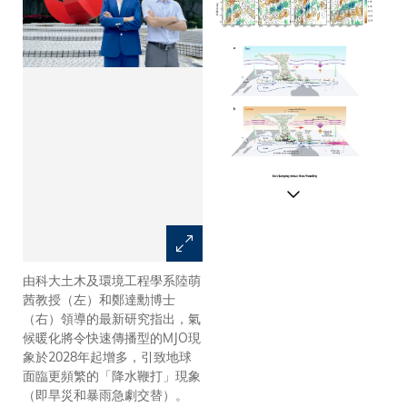
由科大土木及環境工程學系陸萌
馬登－朱利安振盪 （MJO）傳
茜教授（左）和鄭達勳博士
播的各種原型及其對未來降雨變
（右）領導的最新研究指出，氣
化的影響分析
候暖化將令快速傳播型的MJO現
象於2028年起增多，引致地球
面臨更頻繁的「降水鞭打」現象
（即旱災和暴雨急劇交替）。