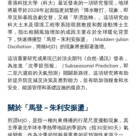
香港科技大學（科大）最近發表的一項研究發現，地球
將最早於2028年起面臨更頻繁的「降水鞭打」現象，即
旱災和暴雨急劇交替，又稱「旱澇急轉」。這項研究由
科大土木及環境工程學系陸萌茜教授和鄭達勳博士主
導，指出相關風險增加的成因主要在於全球暖化背景
下，快速傳播型「馬登－朱利安振盪」（Madden-Julian
Oscillation，簡稱MJO）的現象將會顯著激增。
這項重要研究成果現已於頂尖期刊《自然-通訊》發表，
為改進「次季節預報」（Subseasonal Prediction，即
二至六週前的天氣預測）開闢新路徑。這項研究將有助
於提升防災減災決策及應對能力，並有助加強糧食和水
安全、能源管理和基礎設施的復原力。
關於「馬登－朱利安振盪」
所謂MJO，是指一種向東傳播的行星尺度擾動現象，其
主導著北半球冬季熱帶地區的季節內（指30至90天）氣
候變率。作為次季節預報最重要的可預測性來源之一，