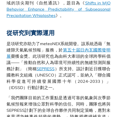
域的頂尖期刊《自然通訊》，題目為《
Shifts in MJO
Behavior Enhance Predictability of Subseasonal
Precipitation Whiplashes
》。
從研究到實際運用
是項研究亦助力了meteoNEX系統開發。該系統憑藉「無
縫隙天氣氣候預報」服務，於
第五十屆日內瓦國際發明
展
榮獲金獎。此項研究也為由科大牽頭的全球跨學科倡
議——「推動自然和人為環境可持續性的無縫預測與服
務計劃」（簡稱
SEPRESS
）所支持。該計劃近日獲聯合
國教科文組織（UNESCO）正式認可，並納入「聯合國
科學促進可持續發展國際十年（2024-2033）」
（IDSSD）行動計劃之一。
「我們團隊目前的工作重點是透過可靠的氣象與次季節
氣候預報來增強公眾對科學的信任。同時，團隊也將與
SEPRESS計劃下的全球合作夥伴共同制定策略，應對未
來旱澇急轉事件頻發的趨勢。」陸教授繼續補充道：