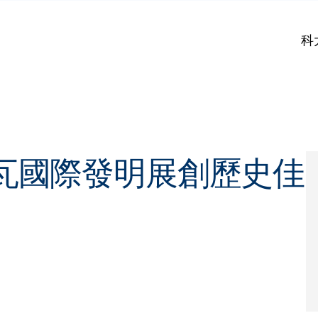
科
瓦國際發明展創歷史佳