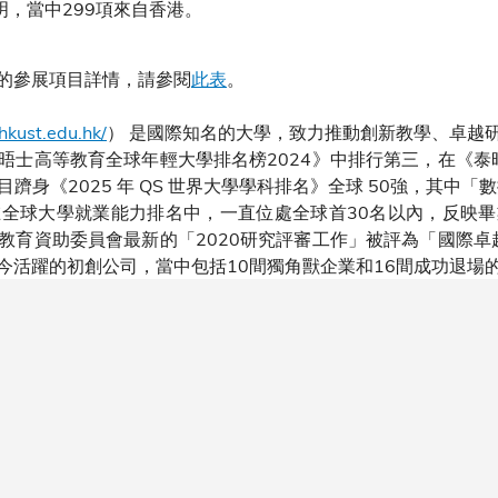
明，當中299項來自香港。
的參展項目詳情，請參閱
此表
。
hkust.edu.hk/
） 是國際知名的大學，致力推動創新教學、卓越
晤士高等教育全球年輕大學排名榜2024》中排行第三，在《泰晤
科目躋身《2025 年 QS 世界大學學科排名》全球 50強，其中
全球大學就業能力排名中，一直位處全球首30名以內，反映
教育資助委員會最新的「2020研究評審工作」被評為「國際卓越
間至今活躍的初創公司，當中包括10間獨角獸企業和16間成功退