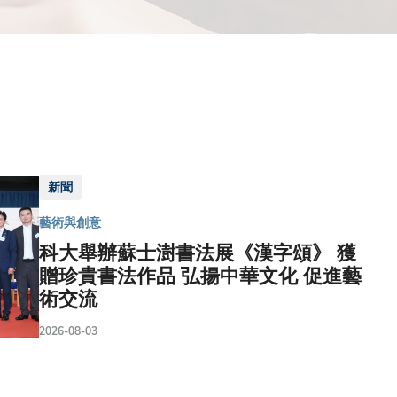
新聞
藝術與創意
科大舉辦蘇士澍書法展《漢字頌》 獲
贈珍貴書法作品 弘揚中華文化 促進藝
術交流
2026-08-03