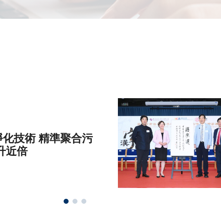
化技術 精準聚合污
升近倍