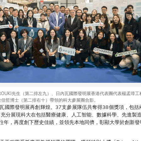
I FAROUKI先生（第二排左九）、日內瓦國際發明展香港代表團代表楊孟璋
金信哲博士（第二排右十）帶領的科大參展團合影。
國際發明展再創輝煌。37支參展隊伍共奪得38個獎項，包括兩
，充分展現科大在包括醫療健康、人工智能、數據科學、先進製
往年，再度創下歷史佳績，並領先本地同儕，彰顯大學於創新發