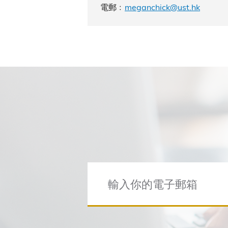
電郵﹕
meganchick@ust.hk