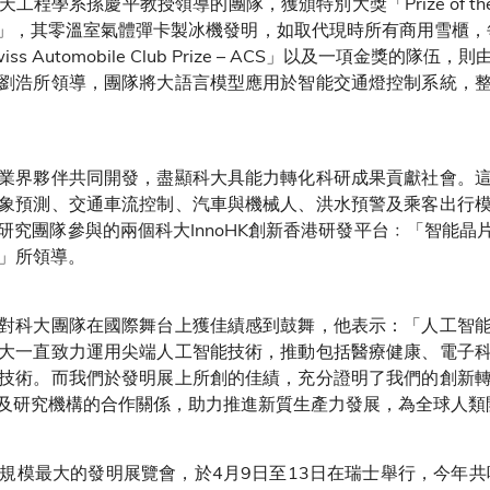
平教授領導的團隊，獲頒特別大獎「Prize of the Technical 
金獎」，其零溫室氣體彈卡製冰機發明，如取代現時所有商用雪櫃，
 Automobile Club Prize – ACS」以及一項金獎的
劉浩所領導，團隊將大語言模型應用於智能交通燈控制系統，
業界夥伴共同開發，盡顯科大具能力轉化科研成果貢獻社會。
象預測、交通車流控制、汽車與機械人、洪水預警及乘客出行
究團隊參與的兩個科大InnoHK創新香港研發平台﹕「智能晶片
）」所領導。
對科大團隊在國際舞台上獲佳績感到鼓舞，他表示：「人工智
大一直致力運用尖端人工智能技術，推動包括醫療健康、電子
技術。而我們於發明展上所創的佳績，充分證明了我們的創新
及研究機構的合作關係，助力推進新質生產力發展，為全球人類
規模最大的發明展覽會，於4月9日至13日在瑞士舉行，今年共