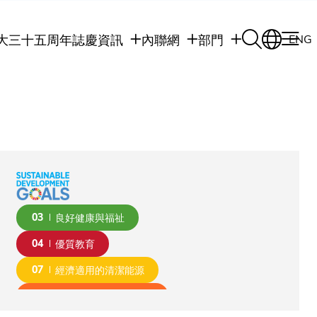
大三十五周年誌慶
資訊
內聯網
部門
ENG
學生
學生內聯網
學術部門
職員
職員行政內聯網
學術課程
校友
校友內聯網
行政部門
社交平台及應用程
傳媒
式
公眾
03
良好健康與福祉
04
優質教育
07
經濟適用的清潔能源
09
產業、創新和基礎設施