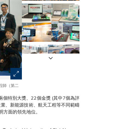
工程師（第二
由科大機械及航空航天工程學系孫慶平教授（左五）及科
授劉浩教授（右五）領導的團隊，分別榮獲兩個特別大獎﹕「Prize of the
個特別大獎、22個金獎 (其中7個為評
「Swiss Automobile Club Prize – ACS」。
造業、新能源技術、航天工程等不同範疇
明方面的領先地位。