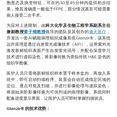
胞形态及病变特征，可在约30至45分钟内提供初步结
果，惟其准确度一般低于FFPE，部分情况甚至可能需要
病人接受二次手术。
为应对上述限制，由
科大化学及生物工程学系副系主任
领导的团队及其创办的
遨天医疗
，
兼副教授
黄子维教授
开发出一套AI赋能病理组织成像系统Glanzir®，该系统
运作原理是透过自发萤光成像技术（AFI），运用紫外光
激发新鲜组织表面产生自发萤光讯号，并配合深度学习
技术进行虚拟染色，将影像转换为类似传统 H&E 染色的
组织学图像。
医护人员只需将新鲜组织样本置于样本盒内，再放入系
统中，即可启动扫描程序。装置会自动完成指定区域的
定位、逐点对焦及扫描，并进行影像处理与虚拟染色，
将原始灰阶影像转换为可供判读的病理影像。系统同时
配备进度显示界面，让医护人员可即时掌握扫描状况。
Glanzir® 的技术优势：