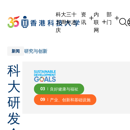
Skip
to
科大三十
资
内
部
main
五周年志
讯
联
门
content
庆
网
学生
学生内联网
学术部门
职员
职员行政内联网
学术课程
研究与创新
新闻
校友
校友内联网
行政部门
科
社交平台
传媒
式
公众
大
03
良好健康与福祉
研
09
产业、创新和基础设施
发