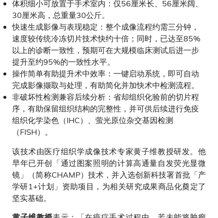
体积细小可放置于手术室内：仅56厘米长、56厘米阔、
30厘米高，总重量30公斤。
快速生成影像与表现稳定：整个成像流程约需三分钟，
速度较传统冷冻切片技术快约十倍；同时，已达至85%
以上的诊断一致性，预期可在大规模临床测试后进一步
提升至约95%的一致性水平。
操作简单有助提升术中效率：一键启动系统，即可自动
完成影像撷取与处理，有助简化并加快术中检测流程。
非破坏性检测兼容后续分析：省却组织化验前的切片程
序，有助保留组织结构的完整性，并可供后续进行免疫
组织化学染色（IHC）、萤光原位杂交基因检测
（FISH）。
该技术由医疗组织学成像技术专家黄子维教授研发。他
早年已开创「通过图案照明的计算高通量自发荧光显微
镜」（简称CHAMP）技术，并入选创新科技署首批「产
学研1+计划」资助项目，为相关研究成果商品化奠定了
坚实基础。
表示：「在癌症手术过程中，若未能将肿瘤
黄子维教授