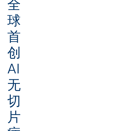
全
球
首
创
AI
无
切
片