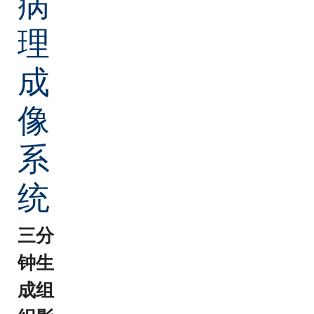
病
理
成
像
系
统
三分
钟生
成组