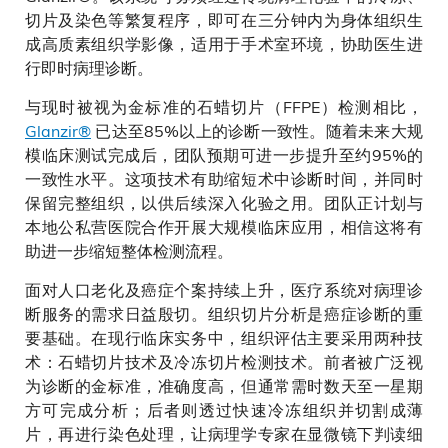
切片及染色等繁复程序，即可在三分钟内为身体组织生
成高质素组织学影像，适用于手术室环境，协助医生进
行即时病理诊断。
与现时被视为金标准的石蜡切片（FFPE）检测相比，
Glanzir®
已达至85%以上的诊断一致性。随着未来大规
模临床测试完成后，团队预期可进一步提升至约95%的
一致性水平。这项技术有助缩短术中诊断时间，并同时
保留完整组织，以供后续深入化验之用。团队正计划与
本地公私营医院合作开展大规模临床应用，相信这将有
助进一步缩短整体检测流程。
面对人口老化及癌症个案持续上升，医疗系统对病理诊
断服务的需求日益殷切。组织切片分析是癌症诊断的重
要基础。在现行临床实务中，组织评估主要采用两种技
术：石蜡切片技术及冷冻切片检测技术。前者被广泛视
为诊断的金标准，准确度高，但通常需时数天至一星期
方可完成分析；后者则透过快速冷冻组织并切割成薄
片，再进行染色处理，让病理学专家在显微镜下判读细