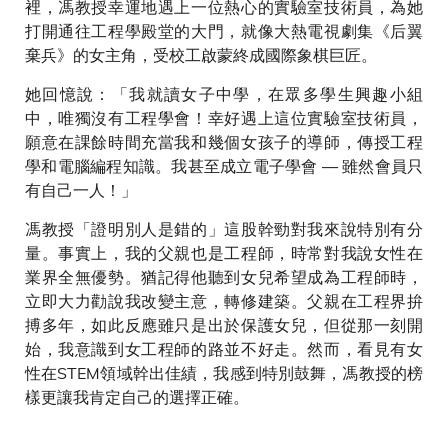
裡，馮教授幸運地遇上一位熱心的實驗室技術員，為她
打開通往工程學殿堂的大門，就像大熱電視劇集《后翼
棄兵》的女主角，受校工啟蒙終成國際象棋巨匠。
她回憶說：「我就讀女子中學，在眾多學生興趣小組
中，唯獨沒有工程學會！幸好遇上這位實驗室技術員，
願意在課餘時間充當我和幾個女孩子的導師，傳授工程
學和電腦編程知識。我甚至成立電子學會 — 雖然會員只
有自己一人！」
馮教授「證明別人是錯的」這股幹勁對我來說特別有分
量。事實上，我的父親也是工程師，時常對我說女性在
業界全無優勢。猶記得他聽到女兒希望成為工程師時，
立即大力勸說我改變主意，轉修建築。父親在工程界拚
搏多年，如此反應雖只是出於保護女兒，但從那一刻開
始，我意識到女工程師的路並不好走。然而，看見有女
性在STEM領域幹出佳績，我感到特別鼓舞，馮教授的榜
樣更讓我肯定自己的選擇正確。