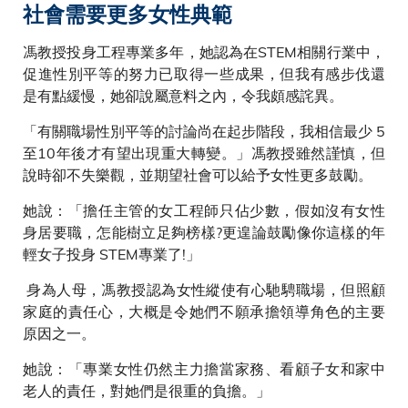
社會需要更多女性典範
馮教授投身工程專業多年，她認為在STEM相關行業中，
促進性別平等的努力已取得一些成果，但我有感步伐還
是有點緩慢，她卻說屬意料之內，令我頗感詫異。
「有關職場性別平等的討論尚在起步階段，我相信最少 5
至10年後才有望出現重大轉變。」馮教授雖然謹慎，但
說時卻不失樂觀，並期望社會可以給予女性更多鼓勵。
她說：「擔任主管的女工程師只佔少數，假如沒有女性
身居要職，怎能樹立足夠榜樣?更遑論鼓勵像你這樣的年
輕女子投身 STEM專業了!」
身為人母，馮教授認為女性縱使有心馳騁職場，但照顧
家庭的責任心，大概是令她們不願承擔領導角色的主要
原因之一。
她說：「專業女性仍然主力擔當家務、看顧子女和家中
老人的責任，對她們是很重的負擔。」