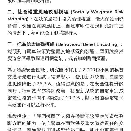
被歸類為高風險群體。
二、
社會權重風險映射模組 (Socially Weighted Risk
：在決策過程中引入倫理權重，優先保護弱勢
Mapping)
群體，例如在實際應用上，自駕車即使在規則允許前進
的情況下，亦可能會主動禮讓行人。
三、
：
行為信念編碼模組 (Behavioral Belief Encoding)
能預判自駕車決策對整體交通狀況的影響，舉例說突然
變道會否導致周邊司機急剎，或者加劇路面擠塞。
為了驗證安全性能，研究團隊採用了2,000種不同的模擬
交通場景進行測試，結果顯示，使用新系統後，整體交
通風險降低了26.3%。值得留意的是，在安全性提升的
同時，行車效率亦得到改善。搭配新系統的自駕車完成
駕駛任務的時間平均縮短了13.9%，顯示出道德駕駛與
高效運作可以並行不悖。
楊教授說：「我們模擬了人類在整體風險評估與道德判
斷方面的能力，使自駕車在面對涉及重大道德責任的交
通情景，例如學校周邊或繁忙路口時，能作出更審慎且