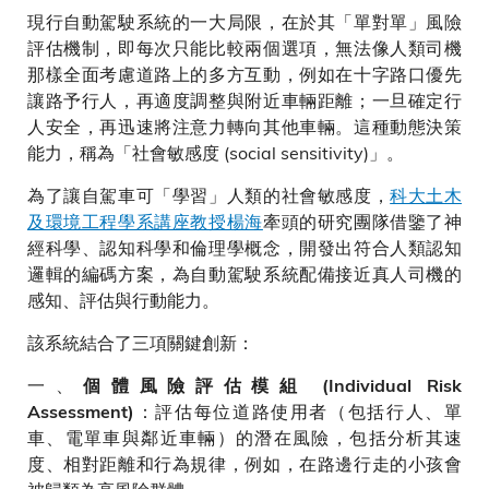
現行自動駕駛系統的一大局限，在於其「單對單」風險
評估機制，即每次只能比較兩個選項，無法像人類司機
那樣全面考慮道路上的多方互動，例如在十字路口優先
讓路予行人，再適度調整與附近車輛距離；一旦確定行
人安全，再迅速將注意力轉向其他車輛。這種動態決策
能力，稱為「社會敏感度 (social sensitivity)」。
為了讓自駕車可「學習」人類的社會敏感度，
科大土木
及環境工程學系講座教授楊海
牽頭的研究團隊借鑒了神
經科學、認知科學和倫理學概念，開發出符合人類認知
邏輯的編碼方案，為自動駕駛系統配備接近真人司機的
感知、評估與行動能力。
該系統結合了三項關鍵創新：
一、
個體風險評估模組 (Individual Risk
：評估每位道路使用者（包括行人、單
Assessment)
車、電單車與鄰近車輛）的潛在風險，包括分析其速
度、相對距離和行為規律，例如，在路邊行走的小孩會