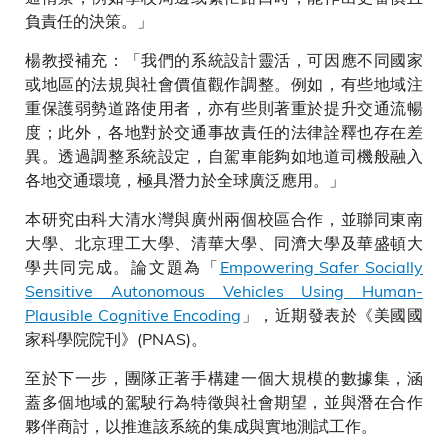
負責任的決策。」
楊教授補充：「我們的系統設計靈活，可因應不同國家
或地區的法規與社會價值觀作調整。例如，有些地域注
重保護弱勢道路使用者，亦有些則著重於提升交通流暢
度；此外，各地對於交通事故責任的法律詮釋也存在差
異。透過調整系統設定，自駕車能夠如地道司機般融入
各地交通環境，極具潛力於全球廣泛應用。」
本研究由科大清水灣與廣州兩個校區合作，並聯同東南
大學、北京理工大學、清華大學、同濟大學及華盛頓大
學共同完成。論文題為「
Empowering Safer Socially
Sensitive Autonomous Vehicles Using Human-
Plausible Cognitive Encoding
」，近期發表於《美國國
家科學院院刊》(PNAS)。
至於下一步，團隊正著手構建一個大規模的數據集，涵
蓋多個地域的駕駛行為特徵與社會期望，並與潛在合作
夥伴商討，以推進該系統的集成與實地測試工作。