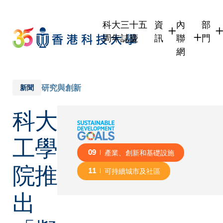
Skip
to
科大三十五
資
內
部
main
周年誌慶
訊
聯
門
content
網
學生
學生內聯網
學術
職員
職員行政內
學術
研究與創新
新聞
校友
校友內聯網
行政
科大
社交
傳媒
式
公眾
工學
09
產業、創新和基礎設施
院推
11
可持續城市及社區
出