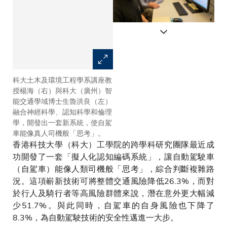
科大土木及環境工程學系講座教
本研究提出的「社會敏感型」自
授楊海（右）與科大（廣州）智
動駕駛汽車擬議編程框架
能交通學域博士生魯洪良（左）
融合神經科學、認知科學和倫理
學，開發出一套新系統，使自駕
車能像真人司機般「思考」。
香港科技大學（科大）工學院的跨學科研究團隊最近成
功開發了一套「擬人化認知編碼系統」，讓自動駕駛車
（自駕車）能像人類司機般「思考」，綜合判斷複雜路
況。這項嶄新技術可將整體交通風險降低26.3%，而對
於行人及騎行者等高風險群體來說，潛在意外更大幅減
少51.7%。與此同時，自駕車的自身風險也下降了
8.3%，為自動駕駛技術的安全性邁進一大步。