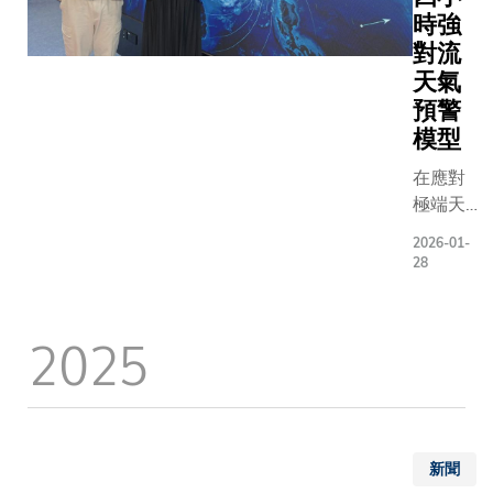
減少約 1
援計劃「
「雙碳」
時強
的廢物處
集（航天
略 由科大
對流
本。該研
技）」資
頭研製的
天氣
全球城市
MUSICO
「天韻相
預警
餘管理提
輕小型、
機」
模型
新的量化
度、高精
（MUSIC
據。研究
室氣體點
為全球首
在應對
大土木及
載荷，可
輕小型、
極端天
工程學系
精準測量
分辨率、
氣、提
2026-01-
教授陳光
碳（CO₂
精度二氧
升氣候
28
授領導，
烷（CH₄
碳與甲烷
韌性的
成員包括
主要溫室
源協同探
關鍵領
後研究員
2025
儀器體積
儀，已於
域，香
驍博士及
洗衣機更
月隨天舟
港科技
生鄒旭等
能維持極
號貨運飛
大學
與華中科
譜解析度
成功抵達
（科
學研究團
級空間分
「天宮」
大）取
作。研究
其原理是
空站，成
得了一
新聞
以
陽光穿過