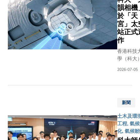
韻相機
於「天
宮」太
站正式
作
香港科技
學（科大
牽頭研製
2026-07-05
全球首款
小型、高
辨率、高
度二氧化
新聞
（CO₂）
烷（CH₄
土木及環
源協同探
工程, 氣
儀「天韻
化, 氣候
機」