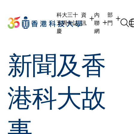
Skip
to
科大三十
資
內
部
main
五周年誌
訊
聯
門
content
慶
網
學生
學生內聯網
學術部門
新聞及香
職員
職員行政內聯網
學術課程
校友
校友內聯網
行政部門
社交平台
傳媒
式
公眾
港科大故
事