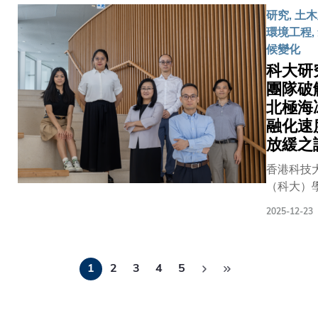
香港首個
項突破
〈Redefin
研究, 土
並經地表
駐「天宮
性進
separate 
環境工程,
的光譜變
太空站的
展。科
integrate
候變化
別不同氣
研載荷。
大研究
food was
收特徵，
科大研
項目是香
團隊成
and
算濃度分
高等教育
功研發
團隊破
wastewa
定具體排
唯一入選
出一種
北極海
streams f
源，可有
與國家太
人工智
融化速
29 large
發電廠、
站的科研
能模
放緩之
cities〉為
等重點排
荷項目，
型，能
題，在國
香港科技
施。
誌着香港
夠提前
術期刊
（科大）
高端航天
長達四
《Nature
領導的研
器研發領
小時預
2025-12-23
Cities》
隊發現，
實現歷史
警危險
表。隨着
海冰的融
突破。
的強對
都市人口
Pagination
度自201
流風
1
2
3
4
5
升，廚餘
起放緩，
暴，包
不斷增加
往每十年
括多次
前，大部
11.3%急
襲港的