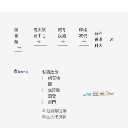
市仍採用
降至每十
「黑色
或焚化的
0.4%，
暴雨」
處理廚餘
因與北大
及雷暴
而高含水
濤動（Nor
及突發
廚餘顯著
Atlantic
圖
逸夫演
體育
聯絡
性強降
關注
運輸成本
書
藝中心
設施
我們
Oscillatio
雨等。
香港
源消耗。
館
稱NAO）
這項全
科大
在美國，
壓形勢變
球首創
區中的廚
為正位相
的技術
生的甲烷
關，北極
由科大
體堆填區
空氣因而
與國家
私隱政策
量的58%
制在北極
級氣象
網頁地
已成為主
內。然而
圖
機構合
溫室氣體
無障礙
NAO正位
作開
瀏覽
來源之一
在2030-
發。與
部門
究團隊通
2040年
現有系
集全球29
© 版權屬香港
至頂峰，
統相
科技大學所有
大城市的
料進入負
比，該
組成、污
周期，北
模型利