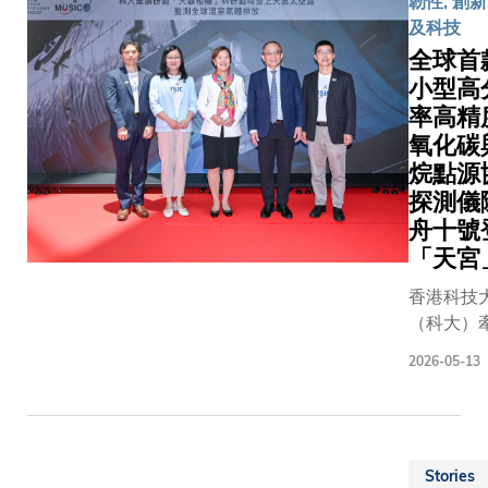
韌性, 創新
員，參與
年來，科
環境工程
及科技
家太空站
科研團隊
系系主任
全球首
務。香港
極及深度
講座教授
小型高
技大學（
與國家航
利民教授
率高精
大）謹此
任務。在
以及新興
以最熱烈
氧化碳
場觀看直
學科領域
祝賀，並
烷點源
的師生之
部副教授
黎博士代
中，不少
探測儀
成興教授
香港特區
曾參與由
舟十號
前遠赴北
向太空深
大團隊牽
「天宮
京，全程
振奮與自
研製的全
察儀器在
香港科技
豪。 科大
首款輕小
安裝過程
（科大）
長葉玉如
型、高分
並參與現
製的全球
授表示：
率、高精
關鍵節點
2026-05-13
小型、高
「黎家盈
二氧化碳
策和數據
率、高精
士成為首
甲烷點源
析評估工
化碳（CO
香港載荷
同探測儀
作。現時
甲烷（CH
家，不僅
——「天
天韻相機
Stories
源協同探
香港歷史
相機」