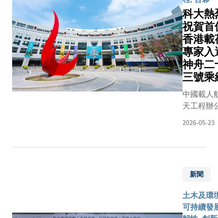
科技大學
的二氧化
科大熱
（科大）
與甲烷排
祝賀首
50名師生
監測數據
香港載
日齊聚校
相關成果
園，共同
專家入
與政府部
看電視直
神舟二
及科研機
播，現場
共享，為
三號乘
氛熱烈高
對氣候變
中國載人
漲。當火
及推動全
天工程辦
騰飛一刻
可持續發
室今日公
師生們紛
作出貢
2026-05-23
神舟二十
報以熱烈
獻。 「天
號載人飛
聲及歡呼
相機」項
任務乘組
對能夠同
三位負責
單，香港
見證國家
包括科大
新聞
別行政區
天任務圓
木及環境
荷專家黎
成功，均
程學系講
土木及環境
盈博士獲
到無比激
教授蘇慧
可持續發展
為乘組成
與自豪。 
授、土木