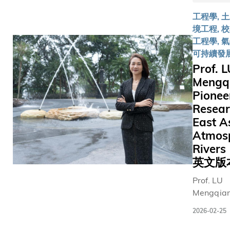
備的四個
「天韻相
的時刻，
（MUSIC
別用於探
工程學, 
（Multi‑S
充分體現
項目。該
二氧化碳
境工程, 校
Imaging 
家對香港
目由多位
甲烷、氧
工程學, 
Observato
年及科技
大教授領
及氣溶膠
可持續發
MUSICO
才的莫大
導，包括
感應器均
Prof. L
月11日隨
任與厚愛
大土木及
成功拍攝
Mengq
號貨運飛
國家航天
境工程學
像，成像
Pionee
升空，並
業成果豐
講座教授
量清晰，
抵中國「
碩，令港
Resear
慧教授、
體運作表
太空站。
深感自豪
East A
木及環境
良好。團
是香港首
能參與其
Atmos
程學系系
接著會進
國家太空
是香港的
任兼講座
River
在軌測試
研載荷，
榮。我們
授張利民
英文版
界定數據
着香港在
心感謝國
授，以及
度，預計
Prof. LU
天儀器研
對香港特
興跨學科
兩至三個
Mengqian
實現歷史
的支持，
域學部副
後開啟常
Associat
破。此項
大全體師
授翟成興
運行。 蘇
2026-02-25
Professor 
印證香港
祝願黎博
授。 曾於
教授對儀
and
製國家級