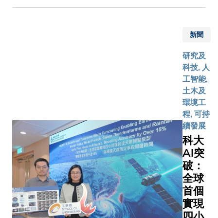
紐約等全
部、計算
科大作為
力；當中
晰而精準
29個大城
及工程學
港唯一參
及的技術
影像，難
的廚餘數
及公共政
此輪國家
關與嚴謹
相當高。
新聞
建立了一
部。項目於
空站科研
試，確實
時儀器運
新的城市
年底獲中
荷項目—
計其數。
正常穩定
研究及
管理框架
航天工程
「天韻相
們亦特別
對整個科
科技, 人
究指出，
用系統總
機」
今次有來
團隊是一
工智能,
餘含水量
——中國
（MUSIC
香港的載
鼓舞，亦
土木及
的「濕廚
空間應用
的高等院
專家參與
分反映香
環境工
市」如香
技術中心
校，正是
中而深感
具備研製
程, 可持
將廚餘攪
應用中心
港科研力
豪，衷心
端航天科
續發展
導入污水
委託立項
深度融入
願她在天
載荷的實
科大
進行處理
中國科學
家航天事
太空站上
力，有能
AI突
單靠依靠
光學精密
的最佳寫
項任務圓
承擔國家
破：
更具效益
物理研究
照。 科大
成功。」
空站的長
舉更可令
全球
研製，同
一在港高
科學任
溫室氣體
首個
港特別行
項目進駐
務。」
量降低約
實現
府創新科
家太空
47%，同
下創新及
助力國家
四小