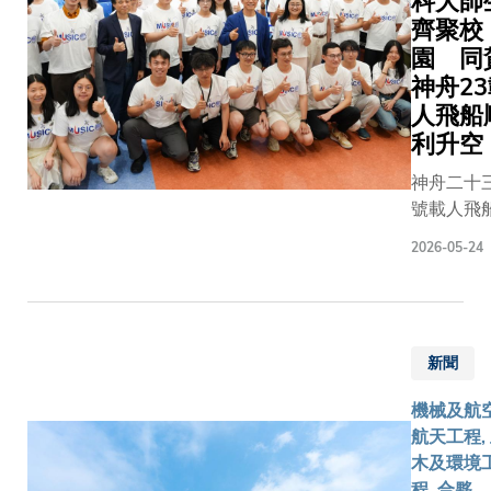
科大師
（MUSIC
齊聚校
日前由香
園 同
首位載荷
家黎家盈
神舟2
士及另外
人飛船
位航天員
利升空
軌組裝檢
神舟二十
測，並成
號載人飛
安裝於中
順利升空
「天宮」
2026-05-24
並首次有
空站外指
港載荷專
載荷掛點
參與國家
置，正式
天任務，
入運作。
新聞
香港航天
器將於未
展譜寫嶄
兩年或更
機械及航
篇章。為
時間提供
航天工程,
證這歷史
主、可控
木及環境
時刻，香
具高精準
程, 合夥