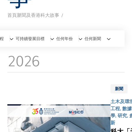
首頁
新聞及香港科大故事
導
航
全部
新聞
香港科大故事
程
可持續發展目標
任何年份
任何新聞
連
2026
結
新聞
土木及環
工程, 數
學, 研究, 
新
科大「