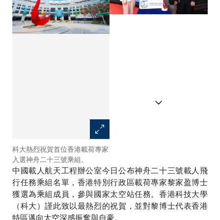
科大熱烈祝賀首位香港載荷專家
「天韻相機」由科大土木及環境
入選神舟二十三號乘組。
工程學系講座教授兼「傑出創科
中國載人航天工程辦公室今日公布神舟二十三號載人飛
學人」蘇慧教授（左），以及講
座教授兼系主任張利民教授
行任務乘組名單，香港特別行政區載荷專家黎家盈博士
（中）共同領導；新興跨學科領
獲選為乘組成員，參與國家太空站任務。香港科技大學
域學部副教授翟成興教授擔任項
（科大）謹此致以最熱烈的祝賀，並對黎博士代表香港
目系統工程師（右）。
特區邁向太空深感振奮與自豪。