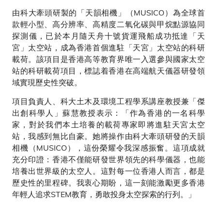
由科大牽頭研製的「天韻相機」（MUSICO）為全球首
款輕小型、高分辨率、高精度二氧化碳與甲烷點源協同
探測儀，已於本月隨天舟十號貨運飛船成功抵達「天
宮」太空站，成為香港首個進駐「天宮」太空站的科研
載荷。該項目是香港高等教育界唯一入選參與國家太空
站的科研載荷項目，標誌着香港在高端航天儀器研發領
域實現歷史性突破。
項目負責人、科大土木及環境工程學系講座教授兼「傑
出創科學人」蘇慧教授表示：「作為香港的一名科學
家，對於我們本土培養的載荷專家即將進駐天宮太空
站，我感到無比自豪。她將操作由科大牽頭研發的天韻
相機（MUSICO），這份榮耀令我深感振奮。這項成就
充分印證：香港不僅能研發世界領先的科學儀器，也能
培養出世界級的太空人。這對每一位香港人而言，都是
歷史性的里程碑。我衷心期盼，這一刻能激勵更多香港
年輕人追求STEM教育，勇敢投身太空探索的行列。」