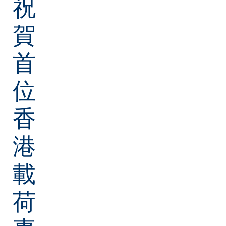
祝
賀
首
位
香
港
載
荷