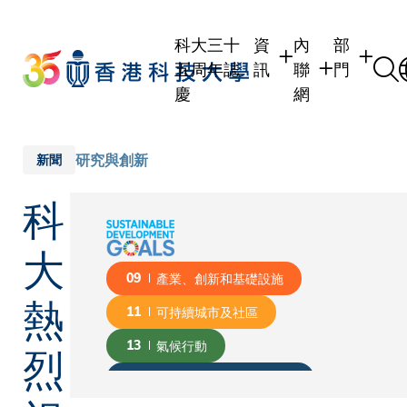
Skip
to
科大三十
資
內
部
main
五周年誌
訊
聯
門
content
慶
網
學生
學生內聯網
學術部門
職員
職員行政內聯網
學術課程
研究與創新
新聞
校友
校友內聯網
行政部門
科
社交平台
傳媒
式
公眾
大
09
產業、創新和基礎設施
熱
11
可持續城市及社區
烈
13
氣候行動
17
促進目標實現的伙伴關係