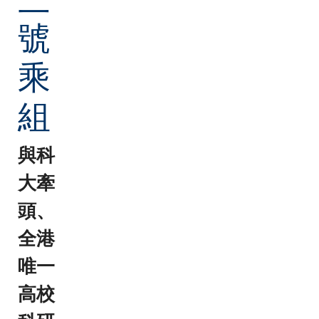
號
乘
組
與科
大牽
頭、
全港
唯一
高校