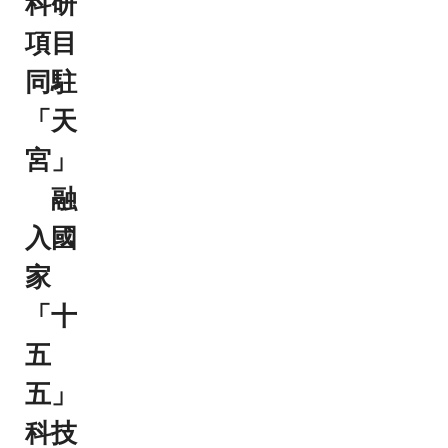
科研
項目
同駐
「天
宮」
融
入國
家
「十
五
五」
科技