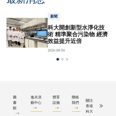
新聞
科大開創新型水淨化技
術 精準聚合污染物 經濟
效益提升近倍
2026-08-04
圖
逸夫演
體育
聯絡
關注
書
藝中心
設施
我們
香港
館
科大