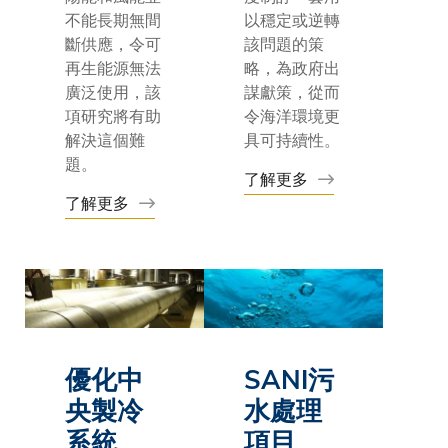
不能長期無間
以穩定或逆轉
斷供應，令可
該問題的策
再生能源無法
略，為政府出
廣泛使用，該
謀獻策，從而
項研究將有助
令海洋環境更
解決這個難
具可持續性。
題。
了解更多
了解更多
優化中
SANI
污
央製冷
水處理
系統
項目