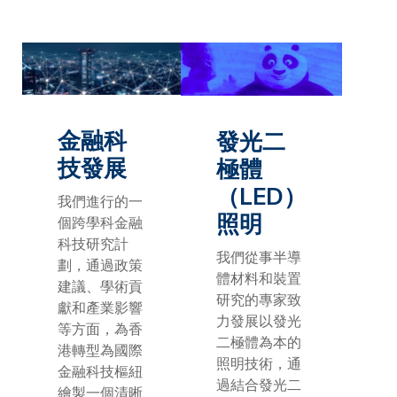
金融科
發光二
技發展
極體
（
LED）
我們進行的一
照明
個跨學科金融
科技研究計
我們從事半導
劃，通過政策
體材料和裝置
建議、學術貢
研究的專家致
獻和產業影響
力發展以發光
等方面，為香
二極體為本的
港轉型為國際
照明技術，通
金融科技樞紐
過結合發光二
繪製一個清晰