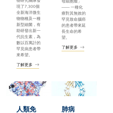
物研究團隊發
母細胞瘤」
現了7,300個
—— 一種化
全新海洋微生
療對其無效的
物物種及一種
罕見致命腦癌
新型細菌，有
的患者帶來延
助研發出新一
長生命的希
代抗生素，為
望。
數以百萬計的
了解更多
罕見病患者帶
來希望。
了解更多
人類免
肺病