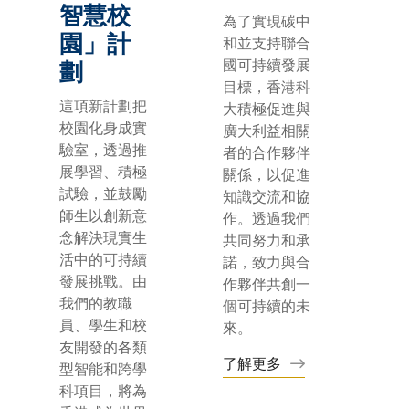
智慧校
為了實現碳中
園」計
和並支持聯合
國可持續發展
劃
目標，香港科
這項新計劃把
大積極促進與
校園化身成實
廣大利益相關
驗室，透過推
者的合作夥伴
展學習、積極
關係，以促進
試驗，並鼓勵
知識交流和協
師生以創新意
作。透過我們
念解決現實生
共同努力和承
活中的可持續
諾，致力與合
發展挑戰。由
作夥伴共創一
我們的教職
個可持續的未
員、學生和校
來。
友開發的各類
了解更多
型智能和跨學
科項目，將為