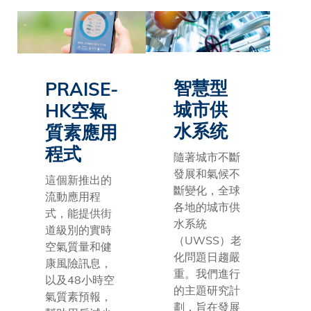
智慧型
PRAISE-
城市供
HK
空氣
水系统
質素應用
程式
隨著城市不斷
發展和氣候不
這個新推出的
斷變化，全球
流動應用程
各地的城市供
式，能提供街
水系統
道級別的實時
（UWSS）老
空氣質量和健
化問題日趨嚴
康風險訊息，
重。我們進行
以及48小時空
的主題研究計
氣質素預報，
劃，旨在發展