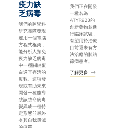
疫力缺
我們正在開發
乏病毒
一種名為
ATYR923的
我們的跨學科
創新藥物並進
研究團隊發現
行臨床試驗，
運用一個電腦
有望用於治療
方程式框架，
目前還未有方
能分析人類免
法治癒的肺結
疫力缺乏病毒
節病患者。
中一種關鍵蛋
白適宜存活的
了解更多
度數。這項發
現或有助未來
開發一種能導
致該致命病毒
變異成一種特
定形態並最終
令其自我毀滅
的疫苗。