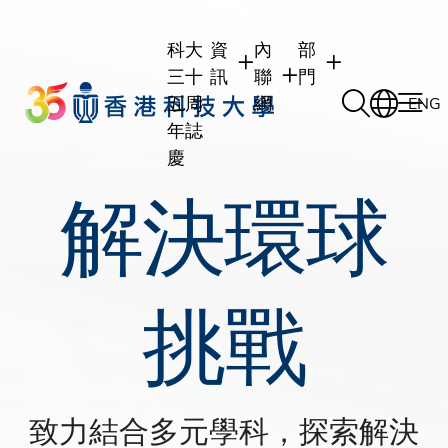
Skip
to
科大
資
內
部
main
三十
訊
聯
門
content
五周
網
ENG
年誌
慶
解決環球
學生
學生內聯網
學術部門
職員
職員行政內聯網
學術課程
校友
校友內聯網
行政部門
社交平台及應用程
傳媒
挑戰
式
公眾
致力結合多元學科，探索解決