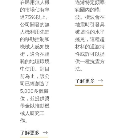
在民用無人機
過濾特定頻率
的市場佔有率
範圍內的橫
達75%以上。
波。橫波會在
公司開發的無
地震時引發具
人機利用先進
破壞性的水平
的移動控制和
搖晃，這種超
機械人感知技
材料的過濾特
術，適合在複
性或許可以提
雜的地理環境
供一種抗震方
中使用。到目
法。
前為止，該公
了解更多
司已經創造了
5,000多個職
位，並提供獎
學金以推動機
械人研究工
作。
了解更多