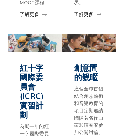
MOOC課程。
界。
了解更多
了解更多
紅十字
創意間
國際委
的親暱
員會
這個全球首個
(ICRC)
結合創意藝術
和音樂教育的
實習計
項目定期邀請
劃
國際著名作曲
家和演奏家參
為期一年的紅
加公開討論、
十字國際委員