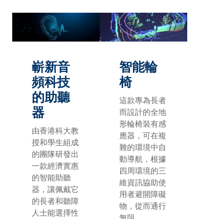
嶄新音
智能輪
頻科技
椅
的助聽
這款專為長者
器
而設計的全地
形輪椅裝有感
由香港科大教
應器，可在複
授和學生組成
雜的環境中自
的團隊研發出
動導航，根據
一款經濟實惠
四周環境的三
的智能助聽
維資訊協助使
器，讓佩戴它
用者避開障礙
的長者和聽障
物，從而通行
人士能選擇性
無阻。