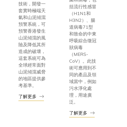
技術，開發一
括流行性感冒
套實時極端天
（H1N1和
氣和山泥傾瀉
H3N2）、腸
預警系統，可
道病毒71型
預警香港發生
和致命的中東
山泥傾瀉的風
呼吸綜合徵冠
險及降低其所
狀病毒
造成的破壞，
（MERS-
這套系統可為
CoV）。此技
全球經常面對
術可應用到不
山泥傾瀉威脅
同的產品及領
的地區提供參
域當中，例如
考基準。
污水淨化處
理，用途廣
了解更多
泛。
了解更多