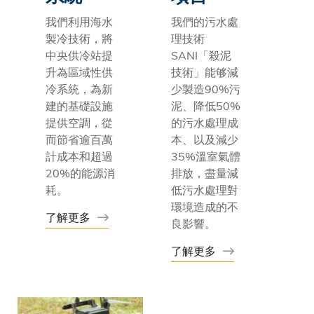
我們利用海水
我們的污水處
製冷技術，將
理技術
中央供冷站提
SANI「殺泥
升為區域性供
技術」能够減
冷系統，為新
少製造90%污
建的基礎設施
泥、降低50%
提供空調，從
的污水處理成
而節省逾百萬
本、以及減少
計成本和超過
35%溫室氣體
20%的能源消
排放，盡量減
耗。
低污水處理對
環境造成的不
了解更多
良影響。
了解更多