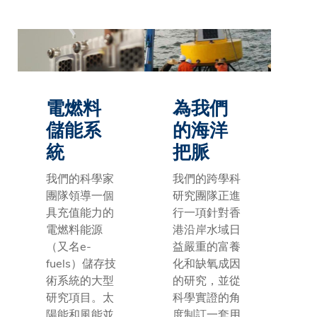
電燃料
為我們
儲能系
的海洋
統
把脈
我們的科學家
我們的跨學科
團隊領導一個
研究團隊正進
具充值能力的
行一項針對香
電燃料能源
港沿岸水域日
（又名e-
益嚴重的富養
fuels）儲存技
化和缺氧成因
術系統的大型
的研究，並從
研究項目。太
科學實證的角
陽能和風能並
度制訂一套用