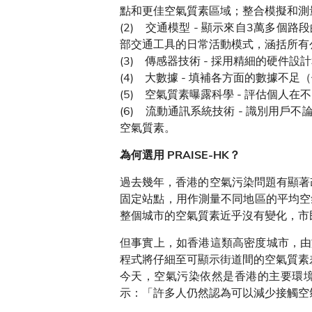
點和更佳空氣質素區域；整合模擬和測
(2) 交通模型 - 顯示來自3萬多
部交通工具的日常活動模式，涵括所有
(3) 傳感器技術 - 採用精細的硬
(4) 大數據 - 填補各方面的數據不
(5) 空氣質素曝露科學 - 評估個
(6) 流動通訊系統技術 - 識別用戶
空氣質素。
為何選用 PRAISE-HK？
過去幾年，香港的空氣污染問題有顯著
固定站點，用作測量不同地區的平均空
整個城市的空氣質素近乎沒有變化，市
但事實上，如香港這類高密度城市，由於
程式將仔細至可顯示街道間的空氣質素
今天，空氣污染依然是香港的主要環境及
示：「許多人仍然認為可以減少接觸空