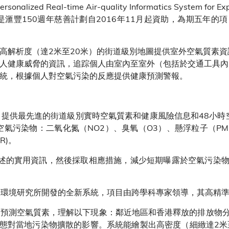
ed Real-time Air-quality Informatics System for 
K 是滙豐150週年慈善計劃自2016年11月起資助，為期五
式以高解析度（達2米至20米）的街道級別地圖提供室外空氣質素
染對個人健康威脅的資訊，追踪個人由室內至室外（包括於交通工具
式及系統，根據個人對空氣污染的反應提供健康預測警報。
式，提供最先進的街道級別實時空氣質素和健康風險信息和48小時空氣
氣污染物：二氧化氮（NO2）、臭氧（O3）、懸浮粒子（PM10 
R)。
式獲取上述的實用資訊，然後採取相應措施，減少短期曝露於空氣污
技大學環境研究所開發的全新系統，項目由跨學科專家領導，其高
分析和預測空氣質素，理解以下現象：鄰近地區和香港釋放的排放
態對當地污染物擴散的影響。系統能繪製出高密度（細緻達2米