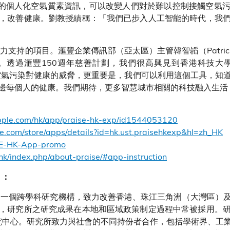
眾所提供的個人化空氣質素資訊，可以改變人們對於難以控制接觸空
，改善健康。劉教授績稱：「我們已步入人工智能的時代，我
劃全力支持的項目。滙豐企業傳訊部（亞太區）主管韓智韜（Patrick
。透過滙豐150週年慈善計劃，我們很高興見到香港科技大
大家空氣污染對健康的威脅，更重要是，我們可以利用這個工具，
邊每個人的健康。我們期待，更多智慧城市相關的科技融入生活
apple.com/hk/app/praise-hk-exp/id1544053120
gle.com/store/apps/details?id=hk.ust.praisehkexp&hl=zh_HK
ISE-HK-App-promo
t.hk/index.php/about-praise/#app-instruction
）：
學的一個跨學科研究機構，致力改善香港、珠江三角洲（大灣區）
，研究所之研究成果在本地和區域政策制定過程中常被採用。
研究中心。研究所致力與社會的不同持份者合作，包括學術界、工