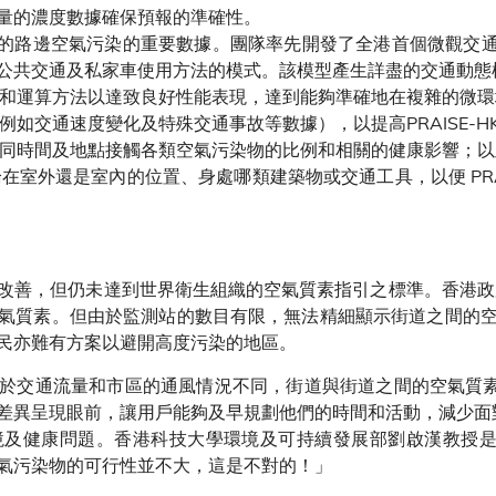
量的濃度數據確保預報的準確性。
個路段的路邊空氣污染的重要數據。團隊率先開發了全港首個微觀交
公共交通及私家車使用方法的模式。該模型產生詳盡的交通動態
件設計和運算方法以達致良好性能表現，達到能夠準確地在複雜的微
足（例如交通速度變化及特殊交通事故等數據），以提高PRAISE-
人在不同時間及地點接觸各類空氣污染物的比例和相關的健康影響；
不論在室外還是室內的位置、身處哪類建築物或交通工具，以便 PRA
改善，但仍未達到世界衛生組織的空氣質素指引之標準。香港政
氣質素。但由於監測站的數目有限，無法精細顯示街道之間的
民亦難有方案以避開高度污染的地區。
交通流量和市區的通風情況不同，街道與街道之間的空氣質素差異可
差異呈現眼前，讓用戶能夠及早規劃他們的時間和活動，減少面
健康問題。香港科技大學環境及可持續發展部劉啟漢教授是 PR
氣污染物的可行性並不大，這是不對的！」