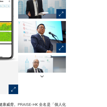
滙豐企業傳訊部（亞太區）主管韓智韜先生
威脅。PRAISE-HK 全名是「個人化