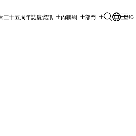
大三十五周年誌慶
資訊
內聯網
部門
ENG
學生
學生內聯網
學術部門
職員
職員行政內聯網
學術課程
校友
校友內聯網
行政部門
社交平台及應用程
傳媒
式
公眾