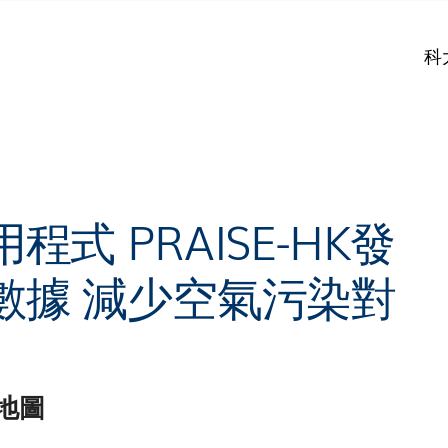
科
式 PRAISE-HK發
數據 減少空氣污染對
地圖