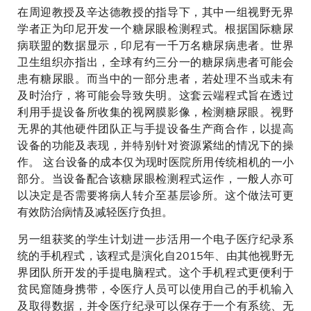
在周迎教授及辛达德教授的指导下，其中一组视野无界
学者正为印尼开发一个糖尿眼检测程式。根据国际糖尿
病联盟的数据显示，印尼有一千万名糖尿病患者。世界
卫生组织亦指出，全球有约三分一的糖尿病患者可能会
患有糖尿眼。而当中的一部分患者，若处理不当或未有
及时治疗，将可能会导致失明。这套云端程式旨在透过
利用手提设备所收集的视网膜影像，检测糖尿眼。视野
无界的其他硬件团队正与手提设备生产商合作，以提高
设备的功能及表现，并特别针对资源紧绌的情况下的操
作。 这台设备的成本仅为现时医院所用传统相机的一小
部分。当设备配合该糖尿眼检测程式运作，一般人亦可
以决定是否需要将病人转介至基层诊所。这个做法可更
有效防治病情及减轻医疗负担。
另一组获奖的学生计划进一步活用一个电子医疗纪录系
统的手机程式，该程式是演化自2015年、由其他视野无
界团队所开发的手提电脑程式。这个手机程式更便利于
贫民窟随身携带，令医疗人员可以使用自己的手机输入
及取得数据，并令医疗纪录可以保存于一个有系统、无