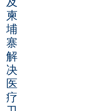
及
柬
埔
寨
解
决
医
疗
卫