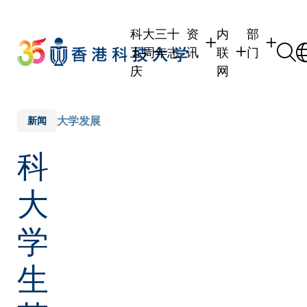
Skip
to
科大三十
资
内
部
main
五周年志
讯
联
门
content
庆
网
学生
学生内联网
学术部门
职员
职员行政内联网
学术课程
大学发展
新闻
校友
校友内联网
行政部门
科
社交平台
传媒
式
公众
大
学
生