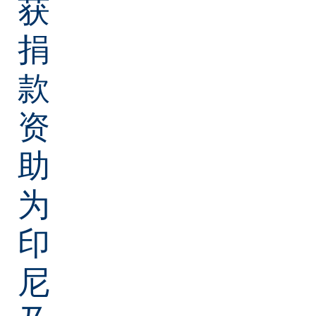
获
捐
款
资
助
为
印
尼