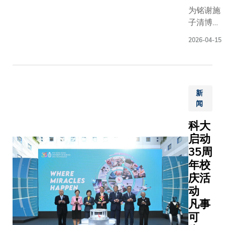
GPTX簡
教育发
我们很荣
为铭谢施
坤投資
展，曾
港金融业
子清博士
在追求
在保良
争力作出
家族慷慨
学术卓
局及仁
2026-04-15
捐赠，并
越及培
爱堂等
表彰其长
育新一
大型社
期以来对
代创新
会服务
香港科技
人才的
机构担
新
大学（科
共同承
任领导
闻
大）的支
诺。
职务，
持，大学
贡献良
科大
将李兆基
多。捐
启动
图书馆地
赠签署
35周
下的学习
仪式于6
年校
空间命名
月12日
庆活
为施子清
举行，
动
吴淑敏伉
由捐赠
凡事
俪研习空
人张心
间。 施博
可
瑜女