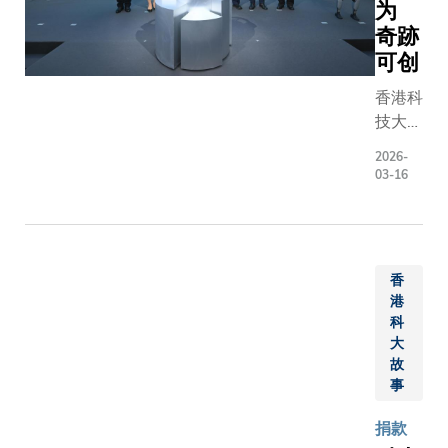
士与他的
为
士、科
四位公子
奇跡
大校长
施荣怡先
可创
叶玉如
生、 施荣
教授、
香港科
怀先
副校长
技大学
生、 施荣
（大学
（科
恒先生及
拓展）
2026-
大）今
施荣忻先
03-16
吴宏伟
日正式
生，亲临
教授、
启动成
3月30日
以及跨
立35
举行的命
学科学
周年庆
名典礼，
院院长
香
祝活
与科大管
兼新兴
港
动，并
理层，包
跨学科
科
举行气
括校长叶
大
领域学
氛炽热
玉如教
故
部署理
的启动
事
授、首席
主任屈
仪式，
副校长郭
华民教
捐款
多位政
毅可教
授共同