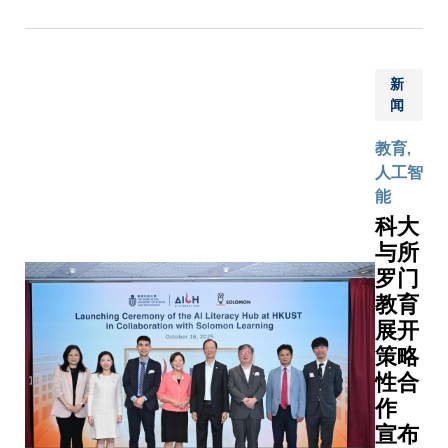
及香港
更显意义
教育理
及易娱
曾建中
特别行
非凡。 我
念。面
网络负
先生及
政区政
们将继续
对未
责人亦
曾建豪
府教育
致力推动
新
来，社
一同出
先生慷
局局长
闻
创新、跨
会对 AI
席。仪
慨捐
蔡若莲
学科与文
人才的
式上，
赠，以
教育,
博士主
化教
需求只
易娱网
支持大
人工智
礼。科
育。 衷心
会与日
络宣布
学推动
能
大副监
感谢施子
俱增，
将分三
教育、
科大
督陈祖
清博士及
我们十
年向科
研究及
泽博
与所
四位公子
分需要
大捐赠
学生发
士、校
罗门
对科大的
具备创
港币
展。为
董会主
鼎力支
教育
新思维
600万
表彰两
席沈向
持。」她
展开
的年轻
元，以
位校友
洋教
说。 施荣
策略
人，去
支持大
对科大
授、顾
怡先生于
性合
把握时
学在区
的热心
问委员
致辞中分
代机
块链及
支持及
作
会主席
享了双亲
遇，推
人工智
其父母
宣布
廖长城
对他们的