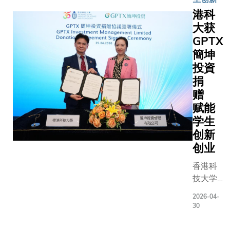
首个专
专业知识
港科
为「人
全、密码
大获
工智能
学、企业
GPTX
延伸主
等范畴的
簡坤
修」
在计算机
投資
（Major
面的雄厚
捐
+ AI）
杂的技术
课程而
赠
可行的业
设的奖
赋能
架，供金
学金。
学生
运环境中
此善举
创新
理总裁（
不仅深
创业
翘女士表
化了大
的讨论焦
香港科
学培育
的可能性
技大学
跨学科
为相关风
（港科
人才的
备。对银
2026-04-
大）综
使命，
30
作涉及两
合系统
更赋予
技术带来
与设计
学生将