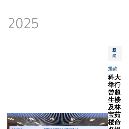
我希望
易娱网
「凡事
「施子清
给予这
络于2
可为
博士是备
2025
些有志
月5日
奇跡可
受尊崇的
在 AI领
举行捐
创」为
企业家、
域发展
赠协议
主题，
书法家及
的同学
签署仪
旨在彰
慈善家，
一点实
式，标
显科大
一直致力
质的支
志双方
新
勇于开
于中华文
持，鼓
在科研
闻
拓、敢
化艺术的
励他们
与人才
于创新
推广与传
捐款
全情投
培养方
的精
承。 他的
科大
入学习
面正式
神，并
成就充分
举行
和探
展开一
向一代
展现出非
索，将
项长期
曾超
又一代
凡智慧和
所学到
合作。
生楼
科大人
坚毅精
的转化
科大副
及林
所缔造
神，以及
为建设
校长
宝茹
的卓越
勇于开
香港、
（大学
楼命
成就致
拓、精益
服务国
拓展）