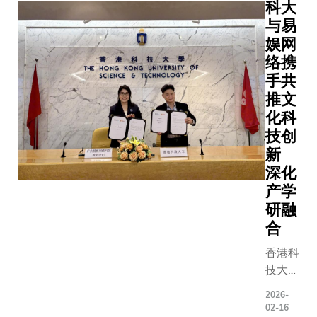
科大
府官
授、副校
主礼。
员、业
与易
长（大学
仪式
界领袖
娱网
拓展）吴
上，张
及大学
宏伟教
络携
女士强
社群成
授、副校
手共
调教育
员聚首
长（研究
推文
是培养
一堂，
及发展）
化科
人才、
共同回
郑光廷教
推动国
技创
顾科大
授及副校
家发展
新
三十五
长（发
的重要
深化
年来卓
展）邝家
基石。
产学
越非凡
陞工程
她表
研融
的发展
师，一同
示：
合
历程。
见证这个
「透过
这个具
重要时
设立
香港科
里程碑
刻。 叶玉
『张心
技大学
意义的
如校长于
瑜奖学
（科
启动仪
典礼中致
2026-
金』，
大）与
02-16
式以
辞表示：