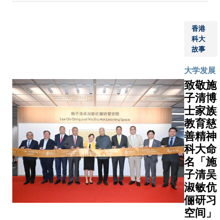
用量子技
学部
AI 技术
能力。」
（ISD）
融入各
《香港银
香港
获数字
专业领
白皮书》
科大
化投资
域的能
列为银行
故事
专家
力，以
相关风险
GPTX簡
应对现
大学发展
议。科大
坤投資
实世界
致敬施
远教授强
慷慨捐
的挑
子清博
量子密码
赠，以
战。作
术挑战，
士家族
支持学
为一位
瞻部署及
教育慈
生的创
业务多
金融机构
善精神
业精神
元、成
可能出现
科大命
与创新
绩斐然
决策。科
名「施
实践。
的企业
特优势，
子清吴
此次捐
家，张
究与实际
淑敏伉
赠展现
女士长
将新兴科
了港科
年热心
俪研习
略及具前
大与
慈善与
空间」
案。透过