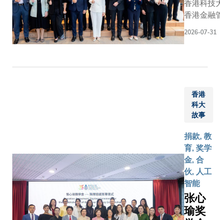
香港科技
香港金融
局）合作
2026-07-31
码学工具」
Quantum 
Toolkit
Toolki
业应对量
香港
有加密技
科大
战，并为
故事
码学作好
于金管局
捐款, 教
活动——
育, 奖学
FiNETec
金, 合
上正式公
伙, 人工
管局、香
智能
限公司、
张心
会及科大
瑜奖
（科大商