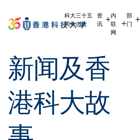
Skip
to
科大三十五
资
内
部
main
周年志庆
讯
联
门
content
网
学生
学生内联网
学术
新闻及香
职员
职员行政内
学术
校友
校友内联网
行政
社交
传媒
式
公众
港科大故
事