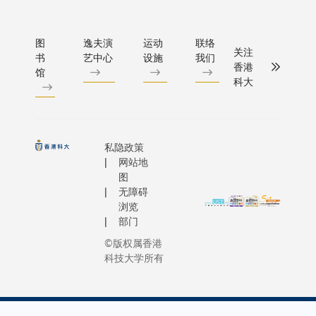
年加入
信念不谋
与寄
易娱网
久的联
立人工
科大的
而合。 科
望，也
络发言
系。科
智能素
校长叶
大立足于
是对科
人强调
大早前
图
逸夫演
运动
联络
养发展
玉如教
关注
全球教育
书
艺中心
设施
我们
大在人
公司在
举行曾
中心
香港
授回顾
与科研的
馆
工智能
文化与
超生楼
（中
科大
了大学
前沿，必
研究和
科技融
和林宝
心）。
令人瞩
定能够培
教育发
合领域
茹楼命
人工智
目的发
育出更多
展的肯
的积极
名揭牌
能素养
展历
引领未来
定。」
参与，
仪式，
发展中
私隐政策
程，并
的优秀人
屈华民
并赞扬
主礼嘉
网站地
心的成
分享其
才。」
图
教授在
科大作
宾包括
立旨在
深切的
无障碍
致辞时
为亚洲
校董会
响应
个人感
浏览
介绍了
顶尖研
主席沈
《行政
受。她
部门
「Major
究型学
向洋教
长官
亲身见
©版权属香港
+ AI」
府，一
授、副
2025
证科大
科技大学所有
课程的
直推动
主席施
施政报
逐步蜕
核心内
前沿的
熙德女
告》中
变为世
容与架
跨学科
士、校
有关促
界级学
构。他
教育，
长叶玉