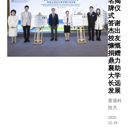
名揭
敬。启
求精的风
家的力
吴宏伟
动仪式
牌仪
范。」叶
量。」
教授、
由香港
式
校长续
张女士
数学系
特别行
指，施家
答谢
对科大
系主任
政区政
四子继承
杰出
鼎力支
及讲座
府政务
家风，热
校友
持，皆
教授徐
司司长
心支持科
慷慨
因她对
昆教
陈国基
大发展，
大学
授、数
捐赠
先生、
既体现了
「凡事
学系兼
鼎力
中央人
对科大的
皆可
工业工
襄助
民政府
信任，也
为」精
程及决
大学
驻香港
反映四位
神及深
策分析
长远
特别行
对全人教
厚科研
学系教
发展
政区联
育的重
实力的
授陈卡
络办公
视。 「今
认可。
你教授
香港科
室副主
年适逢科
她说︰
出席签
技大学
任罗永
大创校35
「我非
署仪
（科
纲先
周年，四
2025-
常欣赏
式。学
大）再
12-16
生，以
位的捐赠
科大的
生代表
获校友