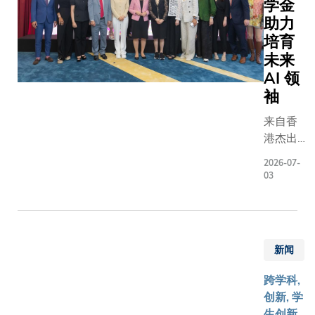
学金
办。随着
助力
续快速发
培育
构正积极
未来
准备，以
AI 领
术可能无
数据及关
袖
的风险。
来自香
具将为银
港杰出
及指引，
企业
渡工作的
2026-07-
家、七
03
升「密码
星控股
（Cryptog
有限公
Agilit
司主席
标准演进
张心瑜
级加密系
新闻
女士的
为未来量
慷慨捐
准备。作
跨学科,
赠，促
具的唯一
创新, 学
成科大
单一院校
生创新