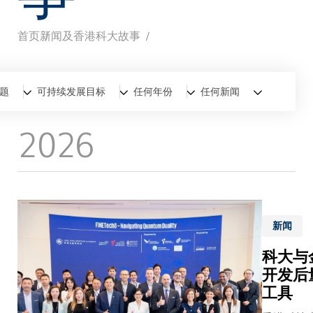
首页
新闻及香港科大故事
面
包
全部
新闻
香港科大故事
题
可持续发展目标
任何年份
任何新闻
屑
2026
新闻
科大与
开发后
工具