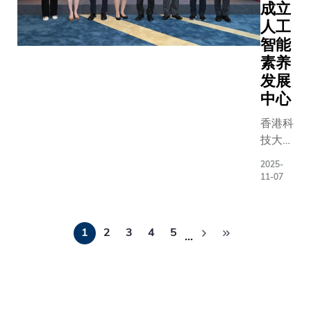
动社会
能领域
的无私
成立
博士及
教导..父
向前发
的科研
贡献，
人工
校长叶
母一向热
展。」
计划、
大学以
智能
玉如教
心支持社
科大校
人才培
曾氏双
素养
授共同
会公益和
长叶玉
训与创
亲之
为一系
发展
人才培
如教授
新项
名，将
列35
中心
育。 他们
对张女
目。此
校内大
周年志
从小便鼓
士的教
举不仅
学宿舍
香港科
庆活动
励我们不
育与公
展现了
A座及
技大学
揭开序
断学习，
益热忱
易娱网
B座分
（科
幕。以
勇于尝
2025-
表示感
络的企
别命名
大）与
远见及
11-07
试，无惧
激：
业社会
为曾超
所罗门
使命开
挫折。 这
「张女
责任，
生楼和
教育集
创的发
点与科大
分
士的善
亦是对
林宝茹
团（所
展历程
重视创
1
2
3
4
5
举，不
…
科大卓
楼，象
页
罗门教
在欢迎
新、追求
但体现
越科研
征曾家
育）展
致辞
卓越、以
了她对
与教育
和科大
开策略
中，于
及强调全
年轻人
的高度
之间深
性合
1993
人教育的
的关爱
认可。
厚而持
作，成