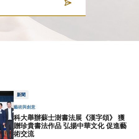
新聞
藝術與創意
科大舉辦蘇士澍書法展《漢字頌》 獲
贈珍貴書法作品 弘揚中華文化 促進藝
術交流