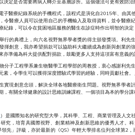
以決定是否需要將病人轉介至基層診所。這個做法可更有效防治
電子醫療紀錄系統的手機程式，該程式是演化自2015年、由其
，令醫療人員可以使用自己的手機輸入及取得資料，並令醫療
療紀錄，可以令在貧困地區服務的醫生在診症時作出明智的決定
舉行的典禮上，向六名視野無界學者獎的得主頒發獎項。利先
發揮創意，我亦希望捐款可以協助科大繼續成為創新與創業的
來亦準備為科大提供配對捐款，鼓勵更多人支持這項富有意義的
物分子工程學系兼生物醫學工程學部的周教授，衷心感謝利先
元素，令學生可以獲得深度體驗式學習的經驗，同時貢獻社會。
生實現創意念頭，解決全球各地醫療衛生問題。視野無界學者
期，有關全球健康的設計思維訓練課程、一個項目為本的學分課
k
）是國際知名的研究型大學，其科學、工程、商業管理及人文
科研究，培育具國際視野、創業精神及創新思維的優秀人才。科
界領先」評級，亦於最新的《QS》年輕大學排名位列全球第2，