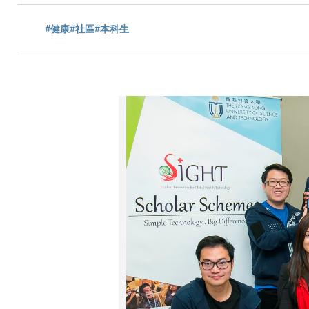
航
#健康
#社區
#本科生
連
結