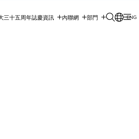
大三十五周年誌慶
資訊
內聯網
部門
ENG
學生
學生內聯網
學術部門
職員
職員行政內聯網
學術課程
校友
校友內聯網
行政部門
社交平台及應用程
傳媒
式
公眾