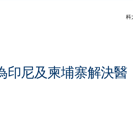
科
為印尼及柬埔寨解決醫