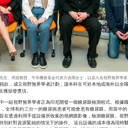
武先生、周迎教授、平等機會基金代表方炎閑女士，以及六名視野無界學者
捐款，成立視野無界學者計劃，讓本科生可於本地或海外以全
生獲頒發獎項。
中一組視野無界學者正為印尼開發一個糖尿眼檢測程式。根據
出，全球有約三分一的糖尿病患者可能會患有糖尿眼。而當中的
旨在透過利用手提設備所收集的視網膜影像，檢測糖尿眼。視
特別針對資源緊絀的情況下的操作。 這台設備的成本僅為現時