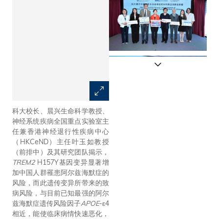
科大校长、晨兴生命科学教授、
科大校长叶玉如教授（中）与两
神经系统疾病全国重点实验室主
位研究论文共同第一作者徐淑雯
任兼香港神经退行性疾病中心
女士（右）及区淑惠医生（左）
（HKCeND）主任叶玉如教授
今日于记者会上展示最新研究成
（前排中）及其研究团队揭示，
果。
TREM2
H157Y基因变异显著增
加中国人群罹患阿尔兹海默症的
风险，而此遗传变异所带来的致
病风险，与目前已知最强的阿尔
兹海默症遗传风险因子
APOE
-ε4
相近，能使临床病情快速恶化，