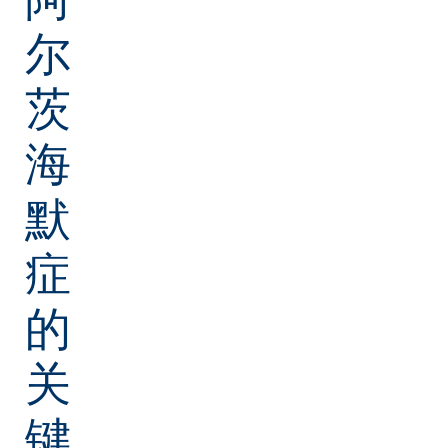
尔
茨
海
默
症
的
关
键