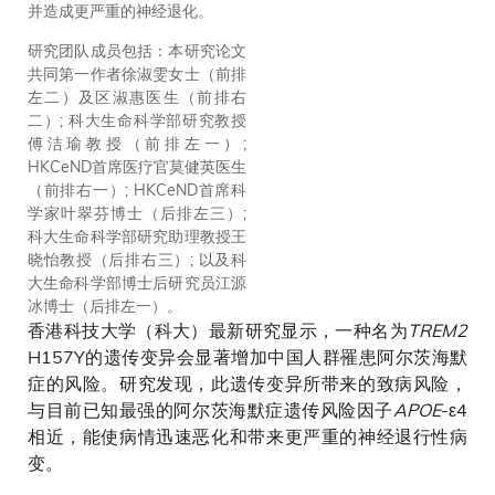
并造成更严重的神经退化。
研究团队成员包括：本研究论文
共同第一作者徐淑雯女士（前排
左二）及区淑惠医生（前排右
二）; 科大生命科学部研究教授
傅洁瑜教授（前排左一）;
HKCeND首席医疗官莫健英医生
（前排右一）; HKCeND首席科
学家叶翠芬博士（后排左三）;
科大生命科学部研究助理教授王
晓怡教授（后排右三）; 以及科
大生命科学部博士后研究员江源
冰博士（后排左一）。
香港科技大学（科大）最新研究显示，一种名为
TREM2
H157Y的遗传变异会显著增加中国人群罹患阿尔茨海默
症的风险。研究发现，此遗传变异所带来的致病风险，
与目前已知最强的阿尔茨海默症遗传风险因子
APOE
-ε4
相近，能使病情迅速恶化和带来更严重的神经退行性病
变。