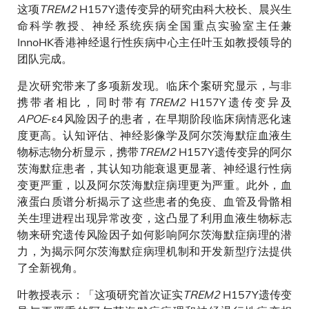
这项
TREM2
H157Y遗传变异的研究由科大校长、晨兴生
命科学教授、神经系统疾病全国重点实验室主任兼
InnoHK香港神经退行性疾病中心主任叶玉如教授领导的
团队完成。
是次研究带来了多项新发现。临床个案研究显示，与非
携带者相比，同时带有
TREM2
H157Y遗传变异及
APOE
-ε4风险因子的患者，在早期阶段临床病情恶化速
度更高。认知评估、神经影像学及阿尔茨海默症血液生
物标志物分析显示，携带
TREM2
H157Y遗传变异的阿尔
茨海默症患者，其认知功能衰退更显著、神经退行性病
变更严重，以及阿尔茨海默症病理更为严重。此外，血
液蛋白质谱分析揭示了这些患者的免疫、血管及骨骼相
关生理进程出现异常改变，这凸显了利用血液生物标志
物来研究遗传风险因子如何影响阿尔茨海默症病理的潜
力，为揭示阿尔茨海默症病理机制和开发新型疗法提供
了全新视角。
叶教授表示：「这项研究首次证实
TREM2
H157Y遗传变