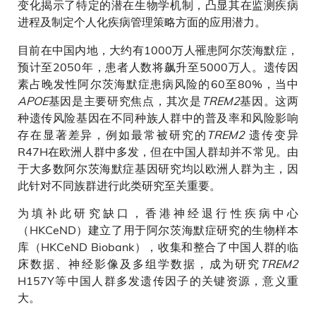
变化揭示了特定的潜在生物学机制，凸显其在监测疾病
进程及制定个人化疾病管理策略方面的应用潜力。
目前在中国内地，大约有1000万人罹患阿尔茨海默症，
预计至2050年，患者人数将飙升至5000万人。遗传因
素占晚发性阿尔茨海默症患病风险的60至80%，当中
APOE
基因是主要研究焦点，其次是
TREM2
基因。这两
种遗传风险基因在不同种族人群中的普及率和风险影响
存在显著差异，例如最常被研究的
TREM2
遗传变异
R47H在欧洲人群中多发，但在中国人群却并不常见。由
于大多数阿尔茨海默症基因研究均以欧洲人群为主，因
此针对不同族群进行此类研究至关重要。
为填补此研究缺口，香港神经退行性疾病中心
（HKCeND）建立了用于阿尔茨海默症研究的生物样本
库（HKCeND Biobank），收集和整合了中国人群的临
床数据、神经影像及多组学数据，成为研究
TREM2
H157Y等中国人群多发遗传因子的关键资源，意义重
大。