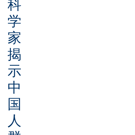
科
学
家
揭
示
中
国
人