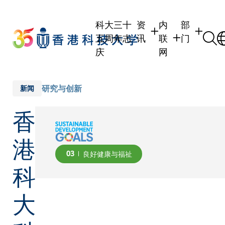
Skip
to
科大三十
资
内
部
main
五周年志
讯
联
门
content
庆
网
学生
学生内联网
学术部门
职员
职员行政内联网
学术课程
研究与创新
新闻
校友
校友内联网
行政部门
香
社交平台
传媒
式
公众
港
03
良好健康与福祉
科
大