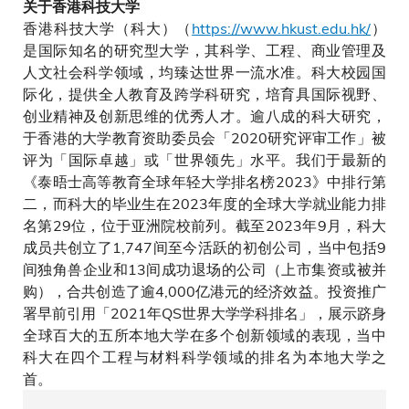
关于香港科技大学
香港科技大学（科大）（
https://www.hkust.edu.hk/
）
是国际知名的研究型大学，其科学、工程、商业管理及
人文社会科学领域，均臻达世界一流水准。科大校园国
际化，提供全人教育及跨学科研究，培育具国际视野、
创业精神及创新思维的优秀人才。逾八成的科大研究，
于香港的大学教育资助委员会「2020研究评审工作」被
评为「国际卓越」或「世界领先」水平。我们于最新的
《泰晤士高等教育全球年轻大学排名榜2023》中排行第
二，而科大的毕业生在2023年度的全球大学就业能力排
名第29位，位于亚洲院校前列。截至2023年9月，科大
成员共创立了1,747间至今活跃的初创公司，当中包括9
间独角兽企业和13间成功退场的公司（上市集资或被并
购），合共创造了逾4,000亿港元的经济效益。投资推广
署早前引用「2021年QS世界大学学科排名」，展示跻身
全球百大的五所本地大学在多个创新领域的表现，当中
科大在四个工程与材料科学领域的排名为本地大学之
首。