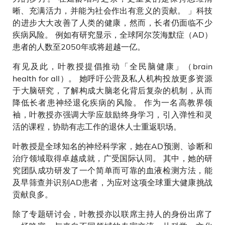
晰、充满活力，并能为社会作出有意义的贡献。 」科技
的进步大大改善了人类的健康，然而，长者仍面临不少
疾病风险。 例如有研究显示，全球阿尔茨海默症（AD）
患者的人数至2050年或将超越一亿。
有见及此，叶教授提倡推动「全民脑健康」（brain
health for all）。 她呼吁公营及私人机构投放更多资源
于大脑研究，了解构成大脑老化背后复杂的机制，从而
降低长者患神经退化疾病的风险。 作为一名高教界领
袖，叶教授亦强调大学应鼓励终身学习，引入弹性和灵
活的课程，协助有志工作的退休人士重返职场。
叶教授是全球知名的神经科学家，她在AD预测、诊断和
治疗领域取得卓越成就，广受国际认同。 其中，她的研
究团队成功研发了一个简单而可靠的血液检测方法，能
及早筛查并识别AD患者，为应对这项全球重大健康挑战
贡献良多。
除了专题研讨会，叶教授亦以联席主持人的身份出席了