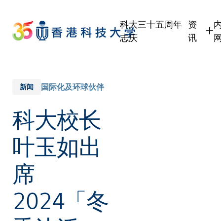
Skip
to
科大三十五周年
资
main
志庆
讯
content
学生
职员
校友
国际化及环球伙伴
新闻
传媒
科大校长
公众
叶玉如出
席
2024「冬