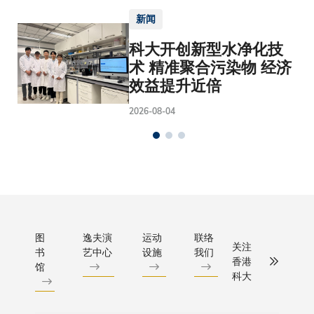
新闻
科大开创新型水净化技
术 精准聚合污染物 经济
效益提升近倍
2026-08-04
图
逸夫演
运动
联络
关注
书
艺中心
设施
我们
香港
馆
科大