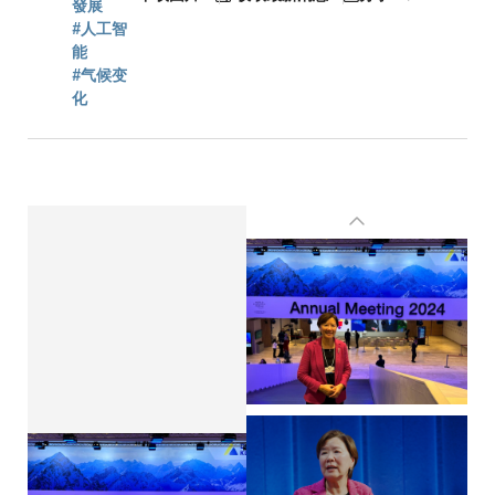
屑
發展
#人工智
能
#气候变
化