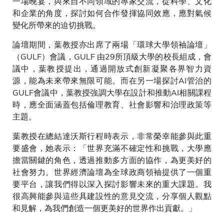
一場晚宴，與來自不同領域的專家交流，從科學、文化
和企業的角度，探討如何合作發揮協同效應，應對氣候
變化所帶來的迫切挑戰。
論壇期間，葉教授亦出席了兩場「環球大學領袖論壇」
（GULF）會議，GULF 由29所頂級大學的校長組成，會
議中，葉教授提出，通過開放式創新凝聚各界智力資
源，能為未來帶來無限可能。而在另一場探討AI管治的
GULF會議中，葉教授強調大學在設計和推動AI相關課程
時，應全面涵蓋包括倫理教育、社會影響和治理政策等
主題。
葉教授在總結達沃斯行程時表示，非常榮幸能參與此重
要盛會，她表示：「世界充滿不確定性和挑戰，大學應
擔當關鍵的角色，透過推動多方面的協作，為更美好的
社會努力。世界經濟論壇為全球政商領袖提供了一個重
要平台，讓我們得以深入探討影響未來的重大課題。我
很高興能參與這些具建設性的意見交流，分享個人觀點
和見解，為我們創造一個更美好的世界作出貢獻。」