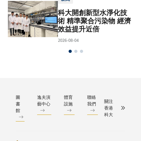
科大開創新型水淨化技
術 精準聚合污染物 經濟
效益提升近倍
2026-08-04
圖
逸夫演
體育
聯絡
關注
書
藝中心
設施
我們
香港
館
科大