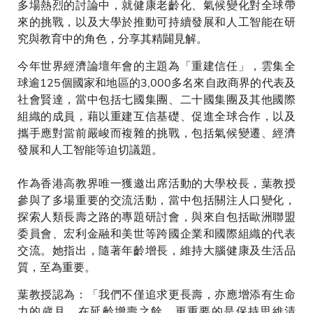
多場熱烈的討論中，就健康老齡化、氣候變化對全球帶
來的挑戰，以及大學於推動可持續發展和人工智能在研
究與教育中的角色，分享其精闢見解。
今年世界經濟論壇年會的主題為「重建信任」，雲集全
球逾125個國家和地區的3,000多名來自政商界的代表及
社會賢達，當中包括七國集團、二十國集團及其他國際
組織的成員，藉以重建互信基礎、促進全球合作，以及
攜手應對當前嚴峻而複雜的挑戰，包括氣候變遷、經濟
發展和人工智能等迫切議題。
作為香港高教界唯一獲邀出席活動的大學校長，葉教授
參與了多場重要的交流活動，當中包括關注人口變化，
探索人類長壽之路的專題研討會，與來自包括歐洲聯盟
委員會、宏利金融和美世等跨國企業和國際組織的代表
交流。她指出，隨著年齡增長，維持大腦健康及生活品
質，至為重要。
葉教授認為：「我們不僅追求更長壽，亦應增添有生命
力的歲月。在延齡增壽之餘，更重要的是保持思維清