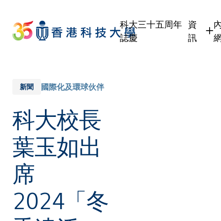
Skip
to
科大三十五周年
資
main
誌慶
訊
content
學生
職員
校友
國際化及環球伙伴
新聞
傳媒
科大校長
公眾
葉玉如出
席
2024「冬