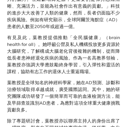
晰、充滿活力，並能為社會作出有意義的貢獻。」科技
的進步大大改善了人類的健康，然而，長者仍面臨不少
疾病風險。例如有研究顯示，全球阿爾茨海默症（AD）
患者的人數至2050年或超過一億。
有見及此，葉教授提倡推動「全民腦健康」（brain
health for all）。她呼籲公營及私人機構投放更多資源於
大腦研究，了解構成大腦老化背後複雜的機制，從而降
低長者患神經退化疾病的風險。作為一名高教界領袖，
葉教授亦強調大學應鼓勵終身學習，引入彈性和靈活的
課程，協助有志工作的退休人士重返職場。
葉教授是全球知名的神經科學家，她在AD預測、診斷和
治療領域取得卓越成就，廣受國際認同。其中，她的研
究團隊成功研發了一個簡單而可靠的血液檢測方法，能
及早篩查並識別AD患者，為應對這項全球重大健康挑戰
貢獻良多。
除了專題研討會，葉教授亦以聯席主持人的身份出席了