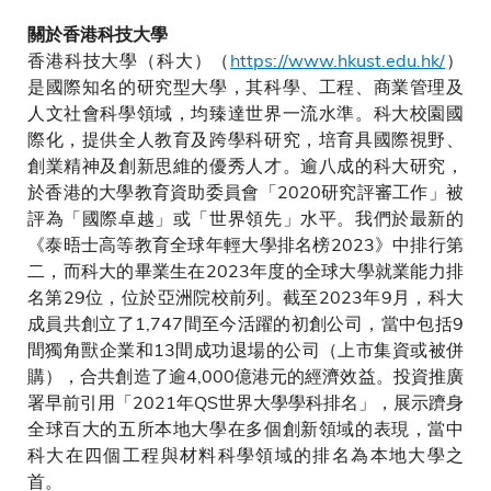
關於香港科技大學
香港科技大學（科大）（
https://www.hkust.edu.hk/
）
是國際知名的研究型大學，其科學、工程、商業管理及
人文社會科學領域，均臻達世界一流水準。科大校園國
際化，提供全人教育及跨學科研究，培育具國際視野、
創業精神及創新思維的優秀人才。逾八成的科大研究，
於香港的大學教育資助委員會「2020研究評審工作」被
評為「國際卓越」或「世界領先」水平。我們於最新的
《泰晤士高等教育全球年輕大學排名榜2023》中排行第
二，而科大的畢業生在2023年度的全球大學就業能力排
名第29位，位於亞洲院校前列。截至2023年9月，科大
成員共創立了1,747間至今活躍的初創公司，當中包括9
間獨角獸企業和13間成功退場的公司（上市集資或被併
購），合共創造了逾4,000億港元的經濟效益。投資推廣
署早前引用「2021年QS世界大學學科排名」，展示躋身
全球百大的五所本地大學在多個創新領域的表現，當中
科大在四個工程與材料科學領域的排名為本地大學之
首。