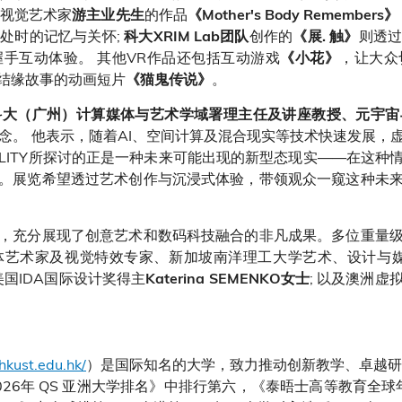
 视觉艺术家
的作品
游主业先生
《Mother's Body Remembers》
处时的记忆与关怀;
创作的
则透
科大XRIM Lab团队
《展. 触》
手互动体验。 其他VR作品还包括互动游戏
，让大众
《小花》
结缘故事的动画短片
。
《猫鬼传说》
科大（广州）计算媒体与艺术学域署理主任及讲座教授、元宇宙
核心理念。 他表示，随着AI、空间计算及混合现实等技术快速发展
ALITY所探讨的正是一种未来可能出现的新型态现实——在这
。展览希望透过艺术创作与沉浸式体验，带领观众一窥这种未
，充分展现了创意艺术和数码科技融合的非凡成果。多位重量
体艺术家及视觉特效专家、新加坡南洋理工大学艺术、设计与
美国IDA国际设计奖得主
; 以及澳洲
Katerina SEMENKO女士
hkust.edu.hk/
）是国际知名的大学，致力推动创新教学、卓越研
26年 QS 亚洲大学排名》中排行第六，《泰晤士高等教育全球