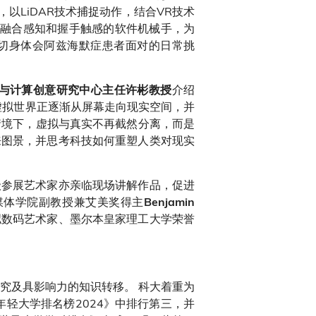
，以LiDAR技术捕捉动作，结合VR技术
过融合感知和握手触感的软件机械手，为
切身体会阿兹海默症患者面对的日常挑
介绍
与计算创意研究中心主任许彬教授
，虚拟世界正逐渐从屏幕走向现实空间，并
种情境下，虚拟与真实不再截然分离，而是
来图景，并思考科技如何重塑人类对现实
级参展艺术家亦亲临现场讲解作品，促进
媒体学院副教授兼艾美奖得主
Benjamin
虚拟数码艺术家、墨尔本皇家理工大学荣誉
究及具影响力的知识转移。 科大着重为
年轻大学排名榜2024》中排行第三，并