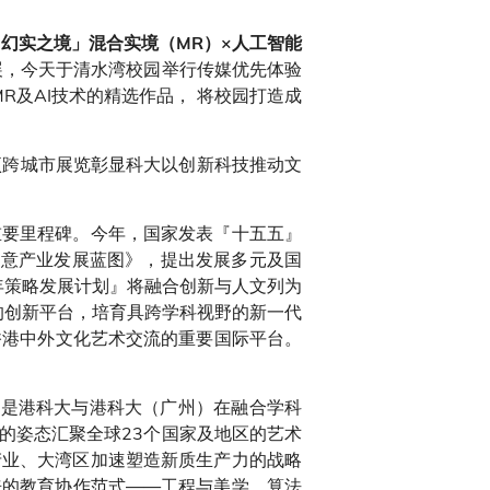
TY．幻实之境」混合实境（MR）×人工智能
术展，今天于清水湾校园举行传媒优先体验
及AI技术的精选作品， 将校园打造成
项跨城市展览彰显科大以创新科技推动文
重要里程碑。今年，国家发表『十五五』
艺创意产业发展蓝图》，提出发展多元及国
年策略发展计划』将融合创新与人文列为
的创新平台，培育具跨学科视野的新一代
进香港中外文化艺术交流的重要国际平台。
，更是港科大与港科大（广州）在融合学科
的姿态汇聚全球23个国家及地区的艺术
产业、大湾区加速塑造新质生产力的战略
来的教育协作范式——工程与美学、算法