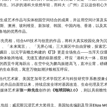
共生。35岁的港科大依然年轻，而科大（广州）正以这份初心
示了AI生成艺术作品与实体校园空间结合的成果，并运用空间计算
罗斯、澳洲、玻利维亚、新加坡、韩国、中国内地、香港，以及其
各地的优秀作品。
率先亮相，结合MR技术与创意的作品，将科大真实校园化身为
」、「未来寓言」、「无界心域」三大展区中自由穿梭，探索艺
瞩目，以元宇宙概念构建的
更是全场焦点——当浑天仪
《门》
身体验跨地域、无缝互通的崭新感受，呼应「港科大一体，双
的西贡牛尾海跃出，在空中化为鹏鸟振翅高飞，直冲云霄，磅
的生命系统，寓意万物如潮汐般相互呼应。
由当代艺术家、美国芝加哥艺术学院艺术与科技研究学系教授兼
，此作品自面世以来，持续启发全球对基因改造、生命伦理及艺
算媒体艺术家
创作的
，则以具前瞻性
张一帅先生
《地球回响2.0》
点包括：威尼斯沉浸艺术大奖得主、美国知名编剧及导演
Eliza 