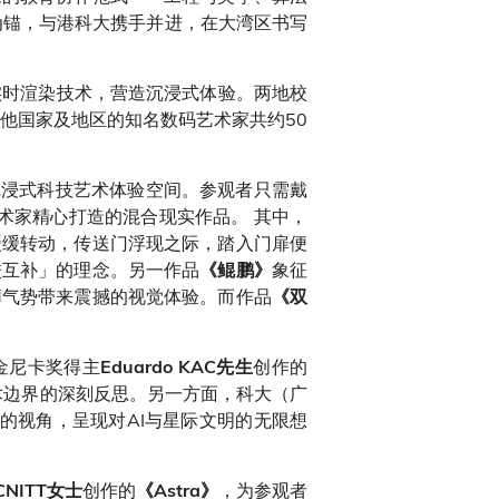
为锚，与港科大携手并进，在大湾区书写
及实时渲染技术，营造沉浸式体验。两地校
他国家及地区的知名数码艺术家共约50
沉浸式科技艺术体验空间。参观者只需戴
术家精心打造的混合现实作品。 其中，
缓缓转动，传送门浮现之际，踏入门扉便
校互补」的理念。另一作品
象征
《鲲鹏》
礴气势带来震撼的视觉体验。而作品
《双
金尼卡奖得主
创作的
Eduardo KAC先生
术边界的深刻反思。另一方面，科大（广
的视角，呈现对AI与星际文明的无限想
创作的
，为参观者
MCNITT女士
《Astra》