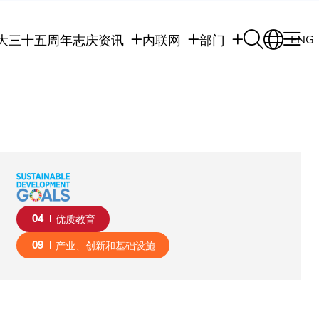
大三十五周年志庆
资讯
内联网
部门
ENG
学生
学生内联网
学术部门
职员
职员行政内联网
学术课程
校友
校友内联网
行政部门
社交平台及应用程
传媒
式
公众
04
优质教育
09
产业、创新和基础设施