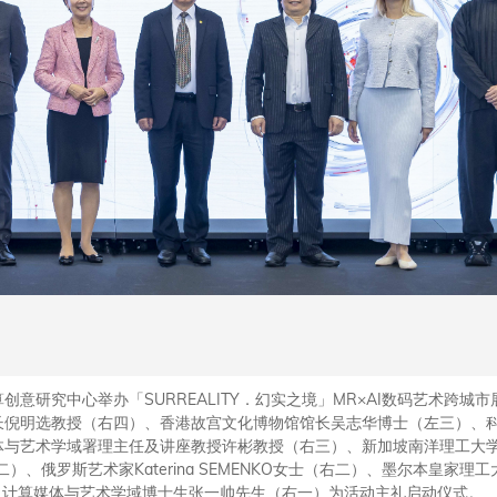
意研究中心举办「SURREALITY．幻实之境」MR×AI数码艺术跨城
长倪明选教授（右四）、香港故宫文化博物馆馆长吴志华博士（左三）、
体与艺术学域署理主任及讲座教授许彬教授（右三）、新加坡南洋理工大
（左二）、俄罗斯艺术家Katerina SEMENKO女士（右二）、墨尔本皇家理
广州）计算媒体与艺术学域博士生张一帅先生（右一）为活动主礼启动仪式。