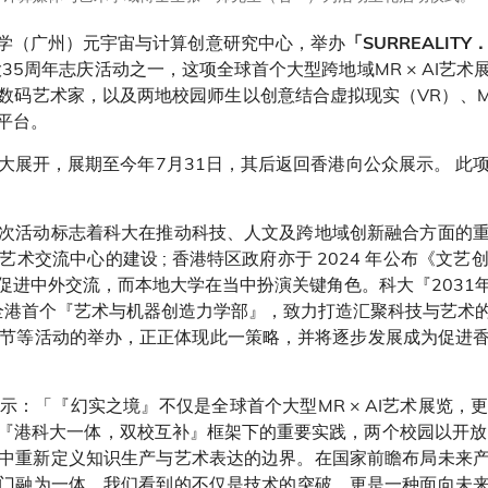
学（广州）元宇宙与计算创意研究中心，举办
「SURREALI
大35周年志庆活动之一，这项全球首个大型跨地域MR × AI艺
数码艺术家，以及两地校园师生以创意结合虚拟现实（VR）、MR
平台。
大展开，展期至今年7月31日，其后返回香港向公众展示。 此
次活动标志着科大在推动科技、人文及跨地域创新融合方面的
术交流中心的建设 ; 香港特区政府亦于 2024 年公布《文
促进中外交流，而本地大学在当中扮演关键角色。科大『2031
立全港首个『艺术与机器创造力学部』，致力打造汇聚科技与艺术
AI电影节等活动的举办，正正体现此一策略，并将逐步发展成为促
示：「『幻实之境』不仅是全球首个大型MR × AI艺术展览
『港科大一体，双校互补』框架下的重要实践，两个校园以开放
中重新定义知识生产与艺术表达的边界。在国家前瞻布局未来
门融为一体，我们看到的不仅是技术的突破，更是一种面向未