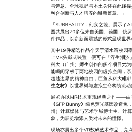
与诗意、全球视野与本土关怀在此碰撞
融合创新与人才培养的崭新篇章。」
「SURREALITY．幻实之境」展
园共展出70多位来自美国、德国、俄
件作品，以崭新而震撼的形式呈现世界
其中19件精选作品今天于清水湾校园
上MR头戴式装置，便可在「浮生潮汐
科大（广州）师生创作的多个项目尤为
能瞬间穿梭于两地校园的虚拟空间，亲
超越边界的精神自由，巨鱼从科大毗邻
以世界树与虚拟生命构筑流动
生之树》
展览亦以MR技术重现经典之作——
绿色荧光基因改造兔
《GFP Bunny》
州）计算媒体与艺术学域博士生、计
象，为展览增添人类对未来的憧憬。
现场亦展出多个VR数码艺术作品，亮