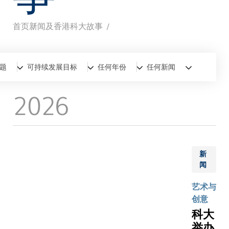
首页
新闻及香港科大故事
面
包
全部
新闻
香港科大故事
题
可持续发展目标
任何年份
任何新闻
屑
2026
新
闻
艺术与
创意
科大
举办