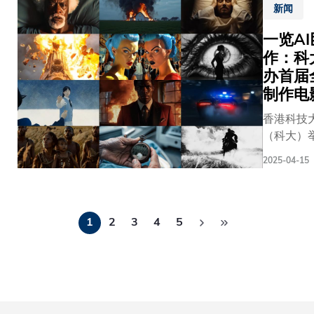
中心的舞
嘉宾共
700多部全
时、瑞
的重要国
新闻
觉突破，
——说的
同见证
生成的短
士、蒙
平台地位
电影发展
其年度音
一览AI
这项推
品，最终
古、突
电影节邀
机遇，同
《The 25
作：科
动中华
优秀作品
尼斯等
多位国际
动人的故
Annual
文化传
而出，获
办首届
多个国
视娱乐界
腻的情感
Putnam
承与交
多个奖项。 
家的国
制作电
重量级人
的文化底
County
流的文
中，「最
际知名
担任评审
是电影创
香港科技
Spelling
化盛
片奖」由
音乐
包括两度
取代的核
（科大）
Bee》。
事。叶
奖提名编剧
家。此
获格林美
中华区首
音乐喜剧
玉如校
Kleverov
次音乐
的歌手兼
2025-04-15
利用AI技
期间，吸
长衷心
得，其哲
会着重
员Tia
的100%「
1,800名
感谢苏
片《Memo
融合东
Carrere、
影节」，
到场「观
士澍先
Maker》
分
西方音
Netflix旗
应热烈，
赛」，各
1
2
3
4
5
生的馈
战后人类
乐元
Eyeline
页
球逾80个
者的演出
赠，并
机械附庸
素，涵
Studios首
地区700
忍俊不禁
表示：
界，从而
盖中国
席研究官
AI生成的
音乐厅洋
「适逢
对人类与
音乐、
Paul
品，不少
欢声笑语。 
科大创
关系的深
爵士
Debevec
知名获奖
次音乐剧
校三十
辨，极具A
乐、古
以及2025