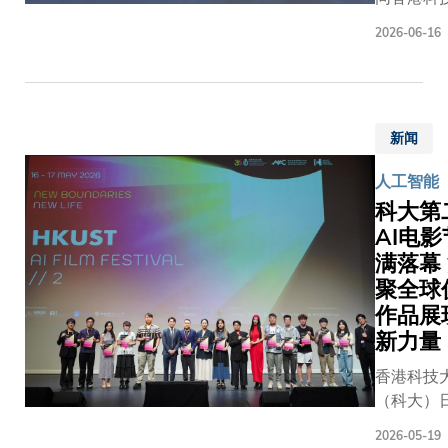
科大李
元宇宙与
兆基图
2026-06-16
心，举办
书馆举
「SURRE
办展
境」混合
览。此
工智能（
次为该
新闻
城市展览。
系列全
周年志庆
套35
人工智能
全球首个
幅珍贵
科大第
× AI艺
墨宝首
AI电
湾校园举
度在香
满落幕
场，率先
港公开
中国内地
聚全球
展出，
家，以及
作品展
其间亦
创意结合
新力量
将举办
（VR）、
汉字书
香港科技
精选作品
法讲
（科大）
为汇聚艺
座，为
逸夫演艺
技的全球
2026-05-19
科大师
满举办第二