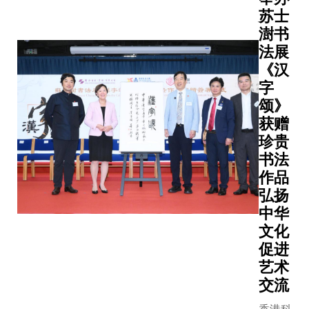
苏士
澍书
法展
《汉
字
颂》
获赠
珍贵
书法
作品
弘扬
中华
文化
促进
艺术
交流
香港科