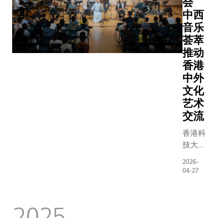
会
幕典礼
作为科大
Gracia
中西
暨作品
校35周年
ALCAIN
音乐
捐赠签
的重点志
《NeoNat
荟萃
署仪式
活动之一
获得；该
于8月
推动
今届AI电
影级超写
1日举
香港
节以「虚
呈现野生
行，由
破界，共
中外
录片影像
科大校
新机」为
文化
合沉浸式
长叶玉
题，增设
法，展现
艺术
如教
个奖项类
之美。除
交流
授、第
别，包括
品外，本
十一及
香港科
佳技术创
亦在本届
十二届
技大学
奖、最佳
中大放异
全国政
（科
机协作奖
港AI电影
2026-
协常委
大）昨
最佳写实
KA TAM
04-27
兼第七
天圆满
索奖及最
《Project
届中国
举行
跨文化对
膺最佳技
2025
书法家
「果敢
奖等。为
奖，他以
协会主
与他的
应新兴创
作短片展