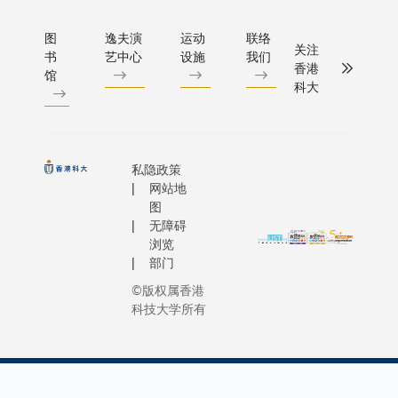
艾美奖提
大人文学
五周
影制作经
典音
年Runwa
和业界翘
迪贝蒂女
年，苏
Jeff
乐、摇
图
逸夫演
运动
联络
AI电影节
关注
进的手笔。
（Mandy
士澍先
Synthesi
书
艺中心
设施
我们
滚乐、
奖得主
香港
入围影片
PETTY）
馆
生慷慨
则凭借
土耳其
Jacob
科大
周六（4月
乐册博士（
捐赠的
《Newton
音乐、
Adler。承
日）在科
Isaac
三十五
Cradle
阿拉伯
接首届电
放映，届
DROSCH
件作
「前沿奖
音乐、
节的成功
将公布最
联合执导
品，恰
而由青年
蒙古音
验，今届A
私隐政策
片、最佳
容讲述六
好与科
叶志祥制
乐、探
网站地
电影节将
前沿奖三
格趣怪的
大的非
以聚焦抗
戈等，
图
一步扩大
得主。 作为大中
生为争夺
无障碍
凡历程
兵半世纪
旨在打
响力，发
华区内首
比赛冠军
浏览
互相辉
历程的短
造一场
为多元化
型比赛，
部门
展浑身解
映，更
《当归》
跨越文
公众文化
「AI电影
不过，这
©版权属香港
承载着
仅摘得「
化与传
事。除加
(AIFF) 
生在塑造
科技大学所有
对大学
叙事奖」
统的音
入围作品
能生成技
特个性之
推动科
获「观众
乐对
映环节外
备受关注
亦周旋于
技与人
奖」。 是次活
话。音
电影节将
程度不输
路上的种
文融合
动为大中
乐会糅
映六部由
际电影节
扎，就如
的深切