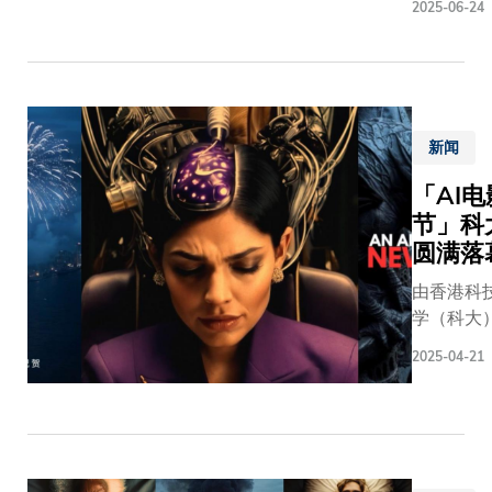
荣誉艺
作潜力。
包括科大
2025-06-24
源远流长
以及科
术与文
届电影节
副主席施
过约两个
大副校
学骑士
收到来自
士、国家
的演变，
长（大
勋章的
80个国家
视总局中
传统已由
学拓
中国民
及地区、
电视香港
用以提升
展）吴
族音乐
千部由资
站长王喜
新闻
的认字能
宏伟教
家、国
及新晋电
生、科大
成为今日
授主礼
际二胡
人、影像
「AI电
学院院长
全国的友
及致
大师果
作者及学
教授、艺
节」科
赛。一众
辞，为
敢继三
提交的作
器创造力
圆满落
选手需要
展览揭
年前在
品，充分
理主任傅
数以千计
开序
由香港科
科大演
映全球对A
授，以及
汇，互相
幕，并
学（科大
出后，
电影创作
界与业界
量，场面
与在场
办的首届「
这次演
高度关注
著名本地
2025-04-21
入胜。 今年，
师生、
电影节」
出还包
蓬勃发展
演唐季礼
这项拼字
文化艺
圆满落幕
括了九
并进一步
应邀担任
登上了香
术界翘
届电影节
位来自
固电影节
宾，分享A
技大学（
楚及社
全球逾80
法国、
为展示AI
透过降低
大）逸夫
会各界
家和地区
比利
动创意表
本及加快