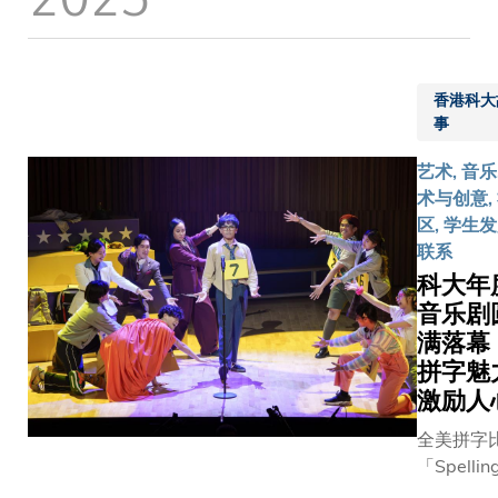
席苏士
朋友
趋势，今
性的AI应
澍先
们」国
电影节亦
构出一个
生、香
际音乐
别增设两
科技掌控
港中文
会。
香港科大
全新参赛
托邦故事
大学前
此次音
事
别，分别
人机协作
校長及
乐会由
AI竖屏短
科大艺术
艺术, 音乐
社会学
科大人
组别，让
创造力学
术与创意,
系荣休
文社会
赛者于当
生欧阳萌
区, 学生
讲座教
科学学
流行的社
得。她的
联系
授金耀
院主
媒体竖屏
《烬舟渡
科大年
基教
办，香
片叙事中
来世界为
音乐剧
授、联
港内地
示创新元
讲述一名
合出版
经贸协
满落幕
素；以及A
分配AI监
（集
会协
拼字魅
音乐组别
故事，细
团）有
办。作
突显AI辅
激励人
人类悲伤
限公司
为首位
作曲在电
与情感的
全美拼字
董事长
获颁法
配乐及叙
电影节邀
「Spellin
傅伟中
国最高
表达中的
嘉宾莅临
Bee」的
先生，