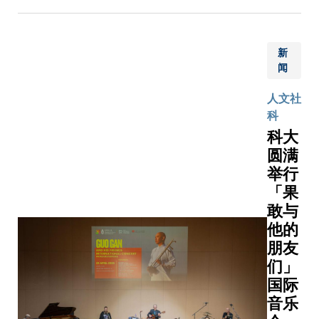
（AI+）
评选，多
产业，并
流。苏
学科创新
作品脱颖
促进中外
士澍书
并积极促
夺得各个
学在当中
法展
新
AI赋能艺
项*。其
科大『20
《汉字
闻
科技的发
佳影片奖
计划』将
颂》由
展。继去
哥电影制
列为重要
人文社
科大、
成功举办
Gabriela
并于202
科
联合出
中华区首
Cardona
个『艺术
科大
版（集
AI电影节
WALTHE
部』，致
圆满
团）有
后，今年
得，其作
与艺术的
限公
举行
接再厉，
《The Afte
具跨学科
司，以
「果
于本周六
of Aphro
意人才。SU
及北京
日（5月1
敢与
融合个人
科大AI
苏士澍
至17日）
他的
神话元素
办，正正
汉字艺
在逸夫演
探讨身份
朋友
并将逐步
术博物
中心举办
特质与转
们」
港中外文
馆联合
二届AI电
题。最佳A
要国际平台
国际
举办。
节
奖则由西班
音乐
展览开
（AIFF）
创作者Javi