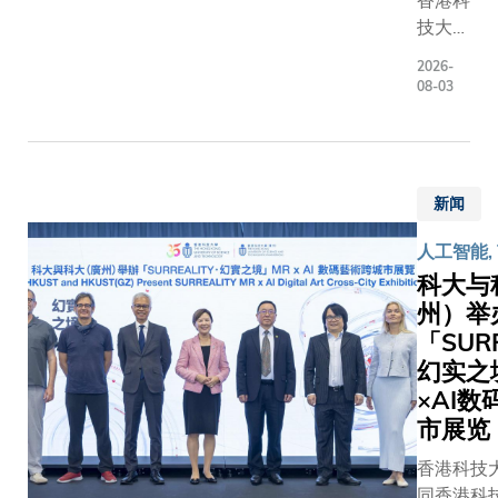
技大学
（科
2026-
大）获
08-03
中国当
代书法
泰斗苏
士澍先
新闻
生慷慨
捐赠
人工智能,
35幅
科大与
《汉字
州）举
颂》系
「SUR
列书法
幻实之
作品，
×AI
并于8
市展览
月1日
至9月
香港科技
7日假
同香港科