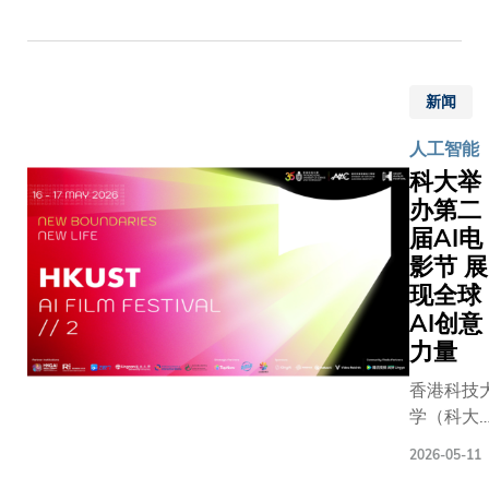
将于明天
生及公
电影节。
（广州）
众提供
大创校35
至今年7月
深入认
的重点志
回香港向
识和鉴
新闻
之一，为
跨城市展
赏中国
的电影节
新科技推
传统文
人工智能
界领袖、
进国际交
化艺术
科大举
作人、学
景。科大
的宝贵
办第二
生及公众
致辞时表
机会，
届AI电
探讨AI如
标志着科
并进一
电影创作
影节 展
人文及跨
步推动
模式。今
现全球
面的重要
大学在
节反应热
国家发表
AI创意
汉字艺
收到来自近
纲要，明
力量
术领域
个国家及
中外文化
的学术
香港科技
1,300份
建设 ; 
研究、
学（科大
品，数量
2024 
文化传
致力推动
多近一倍
产业发展
2026-05-11
播和国
工智能+
国际评审
展多元及
际交