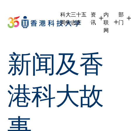
Skip
to
科大三十五
资
内
部
main
周年志庆
讯
联
门
content
网
学生
学生内联网
学术
新闻及香
职员
职员行政内
学术
校友
校友内联网
行政
社交
传媒
式
公众
港科大故
事