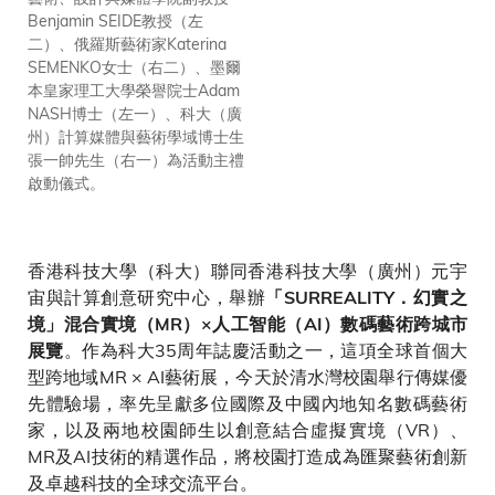
Benjamin SEIDE教授（左
二）、俄羅斯藝術家Katerina
SEMENKO女士（右二）、墨爾
本皇家理工大學榮譽院士Adam
NASH博士（左一）、科大（廣
州）計算媒體與藝術學域博士生
張一帥先生（右一）為活動主禮
啟動儀式。
香港科技大學（科大）聯同香港科技大學（廣州）元宇
宙與計算創意研究中心，舉辦
「SURREALITY．幻實之
境」混合實境（MR）×人工智能（AI）數碼藝術跨城市
。作為科大35周年誌慶活動之一，這項全球首個大
展覽
型跨地域MR × AI藝術展，今天於清水灣校園舉行傳媒優
先體驗場，率先呈獻多位國際及中國內地知名數碼藝術
家，以及兩地校園師生以創意結合虛擬實境（VR）、
MR及AI技術的精選作品，將校園打造成為匯聚藝術創新
及卓越科技的全球交流平台。