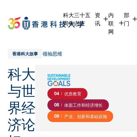
Skip
to
科大三十五
资
内
部
main
周年志庆
讯
联
门
content
网
学生
学生内联网
学术
职员
职员行政内
学术
领袖思维
香港科大故事
校友
校友内联网
行政
科大
社交
传媒
式
公众
与世
04
优质教育
界经
08
体面工作和经济增长
济论
09
产业、创新和基础设施