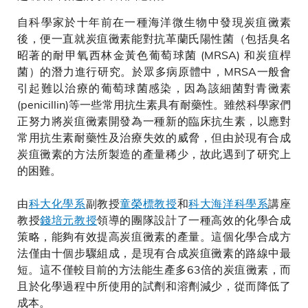
自科學家於十年前在一種海洋微生物中發現炭疽黴素
後，便一直就炭疽黴素能對抗革蘭氏陽性菌（包括臭名
昭著的耐甲氧西林金黃色葡萄球菌 (MRSA) 和炭疽桿
菌）的潛力進行研究。於眾多病原體中，MRSA一般會
引起難以治療的葡萄球菌感染，因為該細菌對青黴素
(penicillin)等一些常用抗生素具有耐藥性。雖然科學家們
正努力將炭疽黴素開發為一種新的臨床抗生素，以應對
常用抗生素耐藥性及治療失效的威脅，但由於現有合成
炭疽黴素的方法所製造的產量稀少，故此遇到了研究上
的困難。
由
科大化學系
副教授
童榮標教授
和
科大海洋科學系
講座
教授
錢培元教授
領導的團隊設計了一種高效的化學合成
策略，能夠有效提高炭疽黴素的產量。這個化學合成方
法僅由十個步驟組成，是現有合成炭疽黴素的路線中最
短。這不僅較目前的方法能生產多63倍的炭疽黴素，而
且於化學過程中所使用的試劑和溶劑減少，從而降低了
成本。