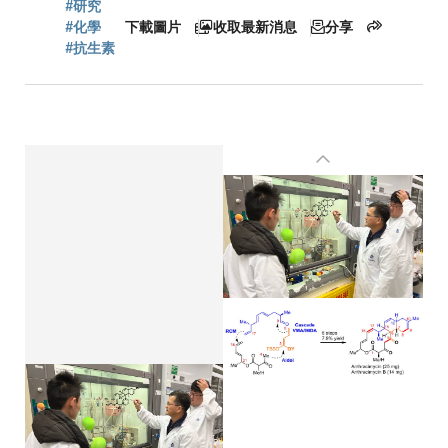
航
#研究
#化學
下載圖片
收取最新消息
分享
#抗生素
連
結