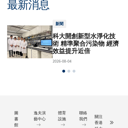
最新消息
新聞
科大開創新型水淨化技
術 精準聚合污染物 經濟
效益提升近倍
2026-08-04
圖
逸夫演
體育
聯絡
關注
書
藝中心
設施
我們
香港
館