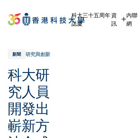
Skip
to
科大三十五周年
資
內聯
main
誌慶
訊
網
content
學生
學
職員
職
校友
校
研究與創新
新聞
傳媒
科大研
公眾
究人員
開發出
嶄新方