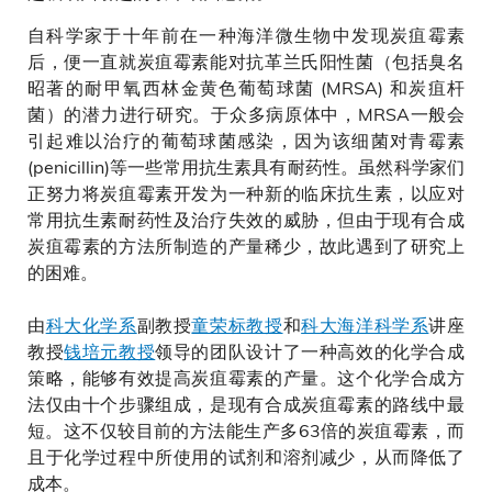
自科学家于十年前在一种海洋微生物中发现炭疽霉素
后，便一直就炭疽霉素能对抗革兰氏阳性菌（包括臭名
昭著的耐甲氧西林金黄色葡萄球菌 (MRSA) 和炭疽杆
菌）的潜力进行研究。于众多病原体中，MRSA一般会
引起难以治疗的葡萄球菌感染，因为该细菌对青霉素
(penicillin)等一些常用抗生素具有耐药性。虽然科学家们
正努力将炭疽霉素开发为一种新的临床抗生素，以应对
常用抗生素耐药性及治疗失效的威胁，但由于现有合成
炭疽霉素的方法所制造的产量稀少，故此遇到了研究上
的困难。
由
科大化学系
副教授
童荣标教授
和
科大海洋科学系
讲座
教授
钱培元教授
领导的团队设计了一种高效的化学合成
策略，能够有效提高炭疽霉素的产量。这个化学合成方
法仅由十个步骤组成，是现有合成炭疽霉素的路线中最
短。这不仅较目前的方法能生产多63倍的炭疽霉素，而
且于化学过程中所使用的试剂和溶剂减少，从而降低了
成本。