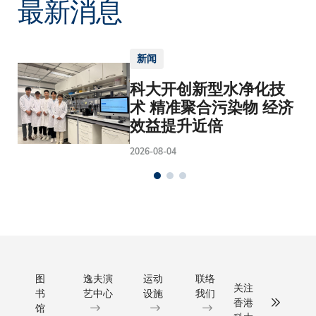
最新消息
新闻
科大开创新型水净化技
术 精准聚合污染物 经济
效益提升近倍
2026-08-04
图
逸夫演
运动
联络
关注
书
艺中心
设施
我们
香港
馆