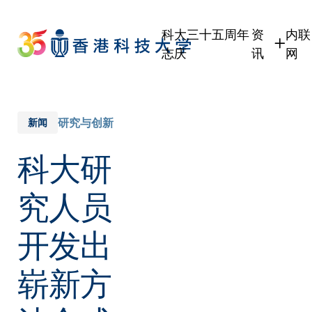
Skip
to
科大三十五周年
资
内联
main
志庆
讯
网
content
学生
学
职员
职
校友
校
研究与创新
新闻
传媒
科大研
公众
究人员
开发出
崭新方