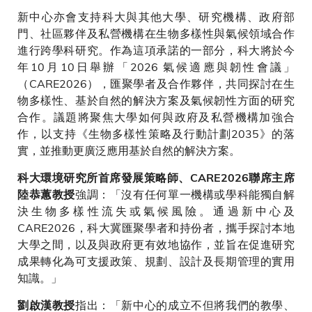
新中心亦會支持科大與其他大學、研究機構、政府部
門、社區夥伴及私營機構在生物多樣性與氣候領域合作
進行跨學科研究。作為這項承諾的一部分，科大將於今
年10月10日舉辦「2026 氣候適應與韌性會議」
（CARE2026），匯聚學者及合作夥伴，共同探討在生
物多樣性、基於自然的解決方案及氣候韌性方面的研究
合作。議題將聚焦大學如何與政府及私營機構加強合
作，以支持《生物多樣性策略及行動計劃2035》的落
實，並推動更廣泛應用基於自然的解決方案。
科大環境研究所首席發展策略師、CARE2026聯席主席
強調：「沒有任何單一機構或學科能獨自解
陸恭蕙教授
決生物多樣性流失或氣候風險。通過新中心及
CARE2026，科大冀匯聚學者和持份者，攜手探討本地
大學之間，以及與政府更有效地協作，並旨在促進研究
成果轉化為可支援政策、規劃、設計及長期管理的實用
知識。」
指出：「新中心的成立不但將我們的教學、
劉啟漢教授