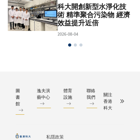
科大開創新型水淨化技
術 精準聚合污染物 經濟
效益提升近倍
2026-08-04
圖
逸夫演
體育
聯絡
關注
書
藝中心
設施
我們
香港
館
科大
私隱政策