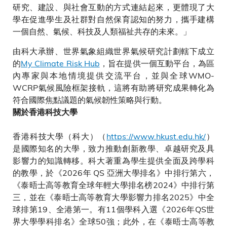
研究、建設、與社會互動的方式連結起來，更體現了大
學在促進學生及社群對自然保育認知的努力，攜手建構
一個自然、氣候、科技及人類福祉共存的未來。」
由科大承辦、世界氣象組織世界氣候研究計劃轄下成立
的
My Climate Risk Hub
，旨在提供一個互動平台，為區
內專家與本地情境提供交流平台，並與全球WMO-
WCRP氣候風險框架接軌，這將有助將研究成果轉化為
符合國際焦點議題的氣候韌性策略與行動。
關於香港科技大學
香港科技大學（科大）（
https://www.hkust.edu.hk/
）
是國際知名的大學，致力推動創新教學、卓越研究及具
影響力的知識轉移。科大著重為學生提供全面及跨學科
的教學，於《2026年 QS 亞洲大學排名》中排行第六，
《泰晤士高等教育全球年輕大學排名榜2024》中排行第
三，並在《泰晤士高等教育大學影響力排名2025》中全
球排第19、全港第一。有11個學科入選《2026年QS世
界大學學科排名》全球50強；此外，在《泰晤士高等教