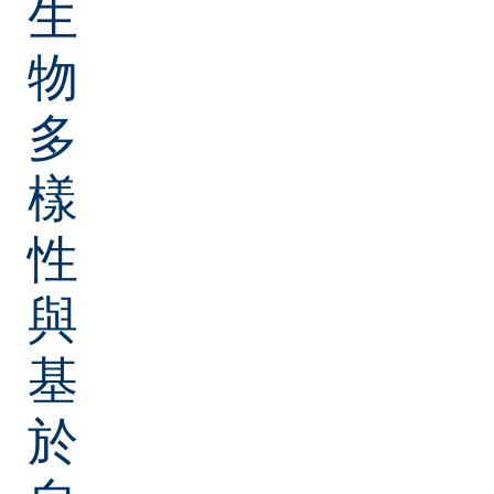
生
物
多
樣
性
與
基
於