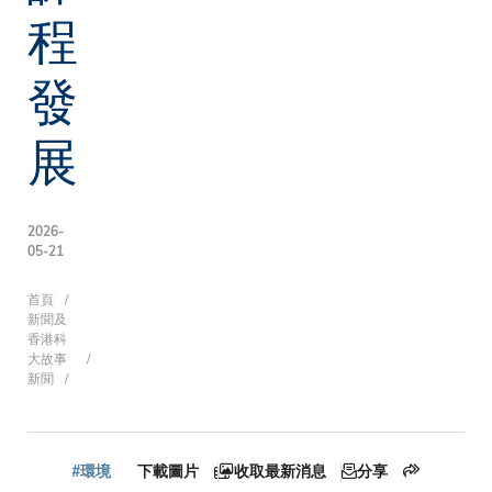
程
發
展
2026-
05-21
導
首頁
新聞及
香港科
大故事
新聞
航
#環境
下載圖片
收取最新消息
分享