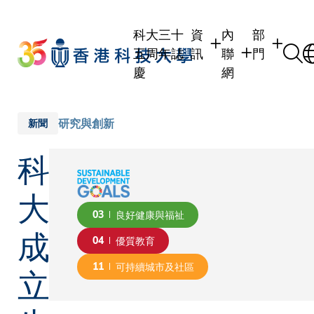
Skip
to
科大三十
資
內
部
main
五周年誌
訊
聯
門
content
慶
網
學生
學生內聯網
學術部門
職員
職員行政內聯網
學術課程
研究與創新
新聞
校友
校友內聯網
行政部門
科
社交平台
傳媒
式
公眾
大
03
良好健康與福祉
成
04
優質教育
立
11
可持續城市及社區