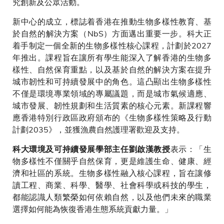
究創新及公眾活動。
新中心的成立，標誌着香港在推動生物多樣性教育、基
於自然的解決方案（NbS）方面邁出重要一步。科大正
着手制定一個全新的生物多樣性核心課程，計劃於2027
年推出。課程旨在讓所有學生能深入了解香港的生物多
樣性、自然保育重點，以及基於自然的解決方案在提升
城市韌性和可持續發展中的角色。這凸顯出生物多樣性
不僅是環境專業領域的專屬議題，而是城市氣候適應、
城市發展、韌性規劃和生活質素的核心元素。新課程響
應香港特別行政區政府頒布的《生物多樣性策略及行動
計劃2035》，並獲漁農自然護理署歡迎及支持。
表示：「生
科大環境及可持續發展學部主任劉啟漢教授
物多樣性不僅關乎自然保育，更是維護生命、健康、經
濟和社區的系統。生物多樣性融入核心課程，旨在讓修
讀工程、商業、科學、醫學、社會科學或科技的學生，
都能認識人類繁榮如何依賴自然，以及他們未來的職業
選擇如何能為恢復香港生態系統貢獻力量。」