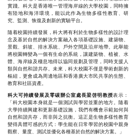
實踐。科大是香港唯一管理海岸線的大學校園，同時擁
有陸地和海洋環境，能以此作為生物多樣性教育、研
究、監測、恢復及創新的實驗平台。
隨着校園持續發展，科大將有利於生物多樣性的設計理
念及基於自然的解決方案融入各項基礎設施、建築物、
景觀、斜坡、排水系統、戶外空間及沿岸地帶。此舉能
將校園轉變為一個有生命的系統，讓建築物、植被、水
體、海岸線及棲息地得以協同規劃及管理，同時支援人
類與自然和諧共存。未來，科大校園不僅是學術創新的
樞紐，更會成為周邊地區和香港廣大市民共享的生態、
教育和社區資產。
表示：
科大可持續發展及零碳辦公室處長梁啓明教授
「科大校園本身就是一個測試與學習並重的地方。隨着
大學持續興建和更新基礎設施，我們有機會示範如何與
自然和諧共存，而非與之抗衡。這正是生物多樣性教育
變得具體可感的方式：學生能在日常學習的校園中親身
觀察、量度、測試並優化各種基於自然的解決方案。」