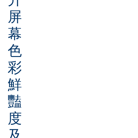
屏
幕
色
彩
鮮
豔
度
及