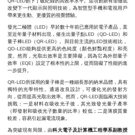
QR-LED創下了破紀錄的高效率水平。這項創新有望徹底
改變下一代顯示與照明技術，為智慧型手機和電視用戶
帶來更生動、更優質的視覺體驗。
發光二極體（LED）早於數十年前已應用於電子產品，直
至近年量子材料出現，催生出量子點LED（QD-LED）和
量子棒LED（QR-LED）。與目前主流的LED技術相比，
QD-LED能夠提供更高的色純度（顏色鮮豔程度）和亮
度。然而，光取出效率是主要障礙，因為它為外部量子
效率（EQE）設定了根本性的上限，從而阻礙了性能的進
一步提升。
QR-LED所採用的量子棒是一種細長形的納米晶體，具有
獨特的光學特性。通過改良設計，可優化光的發射方
向，從而提高光取出效率。然而，QR-LED面臨兩大技術
挑戰：一是材料在吸收光子後，其光致發光量子產率
（即發射和吸收光子數量的比率）較低；二是薄膜質量
較差，容易引起漏電流現象。
為突破現有局限，由
科大電子及計算機工程學系副教授