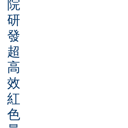
院
研
發
超
高
效
紅
色