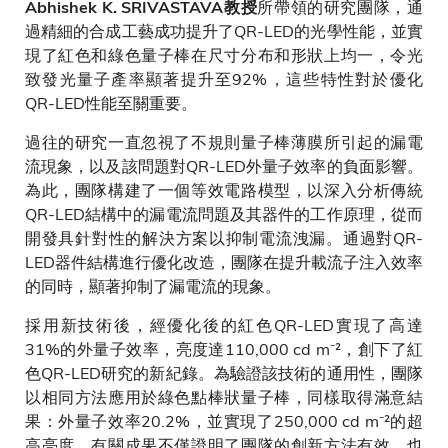
所帶領的研究團隊，通
Abhishek K. SRIVASTAVA教授
過精細的合成工藝成功提升了QR-LED的光學性能，並實
現了紅色和綠色量子棒在尺寸分布和形狀上均一，令光
致發光量子產率顯著提升至92%，這些特性對於優化
QR-LED性能至關重要。
過往的研究一直忽視了不規則量子棒薄膜所引起的漏電
流現象，以及該問題對QR-LED外量子效率的負面影響。
為此，團隊構建了一個等效電路模型，以深入分析傳統
QR-LED結構中的漏電流問題及其器件的工作原理，從而
開發具針對性的解決方案以抑制電流洩漏。通過對QR-
LED器件結構進行優化改造，團隊在提升載流子注入效率
的同時，顯著抑制了漏電流的現象。
採用新技術後，經優化後的紅色QR-LED實現了高達
31%的外量子效率，亮度達110,000 cd m⁻²，創下了紅
色QR-LED研究的新紀錄。為驗證該技術的通用性，團隊
以相同方法應用於綠色點棒狀量子棒，同樣取得滿意結
果：外量子效率20.2%，並實現了250,000 cd m⁻²的超
高亮度。有關成果不僅證明了團隊的創新方法有效，也