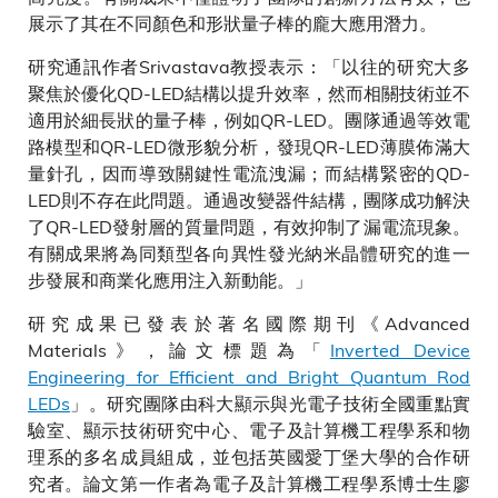
展示了其在不同顏色和形狀量子棒的龐大應用潛力。
研究通訊作者Srivastava教授表示：「以往的研究大多
聚焦於優化QD-LED結構以提升效率，然而相關技術並不
適用於細長狀的量子棒，例如QR-LED。團隊通過等效電
路模型和QR-LED微形貌分析，發現QR-LED薄膜佈滿大
量針孔，因而導致關鍵性電流洩漏；而結構緊密的QD-
LED則不存在此問題。通過改變器件結構，團隊成功解決
了QR-LED發射層的質量問題，有效抑制了漏電流現象。
有關成果將為同類型各向異性發光納米晶體研究的進一
步發展和商業化應用注入新動能。」
研究成果已發表於著名國際期刊《Advanced
Materials》，論文標題為「
Inverted Device
Engineering for Efficient and Bright Quantum Rod
LEDs
」。研究團隊由科大顯示與光電子技術全國重點實
驗室、顯示技術研究中心、電子及計算機工程學系和物
理系的多名成員組成，並包括英國愛丁堡大學的合作研
究者。論文第一作者為電子及計算機工程學系博士生廖