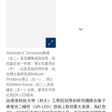
Abhishek K. Srivastava教授
團隊開發的紅色QR-LED刷新光
（右二）及其團隊成員合照，包
取出效率紀錄，高達31%。
括論文第一作者、博士生廖澤兵
（中），以及其他共同作者，包
括博士後研究員Maksym
Prodanov博士（右一）、博士
生Mallem Kumar（左二）及宋
建欣（左一）合照。廖澤兵手持
紅色QR-LED樣本。
由香港科技大學（科大）工學院領導的研究團隊在量子
棒發光二極管（QR-LED）技術上取得重大進展，為紅色