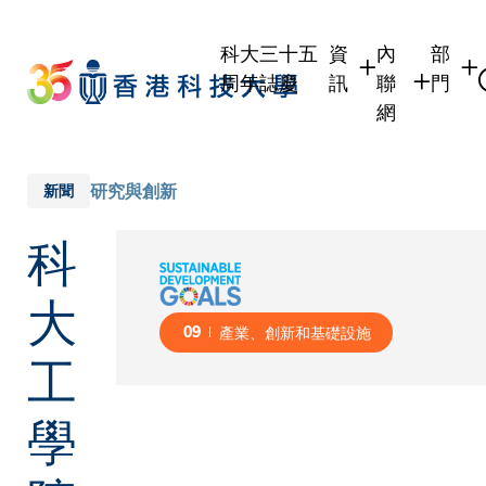
Skip
to
科大三十五
資
內
部
main
周年誌慶
訊
聯
門
content
網
學生
學生內聯網
學術
職員
職員行政內
學術
研究與創新
新聞
校友
校友內聯網
行政
科
社交
傳媒
式
公眾
大
09
產業、創新和基礎設施
工
學