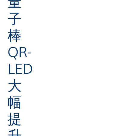
量
子
棒
QR-
LED
大
幅
提
升