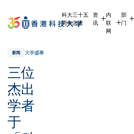
Skip
to
科大三十五
资
内
部
main
周年志庆
讯
联
门
content
网
学生
学生内联网
学术
职员
职员行政内
学术
大学盛事
新闻
校友
校友内联网
行政
三位
社交
传媒
式
公众
杰出
学者
于