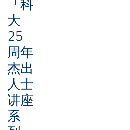
「科
大
25
周年
杰出
人士
讲座
系