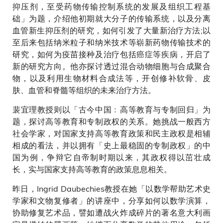
抑压剂，至受药物传输控制系统的发展及组织工程基
础」为题，介绍他初期就大分子的传输系统，以及分离
血管新生抑压剂的研究，如何引发了大量新治疗方法;以
至后来包括纳米粒子和纳米技术等崭新药物传输技术的
研究，如何为疫苗接种及治疗包括癌症等疾病，开启了
新的研究方向。他亦探讨透过混合动物细胞与合成聚合
物，以及利用生物材料合成法等，开创修补软骨、皮
肤、血管和脊髓等组织的未来治疗方法。
裴宜理教授则以「古今中国﹕高等教育与专制回归」为
题，探讨高等教育和专制政权的关系。她挑战一般西方
社会学家，对国家支持高等教育政策和民主政权是相辅
相成的看法，并以拥有「史上最稳固的专制政权」的中
国为例，争辩它自帝制时期以来，其政权得以茁壮成
长，实与国家支持高等教育的政策息息相关。
昨日，Ingrid Daubechies教授在她「以数学帮助艺术史
学家和文物复修者」的讲座中，分享如何以数学演算，
协助修复艺术品，譬如遭战火炸成碎片的著名意大利画