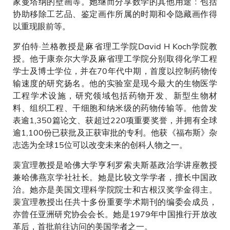
家曼塔纳的壁画等。她继而分享数学的其他用途﹕包括
协助移除工艺品、鉴定画作所属的时期和令隐藏画作得
以重现眼前等。
罗伯特·兰格教授是麻省理工学院David H Koch学院教
授。他于康奈尔大学及麻省理工学院分别取得化学工程
学士及博士学位，并在70年代中期，首度以控制药物传
输速度的研究扬名。他的实验室是现今最大的生物医学
工程学术设施，研究领域包括药物开发、新型生物材
料、组织工程、干细胞和纳米级的药物传输等。他曾发
表逾1,350篇论文、获超过220项重要奖誉，并拥有全球
逾1,100份已获批及正获审批的专利。他获《福布斯》杂
志选为全球15位可以改变未来的创科人物之一。
裴宜理教授是哈佛大学亨利罗索夫斯基政治学讲座教授
兼哈佛燕京学社社长。她是比较文学学者，擅长中国政
治。她亦是美国文理科学院院士和古根汉奖学金得主。
裴宜理教授出任共十多份重要学术期刊的编委会成员，
亦曾任亚洲研究协会会长。她是1979年中国推行开放改
革后，首批前往访问的美国学者之一。