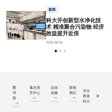
新闻
科大开创新型水净化技
术 精准聚合污染物 经济
效益提升近倍
2026-08-04
图
逸夫演
运动
联络
关注
书
艺中心
设施
我们
香港
馆
科大