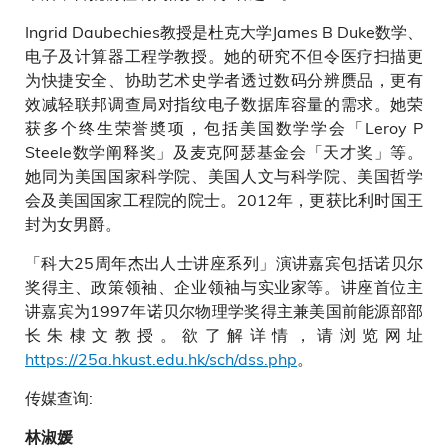
Ingrid Daubechies教授是杜克大学James B Duke数学、
电子及计算器工程学教授。她的研究不但令医疗扫描更
为快捷安全、协助艺术史学者透过数码分辨赝品，更有
效减轻联邦调查局对指纹电子数据库容量的需求。她荣
获多个终生荣誉奬项，包括美国数学学会「Leroy P
Steele数学阐释奖」及麦克阿瑟基金会「天才奖」等。
她同为美国国家科学院、美国人文与科学院、美国哲学
会及美国国家工程院的院士。2012年，更获比利时国王
封为女男爵。
「科大25周年杰出人士讲座系列」演讲嘉宾包括诺贝尔
奖得主、政策领袖、企业领袖与实业家等。讲座首位主
讲嘉宾为1997年诺贝尔物理学奖得主兼美国前能源部部
长朱棣文教授。欲了解详情，请浏览网址
https://25a.hkust.edu.hk/sch/dss.php
。
传媒查询:
林淑媛