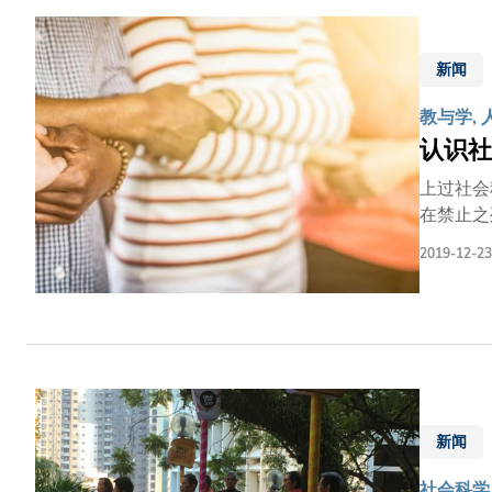
新闻
教与学, 
认识社
上过社会
在禁止之
或许对此
2019-12-23
样地引人入胜，让同学全情投
学」的教
最低工资
风化雨的
予一位长期
当年在英
自己圆梦
新闻
本的一面
士学位，自此投身社会学的教学
社会科学,