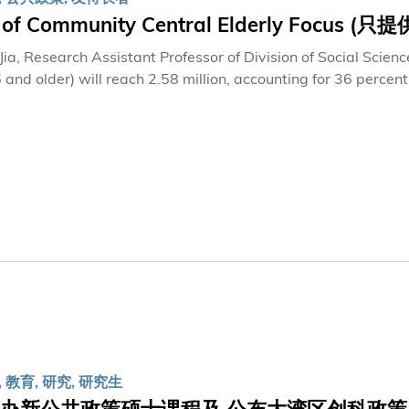
程，使之更贴近学生的个人生活。他说：「相对教授社会科学作为一门技巧
 of Community Central Elderly Focus 
一样，令他们担忧和不安的事情多不胜数：学业成绩、工作、金
己的行为怎样影响他人」。他解释：「对社会学有认识的人，明
Research Assistant Professor of Division of Social Science, HKUST By 2064, Hong Kong's nu
选择有限，人性更有软弱的一面，我们需要在缺乏完整信息的情
 older) will reach 2.58 million, accounting for 36 percent of the population. Today th
derly living in poverty. These staggering figures pose severe challenges to our society, thus studying
 of Hong Kong's elderly is vital to developing the right solutions. Since 2010, our Center for Ap
 Research team at HKUST has been conducting surveys of 3,
he Hong Kong Panel Study of Social Dynamics), looking into 
overnment and social policies are influencing families.
 教育, 研究, 研究生