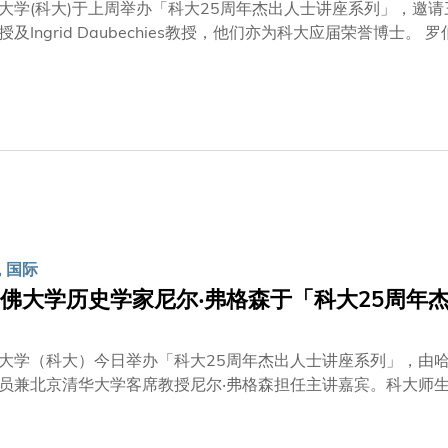
大学(科大)于上周举办「科大25周年杰出人士讲座系列」，邀
rid Daubechies教授，他们亦为科大应届荣誉博士。 罗伯特·兰格教授以「生物材料与生物科技：从血管新生抑压
药物传输控制系统的发展及组织工程基础」为题，介绍他初期就
量新治疗方法;以至后来包括纳米粒子和纳米技术等崭新药物传
研究方向。他亦探讨透过混合动物细胞与合成聚合物，以及利用
教育与专制回归」为题，探讨高等教育和专制政权的关系。她挑战一般西方
，对国家支持高等教育政策和民主政权是相辅相成的看法，并以
得以茁壮成长，实与国家支持高等教育的政策息息相关。 昨日，Ingrid Daubechies教授在她「以数学帮助
物复修者」的讲座中，分享如何以数学演算，协助修复艺术品，
学的其他用途﹕包括协助移除工艺品、鉴定画作所属的时期和令隐藏画作得以重现
vid H Koch学院教授。他于康奈尔大学及麻省理工学院分别
 国际
度的研究扬名。他的实验室是现今最大的生物医学工程学术设施
级的药物传输等。他曾发表逾1,350篇论文、获超过220项重要
佛大学历史学家尼尔‧弗格森于「科大25周年
斯》杂志选为全球15位可以改变未来的创科人物之一。
大学（科大）今日举办「科大25周年杰出人士讲座系列」，由哈
兼北京清华大学客席教授尼尔‧弗格森担任主讲嘉宾。科大师生踊跃参与讲座，反应
历史教训」为题发表演说，为下任美国总统分析历史的忠告。弗
外交政策作出评论，他最广为人知的著作包括《货币崛起》以及《