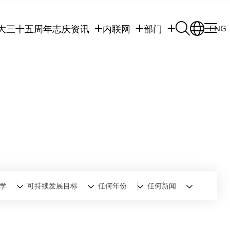
大三十五周年志庆
资讯
内联网
部门
ENG
学生
学生内联网
学术部门
职员
职员行政内联网
学术课程
校友
校友内联网
行政部门
社交平台及应用程
传媒
式
公众
学
可持续发展目标
任何年份
任何新闻