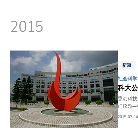
的最新著作
传记作家，
《虚拟的
2015
悲怜》以
2004
年艾美奖
济新闻奖(
新闻
社会科学
科大公
香港科技
门议题─香港未来的民主发展路向。 
Care
2015-02-14
括公民党
Carey教授。 负责筹办论坛的公共政策领导才能培训课程总监余珍珠教授表示，论坛为
落实普选交流看法。 科大公共政策领导才能培训课程专