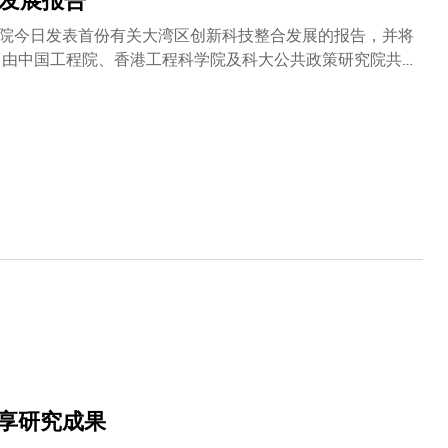
策发展报告
院今日发表首份有关大湾区创新科技整合发展的报告，并将
共
，亦就此向政府提出实质建议。研究报告提及，香港政府
、开发投资与培训，以促进小型企业的创新科技发展，亦列
分析方面的知识，另一方面透过于政府机关、非牟利组织及私
(capstone project)，让学员以团队合作形式，
深创新科技园等计划先后落实，未来将需要大量与科学、技
年全日制研究生课程。 课程要求同学修读共
程涵盖大学五个学院不同范畴，有助拓阔学生视野。学部将
法亦同时为政府、非牟利组织以及私人机构带来一系列有关
和实现社会可持续发展方面的潜力，公共政策将越趋重
享研究成果