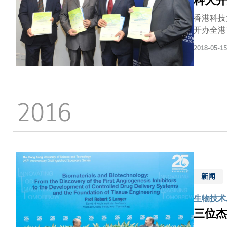
科大开
香港科技
开办全港首个专
同完成的
2018-05-15
「无为而
出香港及大湾区城市应加
策硕士课
人机构等
2016
解决公营
术、创新，
48个学
于5月21日在科大商
大拓宽了
道德、体
要。」
新闻
生物技术,
三位杰