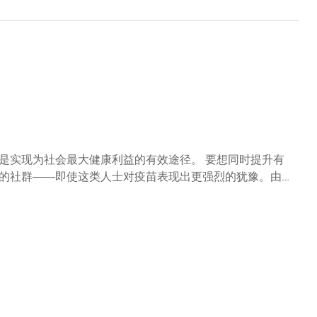
会最大健康利益的有效途径。 要想同时提升有
的社群——即使这类人士对疫苗表现出更强烈的犹豫。由香
VANS教授和清华大学的李勇教授共同领导的国际研究团队，设
该模型揭示了在复杂的流行病环境中平衡多种伦理价值的关
究团队设计了一个会考虑出行行为和人口属性差异的流行病
小区层面的整合，使团队能够更真实地描述不同人群的混合
们为了生计必须维持原来的小区流动水平，这使他们面临更
染和传播病毒，这也使他们成为接种疫苗、阻断疫情传播的