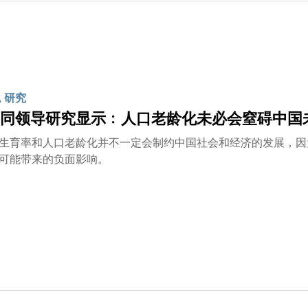
计划仅基于年龄或年龄与职业的组合来设计；美国部分地区采用
无法捕获出行行为导致的传播和暴露于新型冠状病毒的不同可能
，透过分配疫苗给最弱势的群体，有限的疫苗资源便能被充分利
粗粒度的聚合出行数据，从而消除了个人私隐泄露的担忧。事实
隐或其他问题。
 研究
同领导研究显示﹕人口老龄化未必会窒碍中国
生育率和人口老龄化并不一定会制约中国社会和经济的发展，因
可能带来的负面影响。