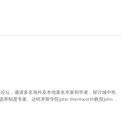
顾问亨利·基辛格的生平事迹。 弗格森教授为著名
y Book of the Year图书奖，而他编着的另一本散文集
获好评的著作《第一次世界大战 1914-1918，战争的
2010年出版的《顶级金融家》。 弗格森教授于
奖制片家，他的美国公共电视网《货币崛起》系列获得2009
务奖(2010)、海耶克终身成就奖(2012)以及艾哈德经
日举办论坛，邀请多名海外及本地著名专家和学者，探讨城中热
校董会前主席罗康瑞博士会主持讨论环节，参与讨论的嘉宾包
会科学部成名教授、立法会主席曾钰成议员，以及John M