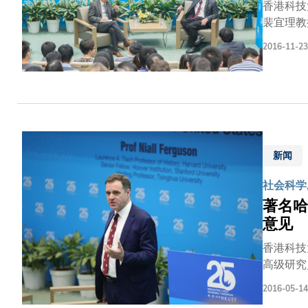
香港科技
裴宜理教授及Ing
剂，至受
2016-11-23
引发了大
启了新的
织的未来治疗方法。 裴宜理教授则以「古今中国﹕高等
社会学家
时期以来，其政权
学家和文
继而分享数
新闻
学院Da
社会科学,
物传输速
胞和纳米
著名哈
获《福布
意见
香港科技
高级研究员
统的六个
2016-05-14
奥巴马的