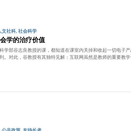
人文社科, 社会科学
会学的治疗价值
科学部谷志良教授的课，都知道在课室内关掉和收起一切电子产
列。对此，谷教授有其独特见解：互联网虽然是教师的重要教学
心生抗拒，但却鲜有投诉。这是因为谷教授在堂上安排了大量意
入课堂。 虽然规矩森严，但这位社会科学教育副教授却是科大最受学生敬爱的老师之一。其「从做中
学理念，结合「反转教室」授课模式，深受同学欢迎。举例说，
过活，或透过分析传媒及社交媒体了解性别歧视问题，此举有助同学
热诚，以及在持续改良和革新授课方法上的贡献，使谷教授获颁
尽心教学、矢志追求卓越、循循善诱、启导后学和激励他人持续向前的杰出教员。 谷教授
国杜伦大学修业之初，其实极之讨厌这个学科。少年时期的他满
，岂知事与愿违。他忆述：「社会学最初给我的印象，就是非常
，尤其是民族志，他才开始懂得欣赏这学科的实用价值。谷教授
工作。 谷教授1992年首次加入科大，其后一度外闯增广见闻。他于2008年回归科大，致力优化社
 公共政策, 友待长者