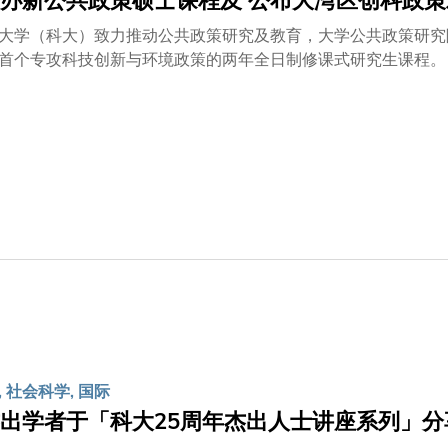
办新公共政策硕士课程及 公布大湾区创科政
大学（科大）致力推动公共政策研究及教育，大学公共政策研究
攻科技创新与环境政策的两年全日制修课式研究生课程。 由中国工程院、香港工程科学院及科大公共政策研究院
研究报告，除列举香港若不加快步伐发展创新科技将面临的风险
治」的管治模式已不合时宜，政府必须牵头，透过政策带动研究
强合作的策略发展领域。 在教学方面，科大将于2018年9月起，开办一个为期两年、崭新的全日制公共政
程(MPP)，一方面透过包括数据分析等学科，巩固学员于政策
实习机会，培育学员领导与决策技巧。课程亦包含一个为期一年的专题项目
机构及私人企业所面对的挑战与难题。随着大湾区以及落马洲港
以及环境政策等范畴相关的人才，MPP正是全港首个提供这些专修范畴的两
分，当中一半为公共政策核心课程，另一半为选修课程。选修课
学院中环中心举办课程简介会。 负责开办课程的科大公共政策学部署理主任吴逊教授表示：「虽然科技的进步大
应对包括气候变化及老龄化等全球挑战的政策思路，这些创新方
制及法律方面等复杂议题。因此，要进一步开启科技于改善生活
 社会科学, 国际
出学者于「科大25周年杰出人士讲座系列」分