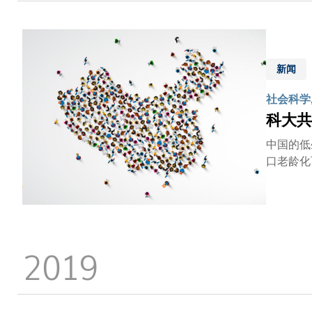
疫苗接种
此，它仍
的针对性
型仅使用
新闻
必担心私
社会科学,
科大共
中国的低
口老龄化
2019