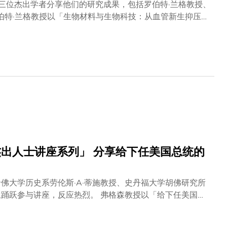
请三位杰出学者分享他们的研究成果，包括罗伯特·兰格教授、
大分子的传输系统，以及分离血管新生抑压剂的研究，如何
输技术的研究，如何为疫苗接种及治疗包括癌症等疾病，开
生物材料合成法等，开创修补软骨、皮肤、血管和脊髓等组
拥有「史上最稳固的专制政权」的中国为例，争辩它自帝制
艺术史
譬如遭战火炸成碎片的著名意大利画家曼塔纳的壁画等。她
眼前等。 罗伯特·兰格教授是麻省理工
取得化学工程学士及博士学位，并在70年代中期，首度以控制药
，研究领域包括药物开发、新型生物材料、组织工程、干细
奖誉，并拥有全球逾1,100份已获批及正获审批的专利。他
杰出人士讲座系列」 分享给下任美国总统的
佛大学历史系劳伦斯·A·蒂施教授、史丹福大学胡佛研究所
热烈。 弗格森教授以「给下任美国总
格森教授经常就前美国总统乔治·布殊以及现任总统巴拉克·
文明:决定人类走向的六大杀手级Apps》，其于去年发表