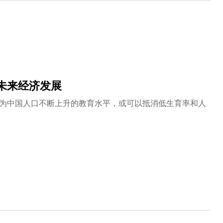
一个社会脆弱性指数来指导疫苗的分配先后次序。尽管如
性。相比之下，该研究提出的模型显著提高了疫苗分配策略
用，实现社会的最大福祉。研究团队还指出，他们的智能模
上，许多优秀的聚合数据源可被用于构建流行病模型，而不
未来经济发展
为中国人口不断上升的教育水平，或可以抵消低生育率和人