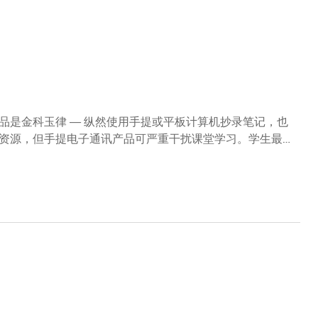
品是金科玉律 — 纵然使用手提或平板计算机抄录笔记，也
资源，但手提电子通讯产品可严重干扰课堂学习。学生最初
见调查、问答比赛、模拟、讨论等具互动性的学习活动，同
他会要求同学监察自己的消费习惯，看看一个家庭能否倚赖
借着阅读或亲身经历对社会议题产生概念。 正是对春
本年度科大「祁敖卓越教学服务奖章」。此奖每年都会颁发
热爱社会学，大概很难想象他
腔理想，立志成为社工，修读社会学，就是相信这学位有助
抽象，只谈理论，流于意识形态。」直至发现社会学以人为
其后负笈北卡罗来纳大学教堂山分校，取得社会学硕士及博