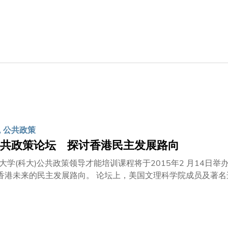
《基辛格1923-1968年：理想主义者》，讲述前美国国务卿兼国家安全
计有14本着作。他首本着作《纸与铁》有份入围竞逐History Toda
历史》则成为英国最畅销书籍。1998年，弗格森教授出版了两本广
及《罗斯柴尔德家族》，后者更夺得沃兹沃思商业历史奖，其他著作亦包括
年获选为《时代杂志》全球100位最具影响力人物之一。他亦是得
最佳纪录片殊荣。弗格森教授的其他奖项包括班杰明·富兰克林公共服
2013)。
, 公共政策
共政策论坛 探讨香港民主发展路向
大学(科大)公共政策领导才能培训课程将于2015年2 月14
论坛上，美国文理科学院成员及著名选举制度专家、达特茅斯学院John Wentworth教授John M
y，将就民主原则及选举制度发表主题演说。瑞安集团主席及科大
主席余若薇女士、行政会议非官守议员召集人林焕光议员、科大社
不同界别的持份者提供对话平台，为香港如何
为高层行政人员和新一代领袖而设，让他们更好地服务社会。该课程结合科