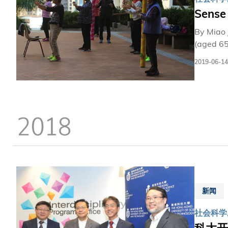
会科学课
Sense
与普通人
「注意自
By Miao Jia, 
右。人的
(aged 65 and
理心。」
with one third of the el
2019-06-14
the well-being
Economic
years (T
various g
2018
新闻
社会科学,