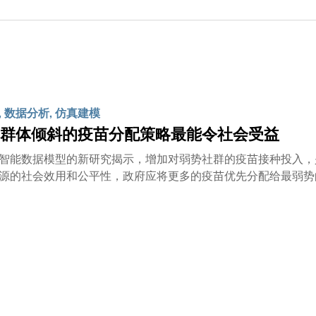
 数据分析, 仿真建模
群体倾斜的疫苗分配策略最能令社会受益
智能数据模型的新研究揭示，增加对弱势社群的疫苗接种投入，是实现为社
源的社会效用和公平性，政府应将更多的疫苗优先分配给最弱势
学（科大）和科大(广州)的许彬教授、芝加哥大学的James E
确预测美国都会区新型冠状病毒案例曲线的传染病模型，并基于
人。这与新型冠状病毒疫情中的情形显然不相符。有见及此，研
捕捉不同小区面临不同疫情风险的程度。出行数据和人口结构在
如，在新型冠状病毒疫情中，低收入家庭的情况会更糟，因为他
。因此，与许多可以在家工作的白领相比，他们有更大的机率感
同时纳入考虑。大多数现有的