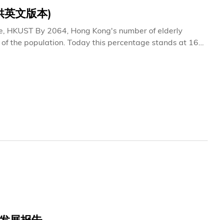
，我更关心其治疗价值。」 谷教授直言，学生
(只提供英文版本)
钱、家庭、友情。 他集中教导同学「从大局着眼」，并
白自己的行为和决定都受到历史、习俗、群体和社会形势左
mber of elderly
况下行事。社会学不但帮助我们了解自己，也让我们培养同
is percentage stands at 16,
plied Social and
200 families, 7,200 adults and 950 children every two
how our society is transformed over time and how