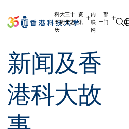
Skip
to
科大三十
资
内
部
main
五周年志
讯
联
门
content
庆
网
学生
学生内联网
学术部门
新闻及香
职员
职员行政内联网
学术课程
校友
校友内联网
行政部门
社交平台
传媒
式
公众
港科大故
事