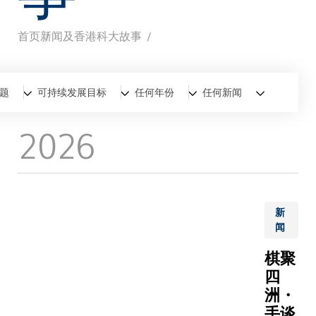
首页
新闻及香港科大故事
面
包
全部
新闻
香港科大故事
题
可持续发展目标
任何年份
任何新闻
屑
2026
新
闻
棋聚
四
洲・
手谈