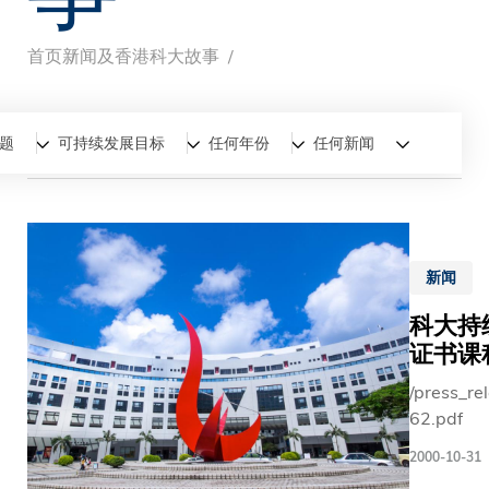
首页
新闻及香港科大故事
面
包
全部
新闻
香港科大故事
题
可持续发展目标
任何年份
任何新闻
屑
新闻
科大持
证书课
/press_re
62.pdf
2000-10-31