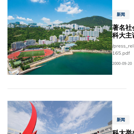
新闻
著名社会科
科大主
/press_re
165.pdf
2000-09-20
新闻
科大举