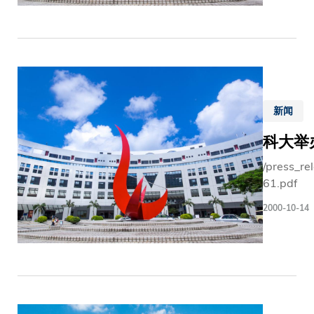
新闻
科大举
/press_re
61.pdf
2000-10-14