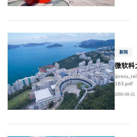
新闻
微软科
/press_re
163.pdf
2000-09-21