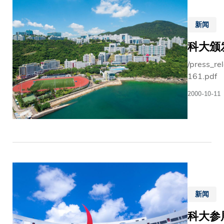
新闻
科大颁
/press_re
161.pdf
2000-10-11
新闻
科大参