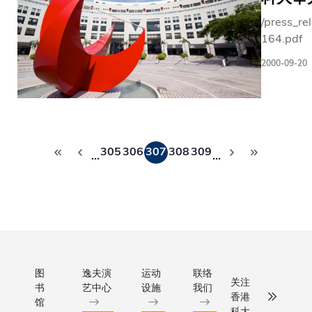
/press_re
164.pdf
2000-09-20
分
305
306
307
308
309
…
…
页
图
逸夫演
运动
联络
关注
书
艺中心
设施
我们
香港
馆
科大