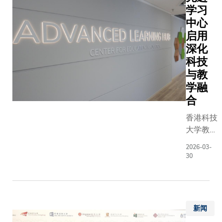
学习
中心
启用
深化
科技
与教
学融
合
香港科技
大学教育
创新中心
2026-03-
主任
30
Sean
McMINN
博士表
示，现今
新闻
教学讲求