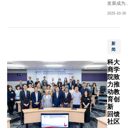
试，通
着行囊
发展成为
的多元化
研成果。
常需要
和装
球人工智
际化的优
2025-10-30
大型专
备，一
枢纽，并
育环境。
业设备
步一脚
合国家「
仅有助学
才能完
印地翻
五五」规
度参与前
成。为
山越
中「人工
研实践项
了让学
岭，终
新
能+」战
培育创新
闻
生更容
于抵达
略，香港
维，扩阔
易接触
山区一
技大学（
视野，也
科大
这类实
条村
大）推出
建设教育
商学
验，科
落。一
破性的
和人才强
院致
大团队
场改变
「Major +
献力量。
力推
以三维
生命的
X」课程
动教
扫描技
旅程，
系，这个
术将校
就此展
育创
新学术框
内风洞
开——
新
让学生能
实验室
他们要
将主修专
回馈
进行数
将遥距
与人工智
社区
码重
医疗的
能、可持