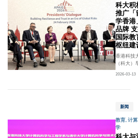
互动，也
科大积
愈来愈重
推广「
视科技辅
学香港
助，这些
品牌 
趋势正改
国际教
变大家对
枢纽建
学习空间
的要求。
香港科技
他指出，
（科大）
随着教学
联同其他
2026-03-13
模式不断
大学教育
演进，教
委员会（
职员与学
会）资助
生对协
携手协办2
作、实践
新闻
年亚太国
与体验式
育协会（
的学习环
教育, 计
APAIE 
境需求也
学
暨展览（ 
愈来愈
科大与
23至27