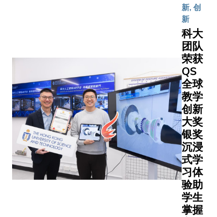
为两校计
神，进一
新, 创
展下，学
科学系的
固香港作
新
生学习模
本科生提
球顶尖教
科大
式有何转
缝衔接的
纽的地位
团队
变。先进
蹊径。参
以卓越学
学习中心
荣获
生将于清
平与策略
结合教学
QS
学或科大
伴关系促
创新、实
第四年课
全球
深层次的
证研究及
毕业后更
教学
交流。科
伙伴协
会直接升
长叶玉如
创新
作，形成
校的硕士
出席APAI
大奖
一个完整
博士学位
2026校
银奖
的循环体
程，进一
坛，与全球
沉浸
系，让具
升学术及
多位高等
式学
潜力的创
水平。合
界领袖以
习体
新教学构
议由科大
手共创全
验助
想由原型
机科学及
祉：应对
学生
设计、试
学系主任
战、卓越
行验证，
掌握
座教授周
新、建立