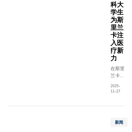
科，两强
校合作关
科大
实验练
手，资源
入新里程
学生
习，深
聚，将为
方更签署
入掌握
为斯
提供更宽
份合作协
机械及
里兰
知识视野
以进一步
航空航
卡注
研环境，
学生交流
天工程
入医
更多能够
及研究项
的重要
疗新
国家与时
两校亦承
概念和
任的卓越
力
可持续发
理论。
年，为中
智慧城市
此创新
在斯里
至全球科
新创业领
方案早
兰卡高
展贡献力
合作。合
前于被
地的哈
量。」杨
目涵盖多
2025-
誉为教
普特莱
11-27
授表示：
面，包括
育界
小镇，
签署战略
研人员设
「奥斯
群峰环
备忘录以
工程学科
卡」的
抱、茶
两校一直
为主题的
2025
园如
个领域积
基金计划
新闻
年QS
茵。一
强合作，
同开办双
全球教
群香港