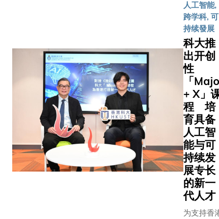
得了丰硕
人工智能,
学位课程
学创新
科技大
果。此次
跨学科, 可
及为东盟
大奖
学（科
签署合作
持续發展
设立奖学
中，荣
大）本
议，进一
「留学香
科大推
获「沉
科生，
焦于人才
周」期间
出开创
浸式体
沐浴在
养，对两
大举办多
性
验学
沁人心
算机学科
动，接待
「Majo
习」组
脾的清
具有重要
400名国
+ X」
别银
新气息
义。在当
学领袖及
程 培
奖。在
中，精
算机学科
伙伴。科
机械及
神为之
育具备
机遇与挑
月27日举
航空航
一振。
人工智
存的时代
园日，吸
天工程
这群年
能与可
下，通过
百名海外
领域，
轻人被
持续发
联合培养
代表到访
包括研
眼前壮
展专长
施贯通式
湾校园，
究飞行
丽的景
模式，将
的新一
了解科大
器气动
色深深
效整合两
新与可持
代人才
力学的
吸引，
资源优势
展项目、
风洞测
他们背
为支持香
学生打造
生活及卓