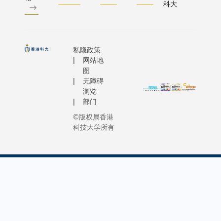
相关的
学生提
「这里
科大
发展等前
embraced
新兴科
供个性
交通不
领域的专
challenge
技，以
化指
便，村
长。除了
leading t
及未来
导，引
民外出
工智能、
Departme
教育趋
私隐政策
导他们
求医困
字媒体与
Industrial
网站地
势等议
逐步完
难重
意艺术等
Engineeri
图
题的讨
成实
重。光
项外，可
无障碍
Decision 
论。
验，确
是前往
续发展亦
浏览
(IEDA) as 
保学生
最近的
热门方向
部门
Head, a r
充分理
诊所就
旨在让学
©版权属香港
had not f
解实验
要跋涉
深入理解
科技大学所有
but has g
的设置
一个多
在推动长
cherish. 
程序和
小时，
经济、环
recently, 
背后理
令许多
与社会福
taken on 
论; 系
村民望
中的关键
ambitiou
统另设
而却
用。学生
endeavor 
有互动
步，错
学习把环
contributi
问答，
失必要
境、社会
Hong Kon
以助深
的医疗
管治原则