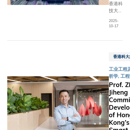
香港科
建，建
希望种
发展等前
技大学
立了以
子带进
领域相结
商学院
AI驱动
斯里兰
合，为国
2025-
于10
的扩增
卡高
推动科技
10-17
月14
实境实
地。
命与产业
至15
验室，
科大学
级培育关
日在清
并采用
生徒步
人才。目
水湾校
数字孪
一个多
前，这一
香港科大
园李兆
生技术
小时，
新课程已
基商学
来提升
抵达哈
超过1,30
工业工程
大楼举
实物与
普特莱
名学生装
析学, 工
办之
虚拟模
的山区
了应对未
Prof.
「引领
型之间
村落，
挑战的跨
Jiheng
未来教
的虚实
为建立
域专业能
Commit
育:校
交互体
远程医
力。科大
Devel
长行政
验，令
疗系统
直引领跨
of Hon
领袖课
学生仿
做准
科教育与
Kong’s
程」圆
如置身
备。
究的发展
满结
实验场
跨越