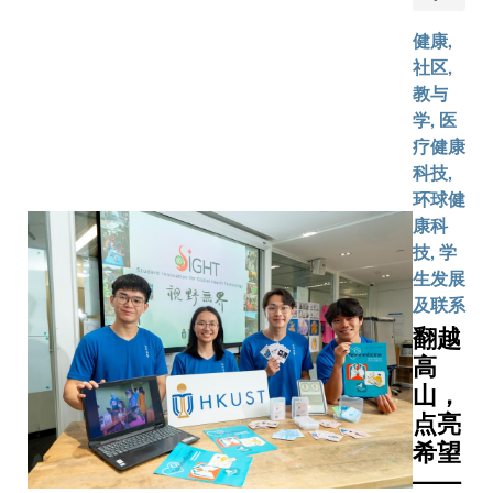
团队，
建立贯通
融的合作框
开发了
健康,
养机制，
以及通过
一个人
社区,
校在计算
合作将科
工智能
教与
资讯科技
果转化为
（AI）
学, 医
开启深度
应用。科
驱动的
疗健康
的重要里
「留学香
增强现
科技,
碑，不仅
周」期间
实平
环球健
双方对高
了由泰国
台。该
康科
人才培养
隆功大学
平台通
技, 学
的共同担
Chulalon
过虚拟
生发展
也标志着
Universit
实验为
及联系
新教育模
校长Wiler
学生提
翻越
迈出坚实
PURIWA
供沉浸
步。两所
高
率领并由
式学习
拥有世界
山，
100人的
体验，
的计算机
代表团。
点亮
让他们
学、人工
团到访科
希望
能够自
和数据科
园，标志
——
主进行