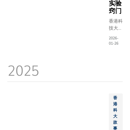
逐步迈向
实验
教授与清
任」为主
广泛应
学计算机
窍门
入交流。
用，过程
任尹霞教
长分享了
香港科
中的主导
表签署，
教育在面
技大学
责任更清
科大首席
球挑战时
（科
晰，推动
长郭毅可
何通过协
2026-
大）工
起来也更
01-26
及清华大
知识外交
学院机
有延续
务委员会
重要作用
械及航
性。为全
任杨斌教
论重点包
2025
空航天
面支持创
场见证签
等院校如
工程学
新教学实
式。郭毅
同建立以
系副系
践，中心
授感谢清
为导向的
主任及
设有四项
学长期以
关系，以
副教授
专属设
支持，并
气候韧性
李建邦
香
施：
示：「此
工智能管
教授及
港
议签署是
共同挑战;
科
博士生
首次与内
放与责任
大
朴廷镇
尖高校在
取得平衡
故
带领的
与研究生
事
立具伦理