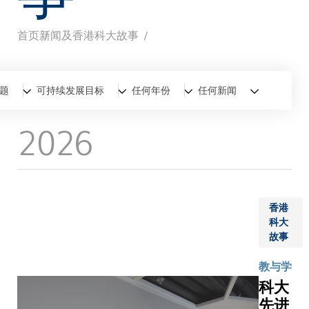
首页
新闻及香港科大故事
面
包
全部
新闻
香港科大故事
题
可持续发展目标
任何年份
任何新闻
屑
2026
香港
科大
故事
教与学
科大
先进