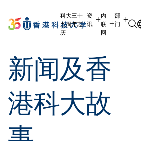
Skip
to
科大三十
资
内
部
main
五周年志
讯
联
门
content
庆
网
学生
学生内联网
学术部门
新闻及香
职员
职员行政内联网
学术课程
校友
校友内联网
行政部门
社交平台
传媒
式
公众
港科大故
事