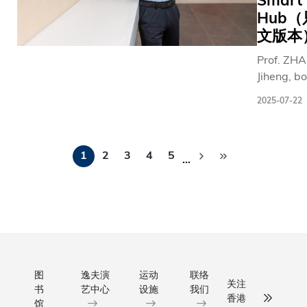
Smart
早在2008
束。是
Hub
景中。
山峦的
年便率先
次课程
学生只
远程医
文版本
立跨学科
汇聚了
需使用
疗科大
程事务处
Prof. ZH
超过
智能手
生物化
并于2023
Jiheng, bo
40位
机或平
学及细
年升格为
Nanjing in
本地中
板电
胞生物
「跨学科
2025-07-22
1970s, i
学校长
脑，毋
学一年
院」，配
himself in
及其代
须任何
级生陈
于2021/2
分
captivati
表，参
专业设
恺俊，
学年推出
1
2
3
4
5
of mathe
…
页
加者反
备，即
是这项
新的
before
应热
可随时
远程医
「Major +
transition
烈，积
进行虚
疗计划
X」延伸
engineeri
极参与
拟风洞
的核心
修课程。
age 23 a
课堂中
实验。
成员。
课程让学
candidate
有关领
平台内
他深知
在核心主
Georgia T
导力发
置的AI
山区居
之外，能
After wor
图
逸夫演
运动
联络
展、青
导师功
民的困
结合人工
关注
书
艺中心
设施
我们
12 years 
年发展
能可为
境：
能、可持
香港
馆
HKUST, h