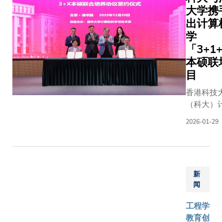
高，弹性
大学携
并通过一
灵活的空
出计算
国际教育
间变得至
合作活动
学
关重要。
力支持同
「3+1
为满足这
行的「留
本硕联
些需求，
港周」，
目
并强化科
配合香港
大在教育
香港科技
行政区政
创新方面
（科大）
造「留学
的角色，
机科学及
港」品牌
2026-01-29
科大教育
学系与清
动香港发
创新中心
学计算机
为国际教
设立了这
与技术系
纽与国际
个全新的
算机系）
人才集聚
共享空
新
2026/20
地。是次
间，旨在
闻
年开展
彰显香港
探讨人工
「3+1+
教育界的
工程学
智能与新
硕联培项
力与协作
教育创
兴科技发